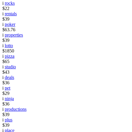
i
rocks
$22
i
rentals
$39
i
poker
$63.76
i
properties
$39
i
lotto
$1850
i
pizza
$65
i
studio
$43
i
deals
$36
i
pet
$29
i
ninja
$36
i
productions
$39
i
plus
$39
i
place