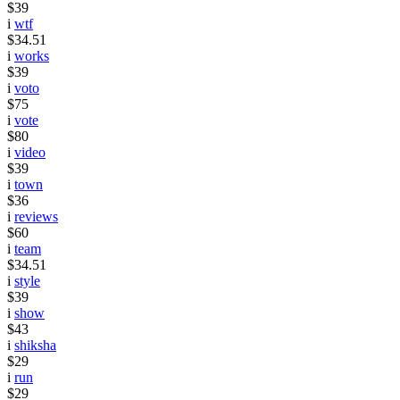
$39
i
wtf
$34.51
i
works
$39
i
voto
$75
i
vote
$80
i
video
$39
i
town
$36
i
reviews
$60
i
team
$34.51
i
style
$39
i
show
$43
i
shiksha
$29
i
run
$29