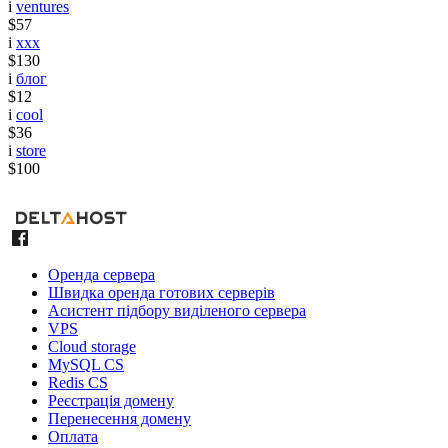
i
ventures
$57
i
xxx
$130
i
блог
$12
i
cool
$36
i
store
$100
Оренда сервера
Швидка оренда готових серверів
Асистент підбору виділеного сервера
VPS
Cloud storage
MySQL CS
Redis CS
Реєстрація домену
Перенесення домену
Оплата