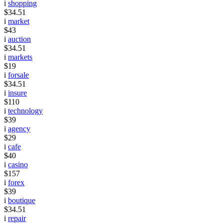
i
shopping
$34.51
i
market
$43
i
auction
$34.51
i
markets
$19
i
forsale
$34.51
i
insure
$110
i
technology
$39
i
agency
$29
i
cafe
$40
i
casino
$157
i
forex
$39
i
boutique
$34.51
i
repair