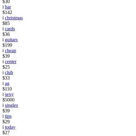
$30
i
bar
$142
i
christmas
$85
i
cards
$36
i
guitars
$199
i
cheap
$39
i
center
$25
i
club
$33
i
ag
$110
i
sexy
$5000
i
singles
$39
i
tips
$29
i
today
$27