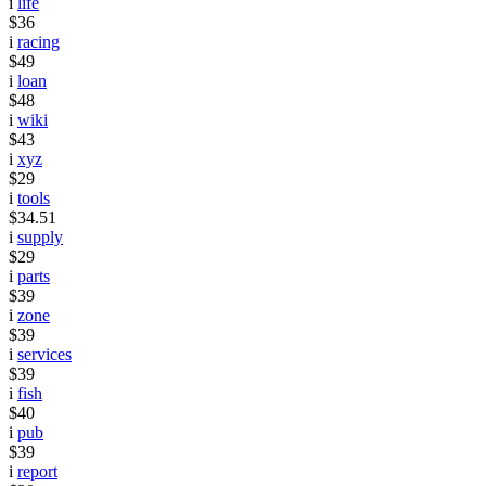
i
life
$36
i
racing
$49
i
loan
$48
i
wiki
$43
i
xyz
$29
i
tools
$34.51
i
supply
$29
i
parts
$39
i
zone
$39
i
services
$39
i
fish
$40
i
pub
$39
i
report