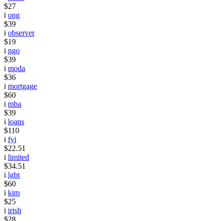
$27
i
ong
$39
i
observer
$19
i
ngo
$39
i
moda
$36
i
mortgage
$60
i
mba
$39
i
loans
$110
i
fyi
$22.51
i
limited
$34.51
i
lgbt
$60
i
kim
$25
i
irish
$28