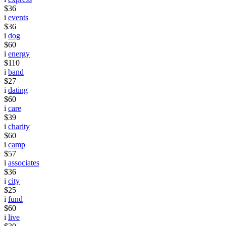
$36
i
events
$36
i
dog
$60
i
energy
$110
i
band
$27
i
dating
$60
i
care
$39
i
charity
$60
i
camp
$57
i
associates
$36
i
city
$25
i
fund
$60
i
live