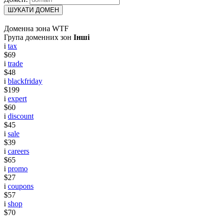
ШУКАТИ ДОМЕН
Доменна зона WTF
Група доменних зон
Інші
i
tax
$69
i
trade
$48
i
blackfriday
$199
i
expert
$60
i
discount
$45
i
sale
$39
i
careers
$65
i
promo
$27
i
coupons
$57
i
shop
$70