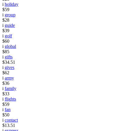
i
holiday
$59
i
group
$28
i
guide
$39
i
golf
$60
i
global
$85
i
gifts
$34.51
i
gives
$62
i
army
$36
i
family
$33
i
flights
$59
i
fan
$50
i
contact
$13.51
i
express