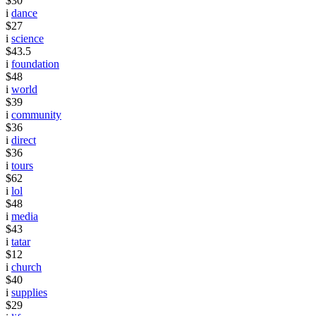
$30
i
dance
$27
i
science
$43.5
i
foundation
$48
i
world
$39
i
community
$36
i
direct
$36
i
tours
$62
i
lol
$48
i
media
$43
i
tatar
$12
i
church
$40
i
supplies
$29