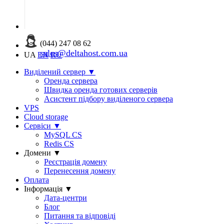
(044) 247 08 62
sales@deltahost.com.ua
UA
EN
RU
Виділений сервер
▼
Оренда сервера
Швидка оренда готових серверів
Асистент підбору виділеного сервера
VPS
Cloud storage
Сервіси
▼
MySQL CS
Redis CS
Домени
▼
Реєстрація домену
Перенесення домену
Оплата
Інформація
▼
Дата-центри
Блог
Питання та відповіді