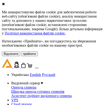
✖
Ми використовуємо файли cookie для забезпечення роботи
веб-сайту (обов'язкові файли cookie), аналізу використання
сайту та допомоги у наших маркетингових зусиллях
(необов'язкові файли cookie, встановлені сторонніми
постачальниками, зокрема Google). Більш детальна інформація
у
Політиці використання файлів cookie.
Натискаючи «Прийняти», ви погоджуєтесь на збереження
необов'язкових файлів cookie на вашому пристрої.
Відхилити
прийняти
Українська
English
Русский
Виділений сервер
▼
Оренда сервера
Швидка оренда готових серверів
Асистент підбору виділеного сервера
VPS
Cloud storage