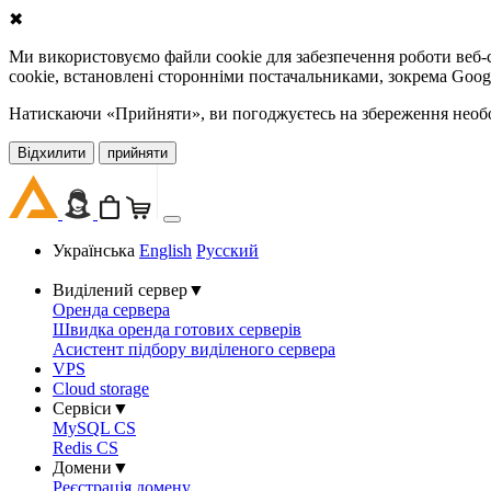
✖
Ми використовуємо файли cookie для забезпечення роботи веб-с
cookie, встановлені сторонніми постачальниками, зокрема Goog
Натискаючи «Прийняти», ви погоджуєтесь на збереження необов
Відхилити
прийняти
Українська
English
Русский
Виділений сервер
▼
Оренда сервера
Швидка оренда готових серверів
Асистент підбору виділеного сервера
VPS
Cloud storage
Сервіси
▼
MySQL CS
Redis CS
Домени
▼
Реєстрація домену