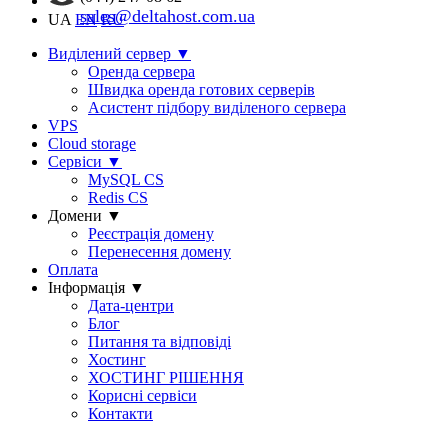
sales@deltahost.com.ua
UA
EN
RU
Виділений сервер
▼
Оренда сервера
Швидка оренда готових серверів
Асистент підбору виділеного сервера
VPS
Cloud storage
Сервіси
▼
MySQL CS
Redis CS
Домени
▼
Реєстрація домену
Перенесення домену
Оплата
Інформація
▼
Дата-центри
Блог
Питання та відповіді
Хостинг
ХОСТИНГ РІШЕННЯ
Корисні сервіси
Контакти