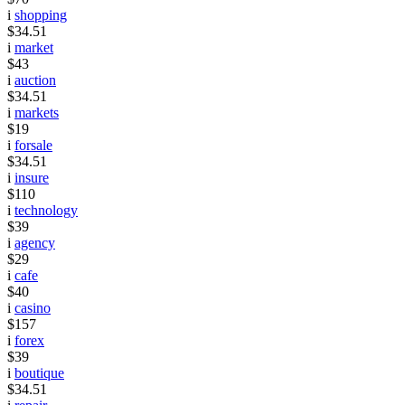
i
shopping
$34.51
i
market
$43
i
auction
$34.51
i
markets
$19
i
forsale
$34.51
i
insure
$110
i
technology
$39
i
agency
$29
i
cafe
$40
i
casino
$157
i
forex
$39
i
boutique
$34.51