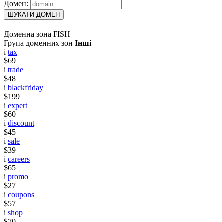
Домен:
ШУКАТИ ДОМЕН
Доменна зона FISH
Група доменних зон
Інші
i
tax
$69
i
trade
$48
i
blackfriday
$199
i
expert
$60
i
discount
$45
i
sale
$39
i
careers
$65
i
promo
$27
i
coupons
$57
i
shop
$70