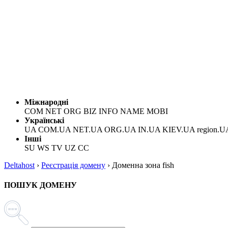
Міжнародні
COM NET ORG BIZ INFO NAME MOBI
Українські
UA COM.UA NET.UA ORG.UA IN.UA KIEV.UA region.U
Інші
SU WS TV UZ CC
Deltahost
›
Реєстрація домену
›
Доменна зона fish
ПОШУК ДОМЕНУ