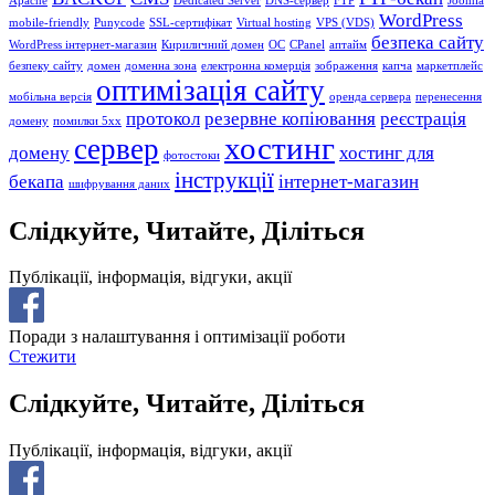
Apache
Dedicated Server
DNS-сервер
FTP
Joomla
WordPress
mobile-friendly
Punycode
SSL-сертифікат
Virtual hosting
VPS (VDS)
безпека сайту
WordPress інтернет-магазин
Кириличний домен
ОС
СPanel
аптайм
безпеку сайту
домен
доменна зона
електронна комерція
зображення
капча
маркетплейс
оптимізація сайту
мобільна версія
оренда сервера
перенесення
протокол
резервне копіювання
реєстрація
домену
помилки 5хх
хостинг
сервер
домену
хостинг для
фотостоки
інструкції
бекапа
інтернет-магазин
шифрування даних
Слідкуйте, Читайте, Діліться
Публікації, інформація, відгуки, акції
Поради з налаштування і оптимізації роботи
Стежити
Слідкуйте, Читайте, Діліться
Публікації, інформація, відгуки, акції