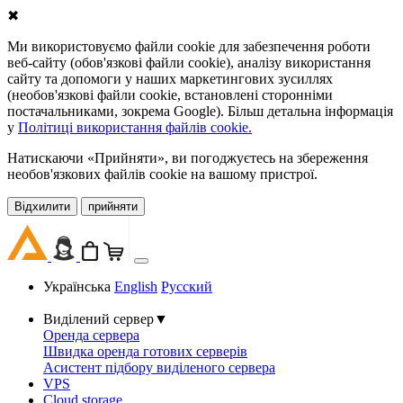
✖
Ми використовуємо файли cookie для забезпечення роботи
веб-сайту (обов'язкові файли cookie), аналізу використання
сайту та допомоги у наших маркетингових зусиллях
(необов'язкові файли cookie, встановлені сторонніми
постачальниками, зокрема Google). Більш детальна інформація
у
Політиці використання файлів cookie.
Натискаючи «Прийняти», ви погоджуєтесь на збереження
необов'язкових файлів cookie на вашому пристрої.
Відхилити
прийняти
Українська
English
Русский
Виділений сервер
▼
Оренда сервера
Швидка оренда готових серверів
Асистент підбору виділеного сервера
VPS
Cloud storage