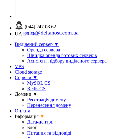
(044) 247 08 62
sales@deltahost.com.ua
UA
EN
RU
Виділений сервер
▼
Оренда сервера
Швидка оренда готових серверів
Асистент підбору виділеного сервера
VPS
Cloud storage
Сервіси
▼
MySQL CS
Redis CS
Домени
▼
Реєстрація домену
Перенесення домену
Оплата
Інформація
▼
Дата-центри
Блог
Питання та відповіді