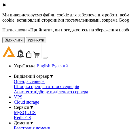
✖
Ми використовуємо файли cookie для забезпечення роботи веб-с
cookie, встановлені сторонніми постачальниками, зокрема Goog
Натискаючи «Прийняти», ви погоджуєтесь на збереження необов
Відхилити
прийняти
Українська
English
Русский
Виділений сервер
▼
Оренда сервера
Швидка оренда готових серверів
Асистент підбору виділеного сервера
VPS
Cloud storage
Сервіси
▼
MySQL CS
Redis CS
Домени
▼
Реєстрація домену