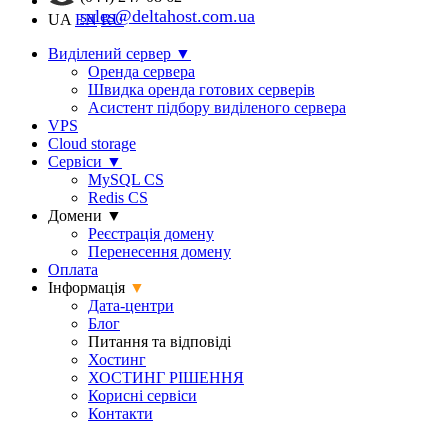
sales@deltahost.com.ua
UA
EN
RU
Виділений сервер
▼
Оренда сервера
Швидка оренда готових серверів
Асистент підбору виділеного сервера
VPS
Cloud storage
Сервіси
▼
MySQL CS
Redis CS
Домени
▼
Реєстрація домену
Перенесення домену
Оплата
Інформація
▼
Дата-центри
Блог
Питання та відповіді
Хостинг
ХОСТИНГ РІШЕННЯ
Корисні сервіси
Контакти