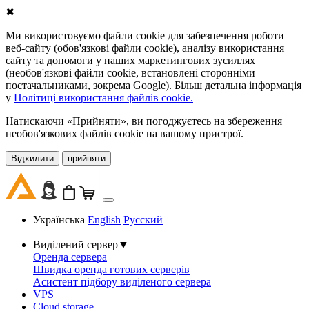
✖
Ми використовуємо файли cookie для забезпечення роботи
веб-сайту (обов'язкові файли cookie), аналізу використання
сайту та допомоги у наших маркетингових зусиллях
(необов'язкові файли cookie, встановлені сторонніми
постачальниками, зокрема Google). Більш детальна інформація
у
Політиці використання файлів cookie.
Натискаючи «Прийняти», ви погоджуєтесь на збереження
необов'язкових файлів cookie на вашому пристрої.
Відхилити
прийняти
Українська
English
Русский
Виділений сервер
▼
Оренда сервера
Швидка оренда готових серверів
Асистент підбору виділеного сервера
VPS
Cloud storage