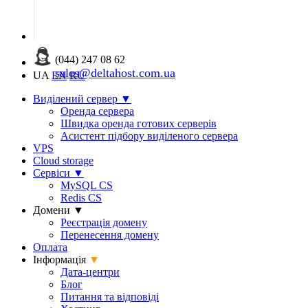
(044) 247 08 62
sales@deltahost.com.ua
UA
EN
RU
Виділений сервер
▼
Оренда сервера
Швидка оренда готових серверів
Асистент підбору виділеного сервера
VPS
Cloud storage
Сервіси
▼
MySQL CS
Redis CS
Домени
▼
Реєстрація домену
Перенесення домену
Оплата
Інформація
▼
Дата-центри
Блог
Питання та відповіді