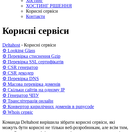
Хостинг
ХОСТИНГ РІШЕННЯ
Корисні сервіси
Контакти
Корисні сервіси
Deltahost
›
Корисні сервіси
⚙ Looking Glass
⚙ Перевірка стиснення Gzip
⚙ Перевірка SSL сертифікатів
⚙ CSR генератор
⚙ CSR декодер
⚙ Перевірка DNS
⚙ Масова перевірка доменів
⚙ Скільки сайтів на одному IP
⚙ Генератор ЧПУ
⚙ Транслітерація онлайн
⚙ Конвертор кирилічних доменів в punycode
⚙ Whois сервіс
Команда Deltahost вирішила зібрати корисні сервіси, які
можуть бути корисні не тільки веб-розробникам, але всім тим,