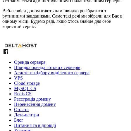
хто займається адмініструванням і налаштуванням серверів.
Веб-сервіси допомагають нам швидко розібратися з
рутинними завданнями. Саме такі речі ми зібрали для Вас в
одному місці. Будемо раді, якщо хтось знайде для себе
корисний сервіс.
Оренда сервера
Швидка оренда готових серверів
Асистент підбору виділеного сервера
VPS
Cloud storage
MySQL CS
Redis CS
Реєстрація домену
Перенесення домену
Оплата
Дата-центри
Блог
Питання та відповіді
Хостинг