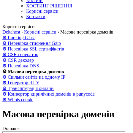
Хостинг
ХОСТИНГ РІШЕННЯ
Корисні сервіси
Контакти
Корисні сервіси
Deltahost
›
Корисні сервіси
›
Масова перевірка доменів
⚙ Looking Glass
⚙ Перевірка стиснення Gzip
⚙ Перевірка SSL сертифікатів
⚙ CSR генератор
⚙ CSR декодер
⚙ Перевірка DNS
⚙ Масова перевірка доменів
⚙ Скільки сайтів на одному IP
⚙ Генератор ЧПУ
⚙ Транслітерація онлайн
⚙ Конвертор кирилічних доменів в punycode
⚙ Whois сервіс
Масова перевірка доменів
Domains: