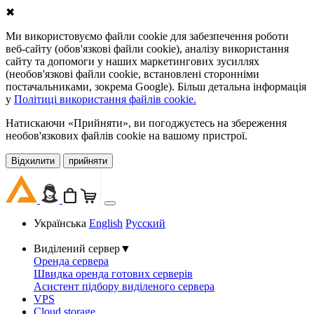
✖
Ми використовуємо файли cookie для забезпечення роботи
веб-сайту (обов'язкові файли cookie), аналізу використання
сайту та допомоги у наших маркетингових зусиллях
(необов'язкові файли cookie, встановлені сторонніми
постачальниками, зокрема Google). Більш детальна інформація
у
Політиці використання файлів cookie.
Натискаючи «Прийняти», ви погоджуєтесь на збереження
необов'язкових файлів cookie на вашому пристрої.
Відхилити
прийняти
Українська
English
Русский
Виділений сервер
▼
Оренда сервера
Швидка оренда готових серверів
Асистент підбору виділеного сервера
VPS
Cloud storage