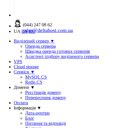
(044) 247 08 62
sales@deltahost.com.ua
UA
EN
RU
Виділений сервер
▼
Оренда сервера
Швидка оренда готових серверів
Асистент підбору виділеного сервера
VPS
Cloud storage
Сервіси
▼
MySQL CS
Redis CS
Домени
▼
Реєстрація домену
Перенесення домену
Оплата
Інформація
▼
Дата-центри
Блог
Питання та відповіді