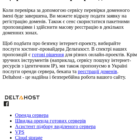
Коли перевірка за допомогою сервісу перевірки доменного
імені буде завершена, Ви можете відразу подати заявку на
регістрацію доменів. Також є сенс скористатися пакетними
пропозиціями і здійснити масову реєстрацію в декількох
доменних зонах.
Щоб подбати про безпеку інтернет-проекту, вибирайте
послуги хостинг-провайдера Дельтахост. В спектрі наших
пропозицій є
готові рішення
для різних онлайн-проектів. Крім
зручних інструментів (наприклад, сервісу пошуку інтернет-
ресурсів з ідентичним IP), ми також пропонуємо в Україні
послуги оренди сервера, бекапа та
реєстрації доменів
.
Deltahost - це надійна і безперебійна робота вашого сайту.
Оренда сервера
Швидка оренда готових серверів
Асистент підбору виділеного сервера
VPS
Cloud storage