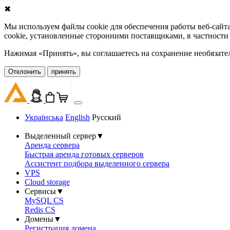
✖
Мы используем файлы cookie для обеспечения работы веб-сайт
cookie, установленные сторонними поставщиками, в частности
Нажимая «Принять», вы соглашаетесь на сохранение необязате
Oтклонить
принять
Українська
English
Русский
Выделенный сервер
▼
Аренда сервера
Быстрая аренда готовых серверов
Ассистент подбора выделенного сервера
VPS
Cloud storage
Сервисы
▼
MySQL CS
Redis CS
Домены
▼
Регистрация домена