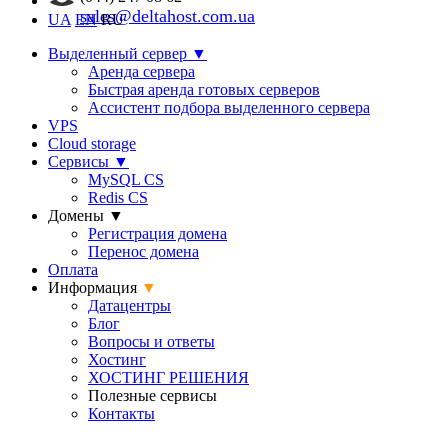
sales@deltahost.com.ua
UA
EN
RU
Выделенный сервер
▼
Аренда сервера
Быстрая аренда готовых серверов
Ассистент подбора выделенного сервера
VPS
Cloud storage
Сервисы
▼
MySQL CS
Redis CS
Домены
▼
Регистрация домена
Перенос домена
Оплата
Информация
▼
Датацентры
Блог
Вопросы и ответы
Хостинг
ХОСТИНГ РЕШЕНИЯ
Полезные сервисы
Контакты