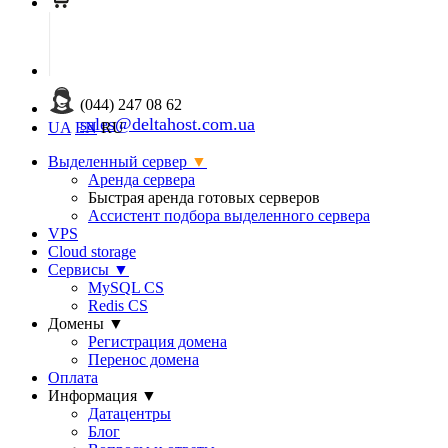
(044) 247 08 62
sales@deltahost.com.ua
UA
EN
RU
Выделенный сервер
▼
Аренда сервера
Быстрая аренда готовых серверов
Ассистент подбора выделенного сервера
VPS
Cloud storage
Сервисы
▼
MySQL CS
Redis CS
Домены
▼
Регистрация домена
Перенос домена
Оплата
Информация
▼
Датацентры
Блог