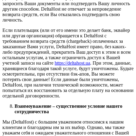
запросить Ваши документы или подтвердить Вашу личность
другим способом. DeltaHost не отвечает за непроведение
возврата средств, если Вы отказались подтвердить свою
личность.
Если плательщик (или от его имени это делает банк, эквайер
или другая организация) обращается к DeltaHost с
требованием возврата средств (chargeback) оплаченных за
заказанные Вами услуги, DeltaHost имеет право, без каких-
либо предупреждений, прекратить Ваш доступ к этим и всем
остальным услугам, а также ограничить доступ к Вашей
учетной записи на сайте
https://deltahost.ua
. При этом, данные,
хранящиеся благодаря такой услуге, будут уничтожены. Будьте
осмотрительны, при отсутствии бэк-апов, Вы можете
потерять свои данные! Если данные были уничтожены,
DeltaHost, при наличии технической возможности, может
попытаться их восстановить за отдельную плату на основании
отдельной договоренности.
Взаимоуважение – существенное условие нашего
сотрудничества
Мы (DeltaHost) с большим уважением относимся к нашим
клиентам и благодарны им за их выбор. Однако, мы также
уважаем себя и ожидаем уважительного отношения с Вашей