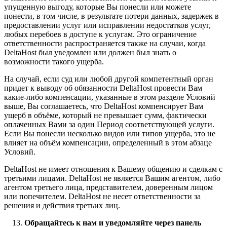
упущенную выгоду, которые Вы понесли или можете
понести, в том числе, в результате потери данных, задержек в
предоставлении услуг или исправлении недостатков услуг,
любых перебоев в доступе к услугам. Это ограничение
ответственности распространяется также на случаи, когда
DeltaHost был уведомлен или должен был знать о
возможности такого ущерба.
На случай, если суд или любой другой компетентный орган
придет к выводу об обязанности DeltaHost провести Вам
какие-либо компенсации, указанные в этом разделе Условий
выше, Вы соглашаетесь, что DeltaHost компенсирует Вам
ущерб в объёме, который не превышает сумм, фактически
оплаченных Вами за один Период соответствующей услуги.
Если Вы понесли несколько видов или типов ущерба, это не
влияет на объём компенсации, определенный в этом абзаце
Условий.
DeltaHost не имеет отношения к Вашему общению и сделкам с
третьими лицами. DeltaHost не является Вашим агентом, либо
агентом третьего лица, представителем, доверенным лицом
или попечителем. DeltaHost не несет ответственности за
решения и действия третьих лиц.
Обращайтесь к нам и уведомляйте через панель