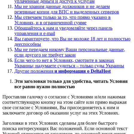
уплаченные деньги и доступ к услугам
Мы не храним данные должников и не делаем
резервные копии для ВПС и выделенных серверов
Мы отвечаем только за то, что прямо указано в
Условиях, и в ограниченной сумме
Обращайтесь к нам и уведомляйте через панель
управления и e-mail
Вы гарантируете, что Вы не моложе 18 лет и полностью
дееспособны
Мы не передаем никому Ваши персональные данные,
если другого не требует закон
Если чего-то нет в Условиях, смотрите в законах
Украины; надумаете судиться – только суды Украины
Другие положения
и информация о DeltaHost
Эти заголовки только для удобства, читать Условия
все равно нужно полностью
Проставляя галочку о согласии с Условиями и/или нажимая
соответствующую кнопку на этом сайте или прямо выражая
свое согласие с Условиями, Вы присоединяетесь к ним и
заключаете договор об оказании услуг на этих Условиях.
Заголовки в этих Условиях сделаны для более быстрого
поиска интересующих Вас положений. Если основной текст
Условий отличается от заголовков, то основной текст имеет