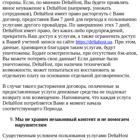
стороны. Если, по мнению DeltaHost, Вы будете проявлять
явное неуважение к DeltaHost (например, унижать
сотрудников), DeltaHost имеет право расторгнуть с Вами
договор, предоставив Вам 7 дней для перехода к пользованию
услугами другого провайдера. По завершению этих 7 дней,
DeltaHost имеет право, без каких-либо предупреждений,
прекратить Ваш доступ к услугам, а также ограничить доступ
к Вашей учетной записи на сайте
https://deltahost.ua
. При этом,
данные, хранящиеся благодаря таким услугам, будут
уничтожены. Будьте осмотрительны, при отсутствии бэк-апов,
Вы можете потерять свои данные! Если данные были
уничтожены, DeltaHost, при наличии технической
возможности, может попытаться их восстановить за
отдельную плату на основании отдельной договоренности.
В случае такого расторжения договора, оплаченные за
предоставленные услуги денежные средства не подлежат
возврату или возмещению. Напоминаем, что каждая услуга
DeltaHost потребляется Вами в момент начала
соответствующего Периода.
Мы не храним незаконный контент и не помогаем
нарушителям
Существенным условием пользования услугами DeltaHost