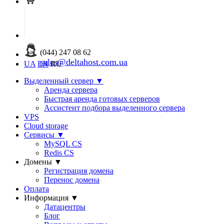
(044) 247 08 62
sales@deltahost.com.ua
UA
EN
RU
Выделенный сервер
▼
Аренда сервера
Быстрая аренда готовых серверов
Ассистент подбора выделенного сервера
VPS
Cloud storage
Сервисы
▼
MySQL CS
Redis CS
Домены
▼
Регистрация домена
Перенос домена
Оплата
Информация
▼
Датацентры
Блог