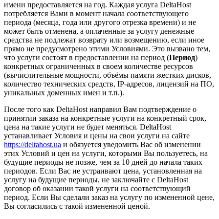
имени предоставляется на год. Каждая услуга DeltaHost
потребляется Вами в момент начала соответствующего
периода (месяца, года или другого отрезка времени) и не
может быть отменена, а оплаченные за услугу денежные
средства не подлежат возврату или возмещению, если иное
прямо не предусмотрено этими Условиями. Это вызвано тем,
что услуги состоят в предоставлении на период (
Период
)
конкретных ограниченных в своем количестве ресурсов
(вычислительные мощности, объёмы памяти жестких дисков,
количество технических средств, IP-адресов, лицензий на ПО,
уникальных доменных имен и т.п.).
После того как DeltaHost направил Вам подтверждение о
принятии заказа на конкретные услуги на конкретный срок,
цена на такие услуги не будет меняться. DeltaHost
устанавливает Условия и цены на свои услуги на сайте
https://deltahost.ua
и обязуется уведомить Вас об изменении
этих Условий и цен на услуги, которыми Вы пользуетесь, на
будущие периоды не позже, чем за 10 дней до начала таких
периодов. Если Вас не устраивают цена, установленная на
услугу на будущие периоды, не заключайте с DeltaHost
договор об оказании такой услуги на соответствующий
период. Если Вы сделали заказ на услугу по измененной цене,
Вы согласились с такой измененной ценой.