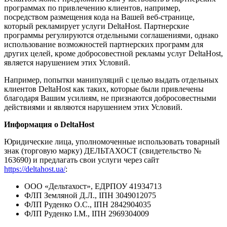
программах по привлечению клиентов, например,
посредством размещения кода на Вашей веб-странице,
который рекламирует услуги DeltaHost. Партнерские
программы регулируются отдельными соглашениями, однако
использование возможностей партнерских программ для
других целей, кроме добросовестной рекламы услуг DeltaHost,
является нарушением этих Условий.
Например, попытки манипуляций с целью выдать отдельных
клиентов DeltaHost как таких, которые были привлечены
благодаря Вашим усилиям, не признаются добросовестными
действиями и являются нарушением этих Условий.
Информация о DeltaHost
Юридические лица, уполномоченные использовать товарный
знак (торговую марку) ДЕЛЬТАХОСТ (свидетельство №
163690) и предлагать свои услуги через сайт
https://deltahost.ua/
:
ООО «Дельтахост», ЕДРПОУ 41934713
ФЛП Земляной Д.Л., ІПН 3049012075
ФЛП Руденко О.С., ІПН 2842904035
ФЛП Руденко І.М., ІПН 2969304009