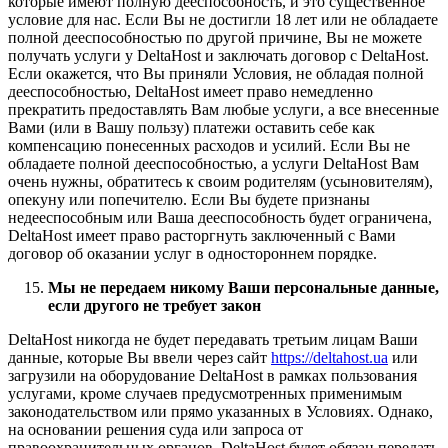
которые имеют полную дееспособность, и это существенное
условие для нас. Если Вы не достигли 18 лет или не обладаете
полной дееспособностью по другой причине, Вы не можете
получать услуги у DeltaHost и заключать договор с DeltaHost.
Если окажется, что Вы приняли Условия, не обладая полной
дееспособностью, DeltaHost имеет право немедленно
прекратить предоставлять Вам любые услуги, а все внесенные
Вами (или в Вашу пользу) платежи оставить себе как
компенсацию понесенных расходов и усилий. Если Вы не
обладаете полной дееспособностью, а услуги DeltaHost Вам
очень нужны, обратитесь к своим родителям (усыновителям),
опекуну или попечителю. Если Вы будете признаны
недееспособным или Ваша дееспособность будет ограничена,
DeltaHost имеет право расторгнуть заключенный с Вами
договор об оказании услуг в одностороннем порядке.
Мы не передаем никому Ваши персональные данные,
если другого не требует закон
DeltaHost никогда не будет передавать третьим лицам Ваши
данные, которые Вы ввели через сайт
https://deltahost.ua
или
загрузили на оборудование DeltaHost в рамках пользования
услугами, кроме случаев предусмотренных применимым
законодательством или прямо указанных в Условиях. Однако,
на основании решения суда или запроса от
правоохранительных органов, DeltaHost будет обязан передать