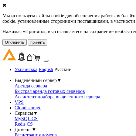
✖
Мы используем файлы cookie для обеспечения работы веб-сайт
cookie, установленные сторонними поставщиками, в частности
Нажимая «Принять», вы соглашаетесь на сохранение необязате
Oтклонить
принять
Українська
English
Русский
Выделенный сервер
▼
Аренда сервера
Быстрая аренда готовых серверов
Ассистент подбора выделенного сервера
VPS
Cloud storage
Сервисы
▼
MySQL CS
Redis CS
Домены
▼
Регистрация домена