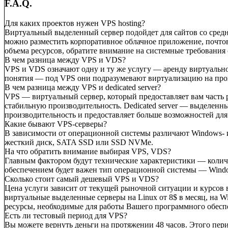
F.A.Q.
Для каких проектов нужен VPS hosting?
Виртуальный выделенный сервер подойдет для сайтов со сре
можно разместить корпоративное облачное приложение, почтов
объема ресурсов, обратите внимание на системные требования
В чем разница между VPS и VDS?
VPS и VDS означают одну и ту же услугу — аренду виртуально
понятия — под VPS они подразумевают виртуализацию на прогр
В чем разница между VPS и dedicated server?
VPS — виртуальный сервер, который предоставляет вам часть
стабильную производительность. Dedicated server — выделенн
производительность и предоставляет больше возможностей дл
Какие бывают VPS-серверы?
В зависимости от операционной системы различают Windows- 
жесткий диск, SATA SSD или SSD NVMe.
На что обратить внимание выбирая VPS, VDS?
Главным фактором будут технические характеристики — колич
обеспечением будет важен тип операционной системы — Window
Сколько стоит самый дешевый VPS и VDS?
Цена услуги зависит от текущей рыночной ситуации и курсов 
виртуальные выделенные серверы на Linux от 8$ в месяц, на W
ресурсы, необходимые для работы Вашего программного обесп
Есть ли тестовый период для VPS?
Вы можете вернуть деньги на протяжении 48 часов. Этого пер