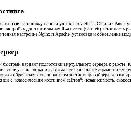
остинга
а включает установку панели управления Hestia CP или cPanel, 
акже настройку дополнительных IP-адресов (v4 и v6). Стоимость
 тонкая настройка Nginx и Apache, установка и обновление мод
сервер
быстрый вариант подготовки виртуального сервера к работе. К
спечение устанавливается автоматически с параметрами по умо
о или обратиться к специалистам хостинг-провайдера за расши
нии с “классическим хостингом сайтов”: независимость, скорост