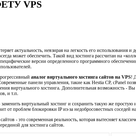
ЕТУ VPS
, теряет актуальность, невзирая на легкость его использования 
егда может обеспечить. Такой вид хостинга рассчитан на «колле
я специфические версии определенного программного обеспечен
 пользователей.
прогрессивный
аналог виртуального хостинга сайтов на VPS
! 
временные панели управления, такие как Hestia CP, cPanel по
авления виртуального хостинга. Дополнительная возможность - 
в, и т.п.
заменить виртуальный хостинг и сохранить такую же простую и
ит от проблем блокировки IP из-за недобросовестных соседей н
сайтов - это современная реальность, которая вытесняет класси
ерединой для хостинга сайтов.