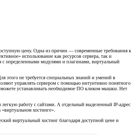
и доступную цену. Одна из причин — современные требования к
ктивное» использование как ресурсов сервера, так и
ия с определенными модулями и плагинами, виртуальный
Для этого не требуется специальных знаний и умений в
зволяют управлять сервером с помощью интуитивно понятного
Вы можете устанавливать необходимое ПО кликом мышки. Нет
 легкую работу с сайтами. А отдельный выделенный IP-адрес
а «виртуальном хостинге».
ческий виртуальный хостинг благодаря доступной цене и