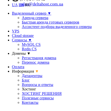
sales@deltahost.com.ua
UA
EN
RU
Выделенный сервер
▼
Аренда сервера
Быстрая аренда готовых серверов
Ассистент подбора выделенного сервера
VPS
Cloud storage
Сервисы
▼
MySQL CS
Redis CS
Домены
▼
Регистрация домена
Перенос домена
Оплата
Информация
▼
Датацентры
Блог
Вопросы и ответы
Хостинг
ХОСТИНГ РЕШЕНИЯ
Полезные сервисы
Контакты