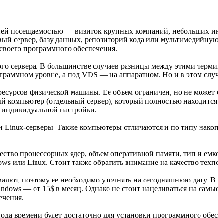
дней посещаемостью — визиток крупных компаний, небольших и
ый сервер, базу данных, репозиторий кода или мультимедийную
 своего программного обеспечения.
го сервера. В большинстве случаев разницы между этими терми
аммном уровне, а под VDS — на аппаратном. Но и в этом случа
 ресурсов физической машины. Ее объем ограничен, но не може
ый компьютер (отдельный сервер), который полностью находитс
я индивидуальной настройки.
и Linux-серверы. Также компьютеры отличаются и по типу нако
ество процессорных ядер, объем оперативной памяти, тип и емк
s или Linux. Стоит также обратить внимание на качество техп
валют, поэтому ее необходимо уточнять на сегодняшнюю дату. В
indows — от 15$ в месяц. Однако не стоит нацеливаться на самы
ечения.
иода времени будет достаточно для установки программного об