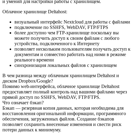
и умений для настройки работы с хранилищем.
Облачное хранилище Deltahost:
визуальный интерфейс Nextcloud для работы с файлами
подключение по SSHFS, WebDAV, FTP/FTPS
более доступно чем FTP-хранилище поскольку вы
можете получить доступ к своим файлам с любого
устройства, подключенного к Интернету
позволяет нескольким пользователям получать доступ к
документам и совместно работать над ними в режиме
реального времени
синхронизация локальных файлов с хранилищем
В чем разница между облачным хранилищем Deltahost и
диском Dropbox/Google?
Помимо web-интерфейса, облачное хранилище Deltahost
предоставляет полный контроль над вашими файлами через
прямой доступ по SSHFS, WebDAV, FTP/FTPS.
Что означает бэкап?
Бэкап — резервная копия данных, которая необходима для
восстановления оригинальной информации, программного
обеспечения, загруженных файлов. Создание бэкапов
позволяет сохранить внесенные изменения и свести риск
потери данных к минимуму.