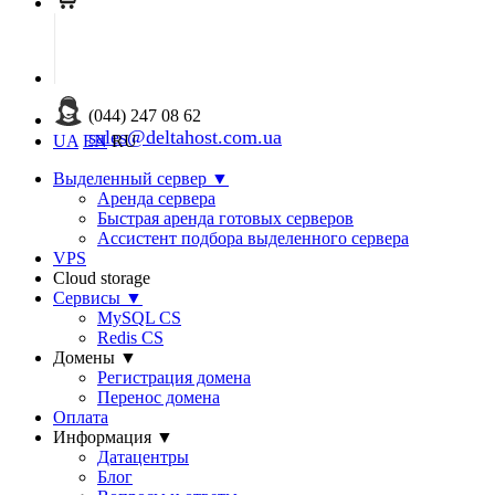
(044) 247 08 62
sales@deltahost.com.ua
UA
EN
RU
Выделенный сервер
▼
Аренда сервера
Быстрая аренда готовых серверов
Ассистент подбора выделенного сервера
VPS
Cloud storage
Сервисы
▼
MySQL CS
Redis CS
Домены
▼
Регистрация домена
Перенос домена
Оплата
Информация
▼
Датацентры
Блог