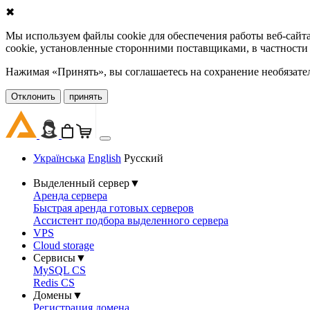
✖
Мы используем файлы cookie для обеспечения работы веб-сайт
cookie, установленные сторонними поставщиками, в частности
Нажимая «Принять», вы соглашаетесь на сохранение необязате
Oтклонить
принять
Українська
English
Русский
Выделенный сервер
▼
Аренда сервера
Быстрая аренда готовых серверов
Ассистент подбора выделенного сервера
VPS
Cloud storage
Сервисы
▼
MySQL CS
Redis CS
Домены
▼
Регистрация домена