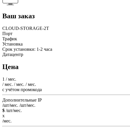
Ваш заказ
CLOUD-STORAGE-2T
Порт
Трафик
Установка
Срок установки: 1-2 часа
Датацентр
Цена
1
/ мес.
/ мес.
/ мес.
/ мес.
c учётом промокода
Дополнительные IP
/шт/мес.
/шт/мес.
$
/шт/мес.
x
/мес.