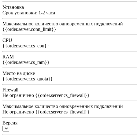
Установка
Срок установки: 1-2 часа
Максимальное количество одновременных подключений
{{order.server.conn_limit}}
CPU
{{order.server.cs_cpu}}
RAM
{{order.server.cs_ram}}
Место на диске
{{order.server.cs_quota}}
Firewall
Не ограничено
{{order.server.cs_firewall}}
Максимальное количество одновременных подключений
Не ограничено
{{order.server.cs_firewall}}
Версия