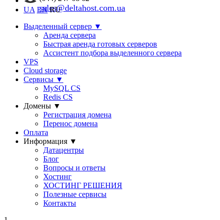
sales@deltahost.com.ua
UA
EN
RU
Выделенный сервер
▼
Аренда сервера
Быстрая аренда готовых серверов
Ассистент подбора выделенного сервера
VPS
Cloud storage
Сервисы
▼
MySQL CS
Redis CS
Домены
▼
Регистрация домена
Перенос домена
Оплата
Информация
▼
Датацентры
Блог
Вопросы и ответы
Хостинг
ХОСТИНГ РЕШЕНИЯ
Полезные сервисы
Контакты
1