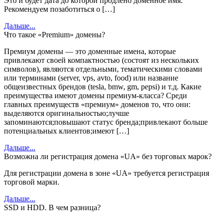
Это и будет дата до которой продлено доменное имя.
Рекомендуем позаботиться о […]
Дальше...
Что такое «Premium» домены?
Премиум домены — это доменные имена, которые
привлекают своей компактностью (состоят из нескольких
символов), являются отдельными, тематическими словами
или терминами (server, vps, avto, food) или название
общеизвестных брендов (tesla, bmw, gm, pepsi) и т.д. Какие
преимущества имеют домены премиум-класса? Среди
главных преимуществ «премиум» доменов то, что они:
выделяются оригинальностью;лучше
запоминаются;повышают статус бренда;привлекают больше
потенциальных клиентов;имеют […]
Дальше...
Возможна ли регистрация домена «UA» без торговых марок?
Для регистрации домена в зоне «UA» требуется регистрация
торговой марки.
Дальше...
SSD и HDD. В чем разница?