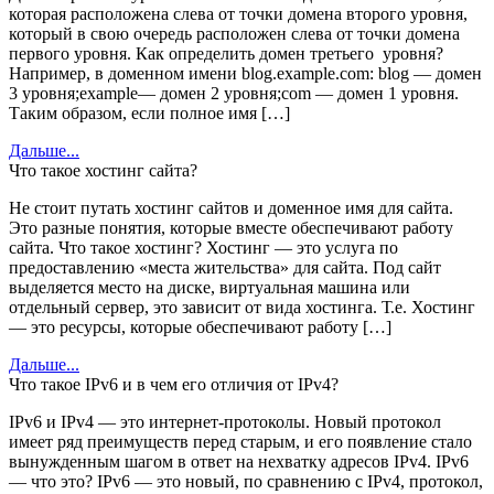
которая расположена слева от точки домена второго уровня,
который в свою очередь расположен слева от точки домена
первого уровня. Как определить домен третьего уровня?
Например, в доменном имени blog.example.com: blog — домен
3 уровня;example— домен 2 уровня;com — домен 1 уровня.
Таким образом, если полное имя […]
Дальше...
Что такое хостинг сайта?
Не стоит путать хостинг сайтов и доменное имя для сайта.
Это разные понятия, которые вместе обеспечивают работу
сайта. Что такое хостинг? Хостинг — это услуга по
предоставлению «места жительства» для сайта. Под сайт
выделяется место на диске, виртуальная машина или
отдельный сервер, это зависит от вида хостинга. Т.е. Хостинг
— это ресурсы, которые обеспечивают работу […]
Дальше...
Что такое IPv6 и в чем его отличия от IPv4?
IPv6 и IPv4 — это интернет-протоколы. Новый протокол
имеет ряд преимуществ перед старым, и его появление стало
вынужденным шагом в ответ на нехватку адресов IPv4. IPv6
— что это? IPv6 — это новый, по сравнению с IPv4, протокол,