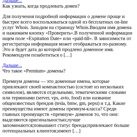
Дальше...
Как узнать, когда продлевать домен?
Для получения подробной информации о домене проще и
быстрее всего воспользоваться одной из бесплатных on-line
услуг Whois. Заходим на страницу Whois.Вводим имя домена
и нажимаем кнопку «Проверить».В полученной информации
ищем поле «Expiration Date» или «paid-till». В зависимости от
регистратора информация может отображаться по-разному.
Это и будет дата до которой продлено доменное имя.
Рекомендуем позаботиться о […]
Дальше...
Что такое «Premium» домены?
Премиум домены — это доменные имена, которые
привлекают своей компактностью (состоят из нескольких
символов), являются отдельными, тематическими словами
или терминами (server, vps, avto, food) или название
общеизвестных брендов (tesla, bmw, gm, pepsi) и т.д. Какие
преимущества имеют домены премиум-класса? Среди
главных преимуществ «премиум» доменов то, что они:
выделяются оригинальностью;лучше
запоминаются;повышают статус бренда;привлекают больше
потенциальных клиентов;имеют […]