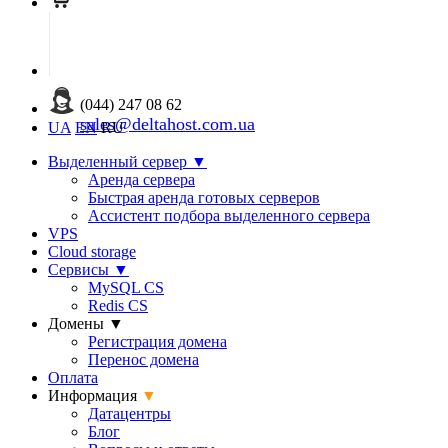
(044) 247 08 62
sales@deltahost.com.ua
UA
EN
RU
Выделенный сервер
▼
Аренда сервера
Быстрая аренда готовых серверов
Ассистент подбора выделенного сервера
VPS
Cloud storage
Сервисы
▼
MySQL CS
Redis CS
Домены
▼
Регистрация домена
Перенос домена
Оплата
Информация
▼
Датацентры
Блог