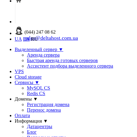
(044) 247 08 62
sales@deltahost.com.ua
UA
EN
RU
Выделенный сервер
▼
Аренда сервера
Быстрая аренда готовых серверов
Ассистент подбора выделенного сервера
VPS
Cloud storage
Сервисы
▼
MySQL CS
Redis CS
Домены
▼
Регистрация домена
Перенос домена
Оплата
Информация
▼
Датацентры
Блог