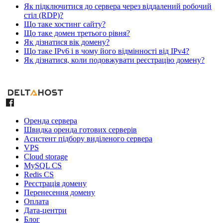
Як підключитися до сервера через віддалений робочий
стіл (RDP)?
Що таке хостинг сайту?
Що таке домен третього рівня?
Як дізнатися вік домену?
Що таке IPv6 і в чому його відмінності від IPv4?
Як дізнатися, коли подовжувати реєстрацію домену?
Оренда сервера
Швидка оренда готових серверів
Асистент підбору виділеного сервера
VPS
Cloud storage
MySQL CS
Redis CS
Реєстрація домену
Перенесення домену
Оплата
Дата-центри
Блог