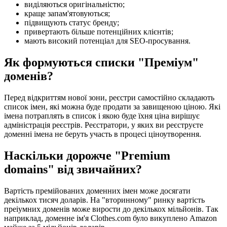
виділяються оригінальністю;
краще запам'ятовуються;
підвищують статус бренду;
привертають більше потенційних клієнтів;
мають високий потенціал для SEO-просування.
Як формуються списки "Преміум"
доменів?
Перед відкриттям нової зони, реєстри самостійно складають
список імен, які можна буде продати за завищеною ціною. Які
імена потраплять в список і якою буде їхня ціна вирішує
адміністрація реєстрів. Реєстратори, у яких ви реєструєте
доменні імена не беруть участь в процесі ціноутворення.
Наскільки дорожче "Premium
domains" від звичайних?
Вартість премійованих доменних імен може досягати
декількох тисяч доларів. На "вторинному" ринку вартість
преіумних доменів може вирости до декількох мільйонів. Так
наприклад, доменне ім'я Clothes.com було викуплено Amazon