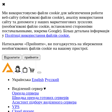
✖
Ми використовуємо файли cookie для забезпечення роботи
веб-сайту (обов'язкові файли cookie), аналізу використання
сайту та допомоги у наших маркетингових зусиллях
(необов'язкові файли cookie, встановлені сторонніми
постачальниками, зокрема Google). Більш детальна інформація
у
Політиці використання файлів cookie.
Натискаючи «Прийняти», ви погоджуєтесь на збереження
необов'язкових файлів cookie на вашому пристрої.
Відхилити
прийняти
Українська
English
Русский
Виділений сервер
▼
Оренда сервера
Швидка оренда готових серверів
Асистент підбору виділеного сервера
VPS
Cloud storage