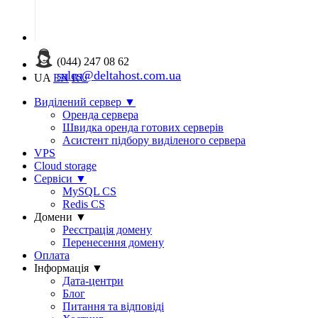
(044) 247 08 62
sales@deltahost.com.ua
UA
EN
RU
Виділений сервер
▼
Оренда сервера
Швидка оренда готових серверів
Асистент підбору виділеного сервера
VPS
Cloud storage
Сервіси
▼
MySQL CS
Redis CS
Домени
▼
Реєстрація домену
Перенесення домену
Оплата
Інформація
▼
Дата-центри
Блог
Питання та відповіді