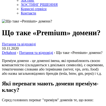
Хостинг
ХОСТИНГ РІШЕННЯ
Корисні сервіси
Контакти
Що таке «Premium» домени?
Питання та відповіді
10.11.2020
Deltahost
›
Питання та відповіді
›
Що таке «Premium» домени?
Преміум домени - це доменні імена, які приваблюють своєю
компактністю (складаються з декількох символів), є окремими,
тематичними словами або термінами (server, vps, avto, food)
або назва загальновідомих брендів (tesla, bmw, gm, pepsi) і т.д.
Які переваги мають домени преміум-
класу?
Серед головних переваг "преміум" доменів те, що вони: