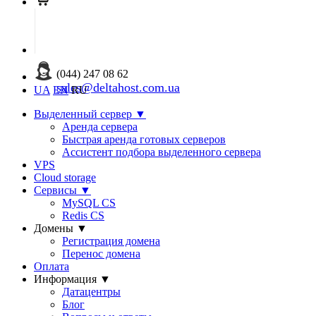
(044) 247 08 62
sales@deltahost.com.ua
UA
EN
RU
Выделенный сервер
▼
Аренда сервера
Быстрая аренда готовых серверов
Ассистент подбора выделенного сервера
VPS
Cloud storage
Сервисы
▼
MySQL CS
Redis CS
Домены
▼
Регистрация домена
Перенос домена
Оплата
Информация
▼
Датацентры
Блог