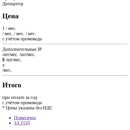
Датацентр
Цена
1
/ мес.
/ мес.
/ мес.
/ мес.
c учётом промокода
Дополнительные IP
/шт/мес.
/шт/мес.
$
/шт/мес.
x
/мес.
Итого
при оплате за год
c учётом промокода
* Цены указаны без НДС
Помесячно
ЗА ГОД