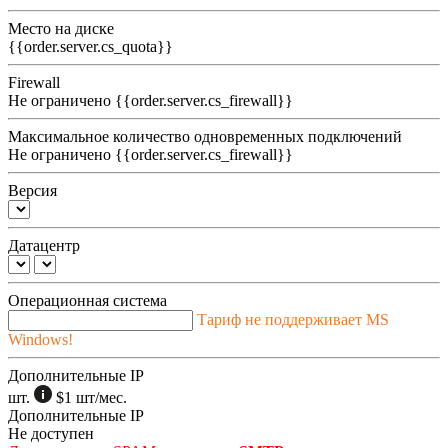
Место на диске
{{order.server.cs_quota}}
Firewall
Не ограничено
{{order.server.cs_firewall}}
Максимальное количество одновременных подключений
Не ограничено
{{order.server.cs_firewall}}
Версия
Датацентр
Операционная система
Тариф не поддерживает MS
Windows!
Дополнительные IP
шт.
$1
шт/мес.
Дополнительные IP
Не доступен