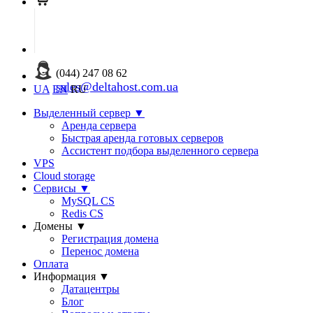
(044) 247 08 62
sales@deltahost.com.ua
UA
EN
RU
Выделенный сервер
▼
Аренда сервера
Быстрая аренда готовых серверов
Ассистент подбора выделенного сервера
VPS
Cloud storage
Сервисы
▼
MySQL CS
Redis CS
Домены
▼
Регистрация домена
Перенос домена
Оплата
Информация
▼
Датацентры
Блог