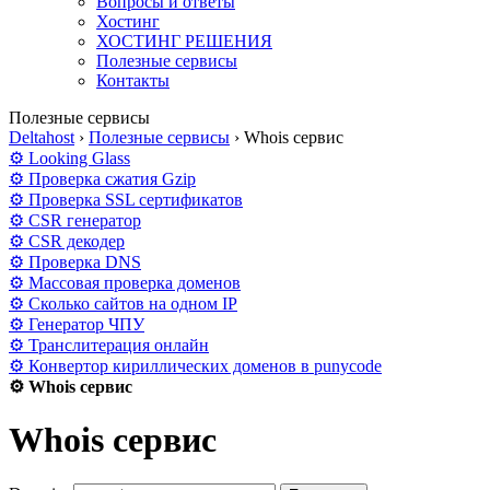
Вопросы и ответы
Хостинг
ХОСТИНГ РЕШЕНИЯ
Полезные сервисы
Контакты
Полезные сервисы
Deltahost
›
Полезные сервисы
›
Whois сервис
⚙ Looking Glass
⚙ Проверка сжатия Gzip
⚙ Проверка SSL сертификатов
⚙ CSR генератор
⚙ CSR декодер
⚙ Проверка DNS
⚙ Массовая проверка доменов
⚙ Сколько сайтов на одном IP
⚙ Генератор ЧПУ
⚙ Транслитерация онлайн
⚙ Конвертор кириллических доменов в punycode
⚙ Whois сервис
Whois сервис