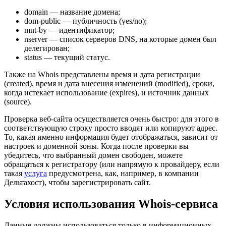
domain — название домена;
dom-public — публичность (yes/no);
mnt-by — идентификатор;
nserver — список серверов DNS, на которые домен был
делегирован;
status — текущий статус.
Также на Whois представлены время и дата регистрации
(created), время и дата внесения изменений (modified), сроки,
когда истекает использование (expires), и источник данных
(source).
Проверка веб-сайта осуществляется очень быстро: для этого в
соответствующую строку просто вводят или копируют адрес.
То, какая именно информация будет отображаться, зависит от
настроек и доменной зоны. Когда после проверки вы
убедитесь, что выбранный домен свободен, можете
обращаться к регистратору (или напрямую к провайдеру, если
такая
услуга
предусмотрена, как, например, в компании
Дельтахост), чтобы зарегистрировать сайт.
Условия использования Whois-сервиса
Данные должны использоваться только в информационных