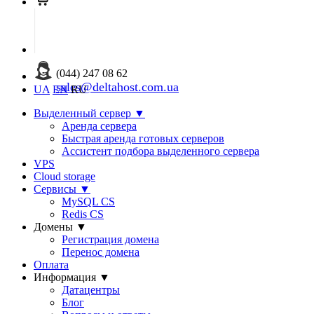
(044) 247 08 62
sales@deltahost.com.ua
UA
EN
RU
Выделенный сервер
▼
Аренда сервера
Быстрая аренда готовых серверов
Ассистент подбора выделенного сервера
VPS
Cloud storage
Сервисы
▼
MySQL CS
Redis CS
Домены
▼
Регистрация домена
Перенос домена
Оплата
Информация
▼
Датацентры
Блог