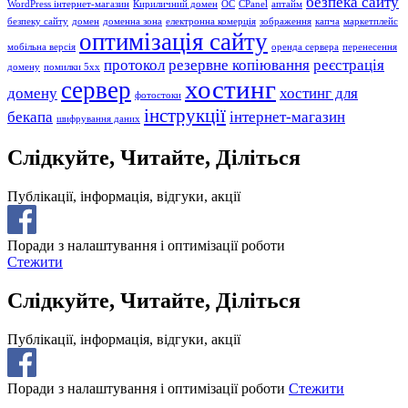
безпека сайту
WordPress інтернет-магазин
Кириличний домен
ОС
СPanel
аптайм
безпеку сайту
домен
доменна зона
електронна комерція
зображення
капча
маркетплейс
оптимізація сайту
мобільна версія
оренда сервера
перенесення
протокол
резервне копіювання
реєстрація
домену
помилки 5хх
хостинг
сервер
домену
хостинг для
фотостоки
інструкції
бекапа
інтернет-магазин
шифрування даних
Слідкуйте, Читайте, Діліться
Публікації, інформація, відгуки, акції
Поради з налаштування і оптимізації роботи
Стежити
Слідкуйте, Читайте, Діліться
Публікації, інформація, відгуки, акції
Поради з налаштування і оптимізації роботи
Стежити