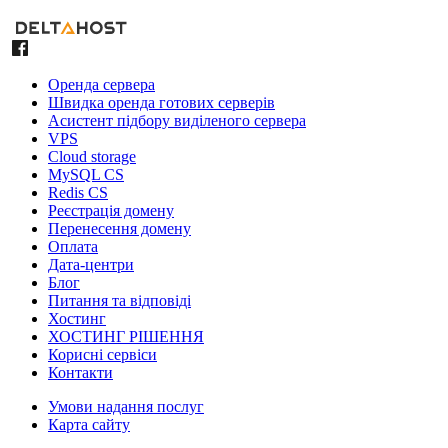
Оренда сервера
Швидка оренда готових серверів
Асистент підбору виділеного сервера
VPS
Cloud storage
MySQL CS
Redis CS
Реєстрація домену
Перенесення домену
Оплата
Дата-центри
Блог
Питання та відповіді
Хостинг
ХОСТИНГ РІШЕННЯ
Корисні сервіси
Контакти
Умови надання послуг
Карта сайту