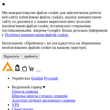
✖
Ми використовуємо файли cookie для забезпечення роботи
веб-сайту (обов'язкові файли cookie), аналізу використання
сайту та допомоги у наших маркетингових зусиллях
(необов'язкові файли cookie, встановлені сторонніми
постачальниками, зокрема Google). Більш детальна інформація
у
Політиці використання файлів cookie.
Натискаючи «Прийняти», ви погоджуєтесь на збереження
необов'язкових файлів cookie на вашому пристрої.
Відхилити
прийняти
Українська
English
Русский
Виділений сервер
▼
Оренда сервера
Швидка оренда готових серверів
Асистент підбору виділеного сервера
VPS
Cloud storage