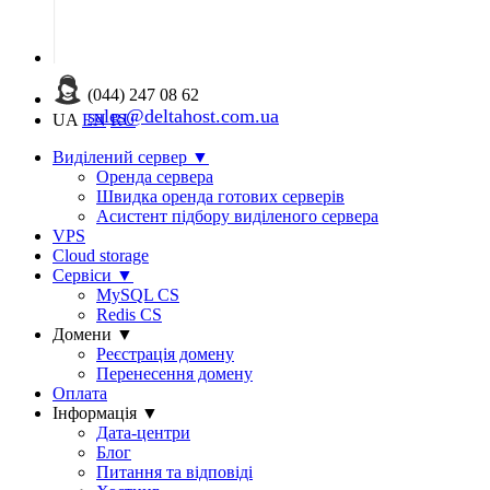
(044) 247 08 62
sales@deltahost.com.ua
UA
EN
RU
Виділений сервер
▼
Оренда сервера
Швидка оренда готових серверів
Асистент підбору виділеного сервера
VPS
Cloud storage
Сервіси
▼
MySQL CS
Redis CS
Домени
▼
Реєстрація домену
Перенесення домену
Оплата
Інформація
▼
Дата-центри
Блог
Питання та відповіді