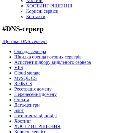
Хостинг
ХОСТИНГ РІШЕННЯ
Корисні сервіси
Контакти
#DNS-сервер
Що таке DNS-сервер?
Оренда сервера
Швидка оренда готових серверів
Асистент підбору виділеного сервера
VPS
Cloud storage
MySQL CS
Redis CS
Реєстрація домену
Перенесення домену
Оплата
Дата-центри
Блог
Питання та відповіді
Хостинг
ХОСТИНГ РІШЕННЯ
Корисні сервіси