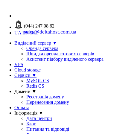
(044) 247 08 62
sales@deltahost.com.ua
UA
EN
RU
Виділений сервер
▼
Оренда сервера
Швидка оренда готових серверів
Асистент підбору виділеного сервера
VPS
Cloud storage
Сервіси
▼
MySQL CS
Redis CS
Домени
▼
Реєстрація домену
Перенесення домену
Оплата
Інформація
▼
Дата-центри
Блог
Питання та відповіді