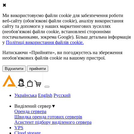
✖
Ми використовуємо файли cookie для забезпечення роботи
веб-сайту (обов'язкові файли cookie), аналізу використання
сайту та допомоги у наших маркетингових зусиллях
(необов'язкові файли cookie, встановлені сторонніми
постачальниками, зокрема Google). Більш детальна інформація
у
Політиці використання файлів cookie.
Натискаючи «Прийняти», ви погоджуєтесь на збереження
необов'язкових файлів cookie на вашому пристрої.
Відхилити
прийняти
Українська
English
Русский
Виділений сервер
▼
Оренда сервера
Швидка оренда готових серверів
Асистент підбору виділеного сервера
VPS
Cloud storage