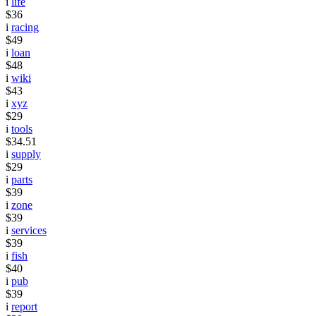
i
life
$36
i
racing
$49
i
loan
$48
i
wiki
$43
i
xyz
$29
i
tools
$34.51
i
supply
$29
i
parts
$39
i
zone
$39
i
services
$39
i
fish
$40
i
pub
$39
i
report