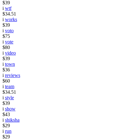
$39
i
wtf
$34.51
i
works
$39
i
voto
$75
i
vote
$80
i
video
$39
i
town
$36
i
reviews
$60
i
team
$34.51
i
style
$39
i
show
$43
i
shiksha
$29
i
run
$29