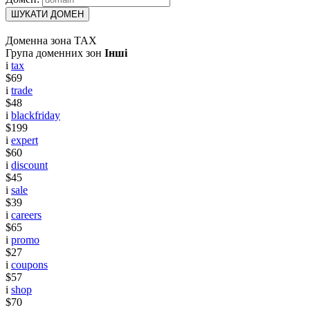
ШУКАТИ ДОМЕН
Доменна зона TAX
Група доменних зон
Інші
i
tax
$69
i
trade
$48
i
blackfriday
$199
i
expert
$60
i
discount
$45
i
sale
$39
i
careers
$65
i
promo
$27
i
coupons
$57
i
shop
$70