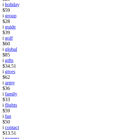
i
holiday
$59
i
group
$28
i
guide
$39
i
golf
$60
i
global
$85
i
gifts
$34.51
i
gives
$62
i
army
$36
i
family
$33
i
flights
$59
i
fan
$50
i
contact
$13.51
i
express