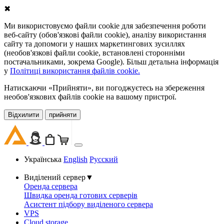
✖
Ми використовуємо файли cookie для забезпечення роботи
веб-сайту (обов'язкові файли cookie), аналізу використання
сайту та допомоги у наших маркетингових зусиллях
(необов'язкові файли cookie, встановлені сторонніми
постачальниками, зокрема Google). Більш детальна інформація
у
Політиці використання файлів cookie.
Натискаючи «Прийняти», ви погоджуєтесь на збереження
необов'язкових файлів cookie на вашому пристрої.
Відхилити
прийняти
Українська
English
Русский
Виділений сервер
▼
Оренда сервера
Швидка оренда готових серверів
Асистент підбору виділеного сервера
VPS
Cloud storage