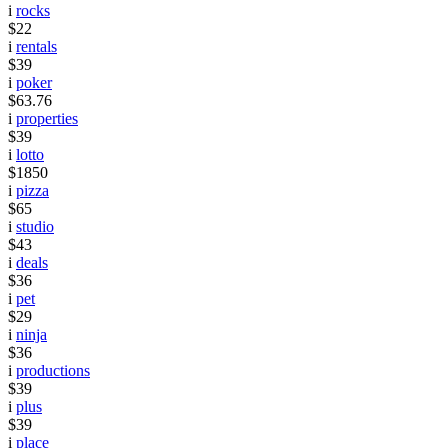
i
rocks
$22
i
rentals
$39
i
poker
$63.76
i
properties
$39
i
lotto
$1850
i
pizza
$65
i
studio
$43
i
deals
$36
i
pet
$29
i
ninja
$36
i
productions
$39
i
plus
$39
i
place