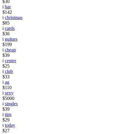
$30
i
bar
$142
i
christmas
$85
i
cards
$36
i
guitars
$199
i
cheap
$39
i
center
$25
i
club
$33
i
ag
$110
i
sexy
$5000
i
singles
$39
i
tips
$29
i
today
$27