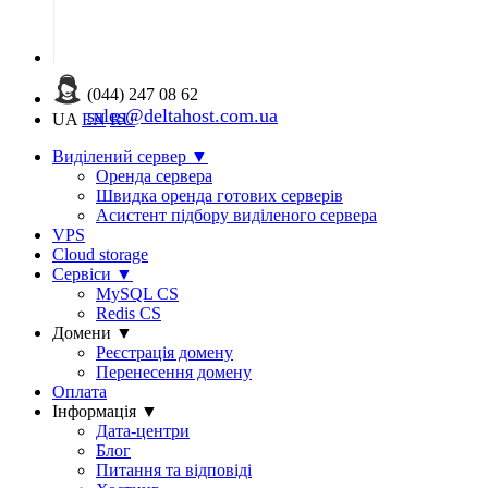
(044) 247 08 62
sales@deltahost.com.ua
UA
EN
RU
Виділений сервер
▼
Оренда сервера
Швидка оренда готових серверів
Асистент підбору виділеного сервера
VPS
Cloud storage
Сервіси
▼
MySQL CS
Redis CS
Домени
▼
Реєстрація домену
Перенесення домену
Оплата
Інформація
▼
Дата-центри
Блог
Питання та відповіді