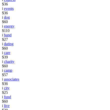
$36
i
events
$36
i
dog
$60
i
energy
$110
i
band
$27
i
dating
$60
i
care
$39
i
charity
$60
i
camp
$57
i
associates
$36
i
city
$25
i
fund
$60
i
live