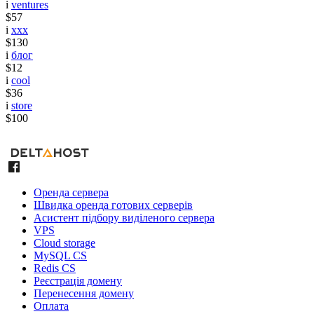
i
ventures
$57
i
xxx
$130
i
блог
$12
i
cool
$36
i
store
$100
Оренда сервера
Швидка оренда готових серверів
Асистент підбору виділеного сервера
VPS
Cloud storage
MySQL CS
Redis CS
Реєстрація домену
Перенесення домену
Оплата