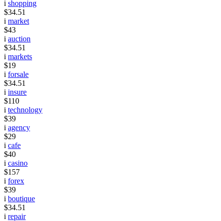
i
shopping
$34.51
i
market
$43
i
auction
$34.51
i
markets
$19
i
forsale
$34.51
i
insure
$110
i
technology
$39
i
agency
$29
i
cafe
$40
i
casino
$157
i
forex
$39
i
boutique
$34.51
i
repair