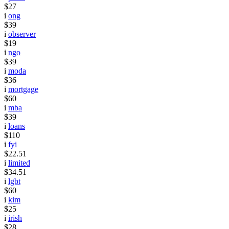
$27
i
ong
$39
i
observer
$19
i
ngo
$39
i
moda
$36
i
mortgage
$60
i
mba
$39
i
loans
$110
i
fyi
$22.51
i
limited
$34.51
i
lgbt
$60
i
kim
$25
i
irish
$28