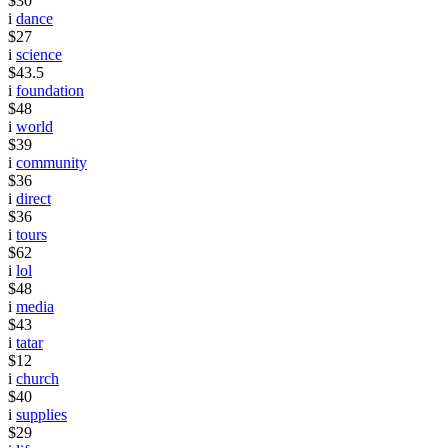
$30
i
dance
$27
i
science
$43.5
i
foundation
$48
i
world
$39
i
community
$36
i
direct
$36
i
tours
$62
i
lol
$48
i
media
$43
i
tatar
$12
i
church
$40
i
supplies
$29