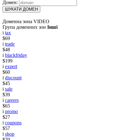
Домен:
ШУКАТИ ДОМЕН
Доменна зона VIDEO
Група доменних зон
Інші
i
tax
$69
i
trade
$48
i
blackfriday
$199
i
expert
$60
i
discount
$45
i
sale
$39
i
careers
$65
i
promo
$27
i
coupons
$57
i
shop
$70