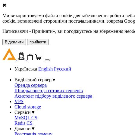
✖
Ми використовуємо файли cookie для забезпечення роботи веб-с
cookie, встановлені сторонніми постачальниками, зокрема Goog
Натискаючи «Прийняти», ви погоджуєтесь на збереження необов
Відхилити
прийняти
Українська
English
Русский
Виділений сервер
▼
Оренда сервера
Швидка оренда готових серверів
Асистент підбору виділеного сервера
VPS
Cloud storage
Сервіси
▼
MySQL CS
Redis CS
Домени
▼
Реєстрація домену