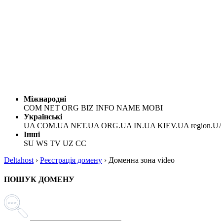
Міжнародні
COM NET ORG BIZ INFO NAME MOBI
Українські
UA COM.UA NET.UA ORG.UA IN.UA KIEV.UA region.U
Інші
SU WS TV UZ CC
Deltahost
›
Реєстрація домену
›
Доменна зона video
ПОШУК ДОМЕНУ