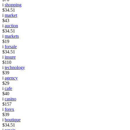
i
shopping
$34.51
i
market
$43
i
auction
$34.51
i
markets
$19
i
forsale
$34.51
i
insure
$110
i
technology
$39
i
agency
$29
i
cafe
$40
i
casino
$157
i
forex
$39
i
boutique
$34.51