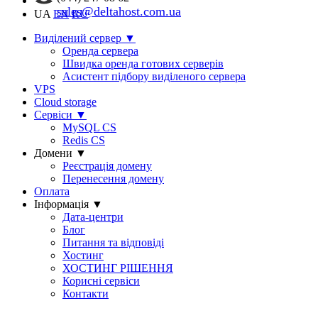
sales@deltahost.com.ua
UA
EN
RU
Виділений сервер
▼
Оренда сервера
Швидка оренда готових серверів
Асистент підбору виділеного сервера
VPS
Cloud storage
Сервіси
▼
MySQL CS
Redis CS
Домени
▼
Реєстрація домену
Перенесення домену
Оплата
Інформація
▼
Дата-центри
Блог
Питання та відповіді
Хостинг
ХОСТИНГ РІШЕННЯ
Корисні сервіси
Контакти