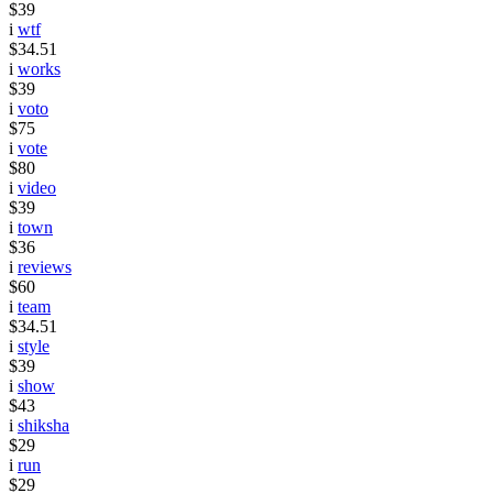
$39
i
wtf
$34.51
i
works
$39
i
voto
$75
i
vote
$80
i
video
$39
i
town
$36
i
reviews
$60
i
team
$34.51
i
style
$39
i
show
$43
i
shiksha
$29
i
run
$29