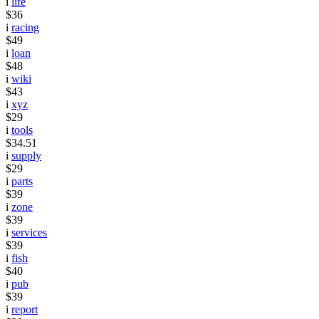
i
life
$36
i
racing
$49
i
loan
$48
i
wiki
$43
i
xyz
$29
i
tools
$34.51
i
supply
$29
i
parts
$39
i
zone
$39
i
services
$39
i
fish
$40
i
pub
$39
i
report