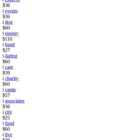
$36
i
events
$36
i
dog
$60
i
energy
$110
i
band
$27
i
dating
$60
i
care
$39
i
charity
$60
i
camp
$57
i
associates
$36
i
city
$25
i
fund
$60
i
live