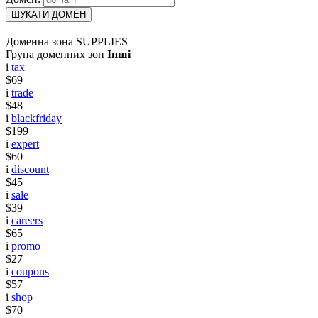
ШУКАТИ ДОМЕН
Доменна зона SUPPLIES
Група доменних зон
Інші
i
tax
$69
i
trade
$48
i
blackfriday
$199
i
expert
$60
i
discount
$45
i
sale
$39
i
careers
$65
i
promo
$27
i
coupons
$57
i
shop
$70