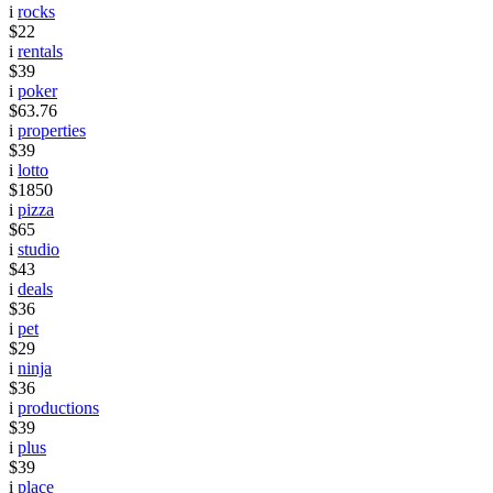
i
rocks
$22
i
rentals
$39
i
poker
$63.76
i
properties
$39
i
lotto
$1850
i
pizza
$65
i
studio
$43
i
deals
$36
i
pet
$29
i
ninja
$36
i
productions
$39
i
plus
$39
i
place