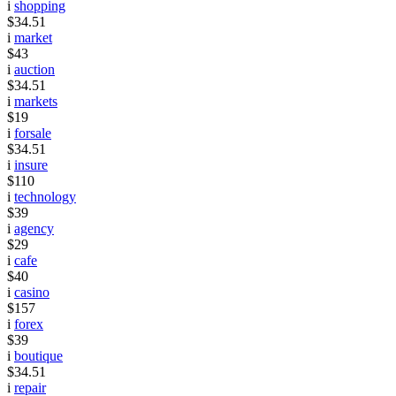
i
shopping
$34.51
i
market
$43
i
auction
$34.51
i
markets
$19
i
forsale
$34.51
i
insure
$110
i
technology
$39
i
agency
$29
i
cafe
$40
i
casino
$157
i
forex
$39
i
boutique
$34.51
i
repair