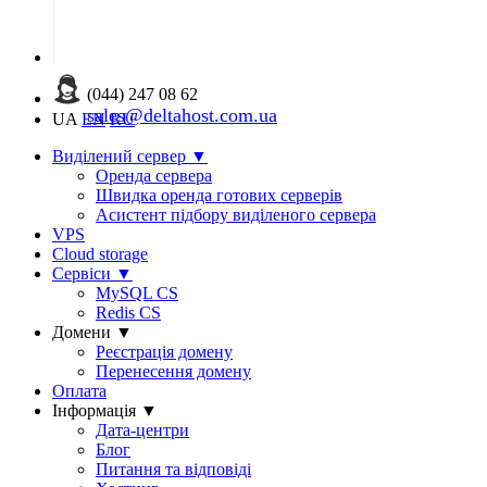
(044) 247 08 62
sales@deltahost.com.ua
UA
EN
RU
Виділений сервер
▼
Оренда сервера
Швидка оренда готових серверів
Асистент підбору виділеного сервера
VPS
Cloud storage
Сервіси
▼
MySQL CS
Redis CS
Домени
▼
Реєстрація домену
Перенесення домену
Оплата
Інформація
▼
Дата-центри
Блог
Питання та відповіді