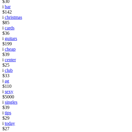
$30
i
bar
$142
i
christmas
$85
i
cards
$36
i
guitars
$199
i
cheap
$39
i
center
$25
i
club
$33
i
ag
$110
i
sexy
$5000
i
singles
$39
i
tips
$29
i
today
$27