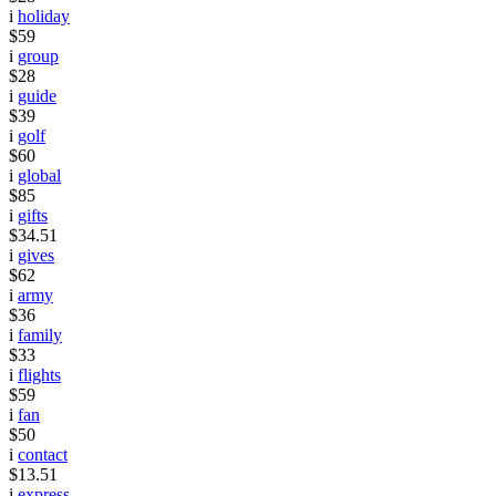
i
holiday
$59
i
group
$28
i
guide
$39
i
golf
$60
i
global
$85
i
gifts
$34.51
i
gives
$62
i
army
$36
i
family
$33
i
flights
$59
i
fan
$50
i
contact
$13.51
i
express