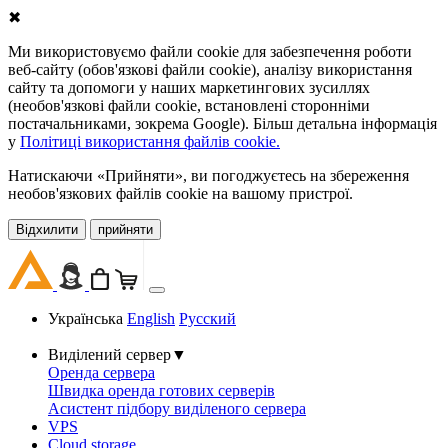
✖
Ми використовуємо файли cookie для забезпечення роботи
веб-сайту (обов'язкові файли cookie), аналізу використання
сайту та допомоги у наших маркетингових зусиллях
(необов'язкові файли cookie, встановлені сторонніми
постачальниками, зокрема Google). Більш детальна інформація
у
Політиці використання файлів cookie.
Натискаючи «Прийняти», ви погоджуєтесь на збереження
необов'язкових файлів cookie на вашому пристрої.
Відхилити
прийняти
Українська
English
Русский
Виділений сервер
▼
Оренда сервера
Швидка оренда готових серверів
Асистент підбору виділеного сервера
VPS
Cloud storage