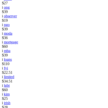
$27
i
ong
$39
i
observer
$19
i
ngo
$39
i
moda
$36
i
mortgage
$60
i
mba
$39
i
loans
$110
i
fyi
$22.51
i
limited
$34.51
i
lgbt
$60
i
kim
$25
i
irish
$28