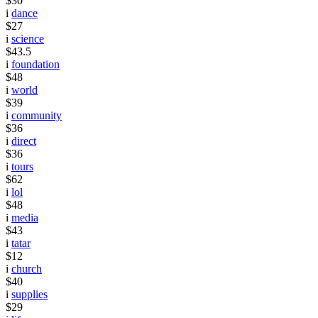
$30
i
dance
$27
i
science
$43.5
i
foundation
$48
i
world
$39
i
community
$36
i
direct
$36
i
tours
$62
i
lol
$48
i
media
$43
i
tatar
$12
i
church
$40
i
supplies
$29