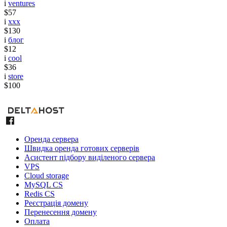
i
ventures
$57
i
xxx
$130
i
блог
$12
i
cool
$36
i
store
$100
Оренда сервера
Швидка оренда готових серверів
Асистент підбору виділеного сервера
VPS
Cloud storage
MySQL CS
Redis CS
Реєстрація домену
Перенесення домену
Оплата