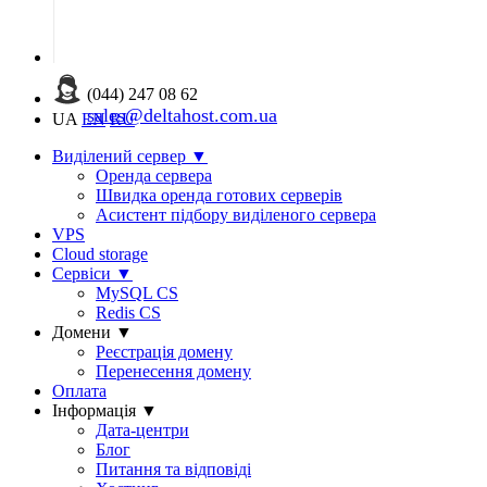
(044) 247 08 62
sales@deltahost.com.ua
UA
EN
RU
Виділений сервер
▼
Оренда сервера
Швидка оренда готових серверів
Асистент підбору виділеного сервера
VPS
Cloud storage
Сервіси
▼
MySQL CS
Redis CS
Домени
▼
Реєстрація домену
Перенесення домену
Оплата
Інформація
▼
Дата-центри
Блог
Питання та відповіді