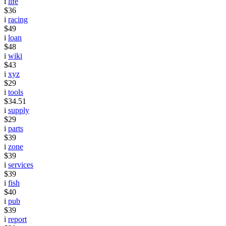
i
life
$36
i
racing
$49
i
loan
$48
i
wiki
$43
i
xyz
$29
i
tools
$34.51
i
supply
$29
i
parts
$39
i
zone
$39
i
services
$39
i
fish
$40
i
pub
$39
i
report