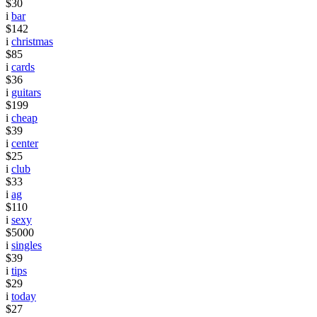
$30
i
bar
$142
i
christmas
$85
i
cards
$36
i
guitars
$199
i
cheap
$39
i
center
$25
i
club
$33
i
ag
$110
i
sexy
$5000
i
singles
$39
i
tips
$29
i
today
$27