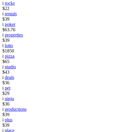
i
rocks
$22
i
rentals
$39
i
poker
$63.76
i
properties
$39
i
lotto
$1850
i
pizza
$65
i
studio
$43
i
deals
$36
i
pet
$29
i
ninja
$36
i
productions
$39
i
plus
$39
i
place