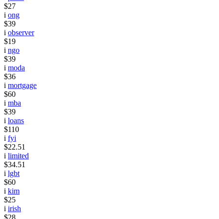
$27
i
ong
$39
i
observer
$19
i
ngo
$39
i
moda
$36
i
mortgage
$60
i
mba
$39
i
loans
$110
i
fyi
$22.51
i
limited
$34.51
i
lgbt
$60
i
kim
$25
i
irish
$28