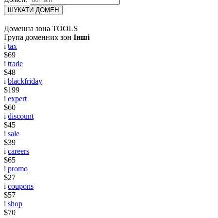
ШУКАТИ ДОМЕН
Доменна зона TOOLS
Група доменних зон
Інші
i
tax
$69
i
trade
$48
i
blackfriday
$199
i
expert
$60
i
discount
$45
i
sale
$39
i
careers
$65
i
promo
$27
i
coupons
$57
i
shop
$70