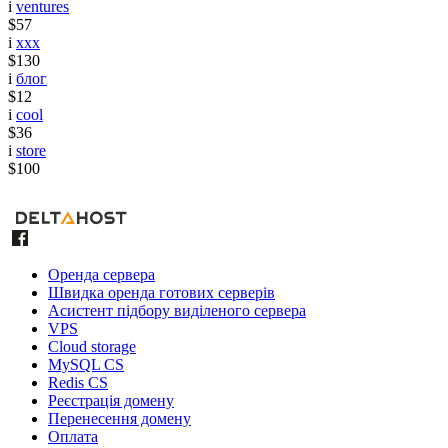
i
ventures
$57
i
xxx
$130
i
блог
$12
i
cool
$36
i
store
$100
Оренда сервера
Швидка оренда готових серверів
Асистент підбору виділеного сервера
VPS
Cloud storage
MySQL CS
Redis CS
Реєстрація домену
Перенесення домену
Оплата