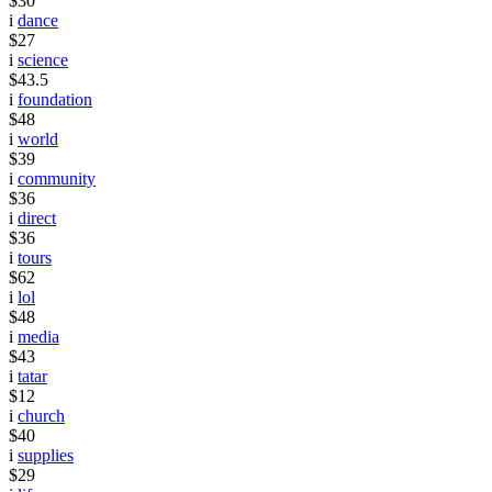
$30
i
dance
$27
i
science
$43.5
i
foundation
$48
i
world
$39
i
community
$36
i
direct
$36
i
tours
$62
i
lol
$48
i
media
$43
i
tatar
$12
i
church
$40
i
supplies
$29