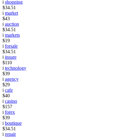
i
shopping
$34.51
i
market
$43
i
auction
$34.51
i
markets
$19
i
forsale
$34.51
i
insure
$110
i
technology
$39
i
agency
$29
i
cafe
$40
i
casino
$157
i
forex
$39
i
boutique
$34.51
i
repair