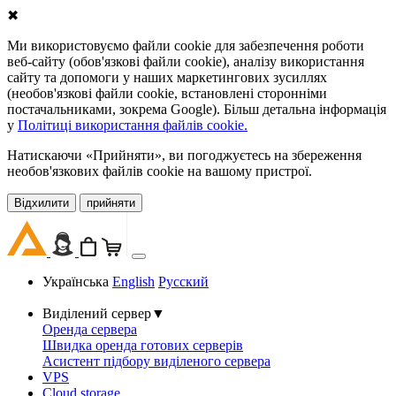
✖
Ми використовуємо файли cookie для забезпечення роботи
веб-сайту (обов'язкові файли cookie), аналізу використання
сайту та допомоги у наших маркетингових зусиллях
(необов'язкові файли cookie, встановлені сторонніми
постачальниками, зокрема Google). Більш детальна інформація
у
Політиці використання файлів cookie.
Натискаючи «Прийняти», ви погоджуєтесь на збереження
необов'язкових файлів cookie на вашому пристрої.
Відхилити
прийняти
Українська
English
Русский
Виділений сервер
▼
Оренда сервера
Швидка оренда готових серверів
Асистент підбору виділеного сервера
VPS
Cloud storage