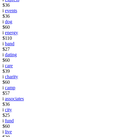
$36
i
events
$36
i
dog
$60
i
energy
$110
i
band
$27
i
dating
$60
i
care
$39
i
charity
$60
i
camp
$57
i
associates
$36
i
city
$25
i
fund
$60
i
live