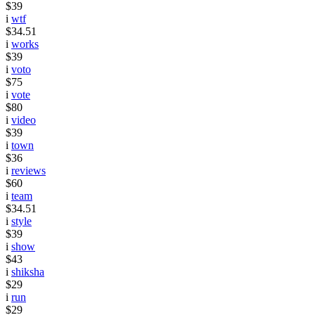
$39
i
wtf
$34.51
i
works
$39
i
voto
$75
i
vote
$80
i
video
$39
i
town
$36
i
reviews
$60
i
team
$34.51
i
style
$39
i
show
$43
i
shiksha
$29
i
run
$29