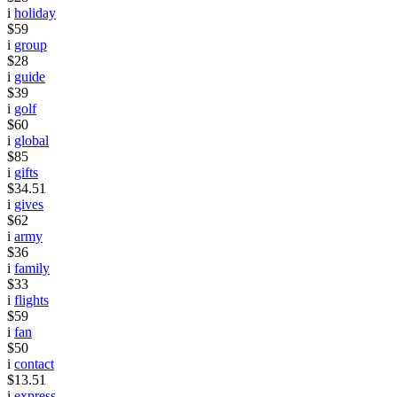
i
holiday
$59
i
group
$28
i
guide
$39
i
golf
$60
i
global
$85
i
gifts
$34.51
i
gives
$62
i
army
$36
i
family
$33
i
flights
$59
i
fan
$50
i
contact
$13.51
i
express