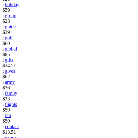
i
holiday
$59
i
group
$28
i
guide
$39
i
golf
$60
i
global
$85
i
gifts
$34.51
i
gives
$62
i
army
$36
i
family
$33
i
flights
$59
i
fan
$50
i
contact
$13.51
i
express