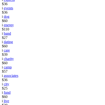
$36
i
events
$36
i
dog
$60
i
energy
$110
i
band
$27
i
dating
$60
i
care
$39
i
charity
$60
i
camp
$57
i
associates
$36
i
city
$25
i
fund
$60
i
live