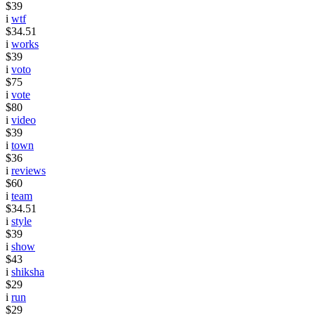
$39
i
wtf
$34.51
i
works
$39
i
voto
$75
i
vote
$80
i
video
$39
i
town
$36
i
reviews
$60
i
team
$34.51
i
style
$39
i
show
$43
i
shiksha
$29
i
run
$29