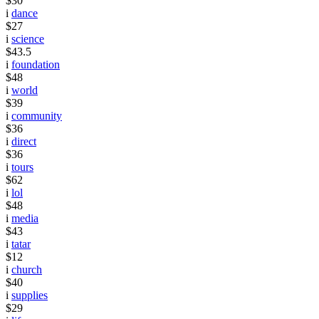
$30
i
dance
$27
i
science
$43.5
i
foundation
$48
i
world
$39
i
community
$36
i
direct
$36
i
tours
$62
i
lol
$48
i
media
$43
i
tatar
$12
i
church
$40
i
supplies
$29