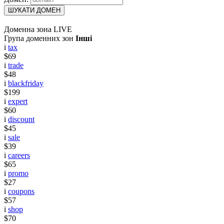
ШУКАТИ ДОМЕН
Доменна зона LIVE
Група доменних зон
Інші
i
tax
$69
i
trade
$48
i
blackfriday
$199
i
expert
$60
i
discount
$45
i
sale
$39
i
careers
$65
i
promo
$27
i
coupons
$57
i
shop
$70