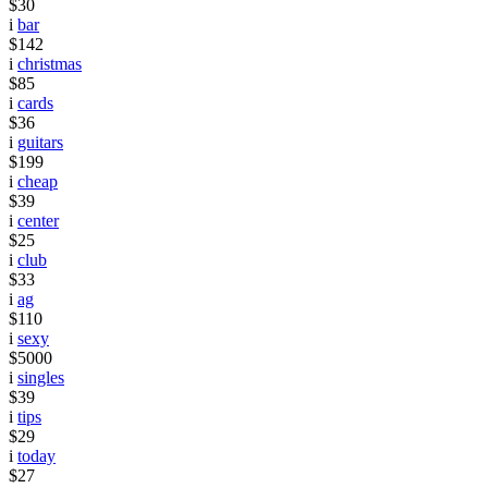
$30
i
bar
$142
i
christmas
$85
i
cards
$36
i
guitars
$199
i
cheap
$39
i
center
$25
i
club
$33
i
ag
$110
i
sexy
$5000
i
singles
$39
i
tips
$29
i
today
$27