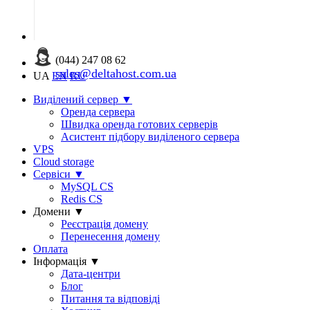
(044) 247 08 62
sales@deltahost.com.ua
UA
EN
RU
Виділений сервер
▼
Оренда сервера
Швидка оренда готових серверів
Асистент підбору виділеного сервера
VPS
Cloud storage
Сервіси
▼
MySQL CS
Redis CS
Домени
▼
Реєстрація домену
Перенесення домену
Оплата
Інформація
▼
Дата-центри
Блог
Питання та відповіді