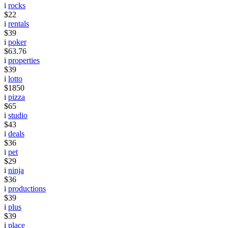
i
rocks
$22
i
rentals
$39
i
poker
$63.76
i
properties
$39
i
lotto
$1850
i
pizza
$65
i
studio
$43
i
deals
$36
i
pet
$29
i
ninja
$36
i
productions
$39
i
plus
$39
i
place