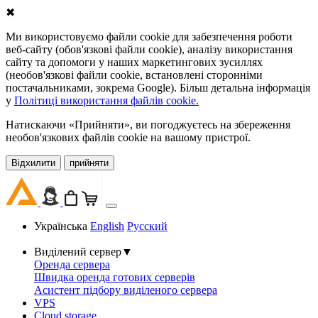
✖
Ми використовуємо файли cookie для забезпечення роботи
веб-сайту (обов'язкові файли cookie), аналізу використання
сайту та допомоги у наших маркетингових зусиллях
(необов'язкові файли cookie, встановлені сторонніми
постачальниками, зокрема Google). Більш детальна інформація
у
Політиці використання файлів cookie.
Натискаючи «Прийняти», ви погоджуєтесь на збереження
необов'язкових файлів cookie на вашому пристрої.
Відхилити
прийняти
Українська
English
Русский
Виділений сервер
▼
Оренда сервера
Швидка оренда готових серверів
Асистент підбору виділеного сервера
VPS
Cloud storage