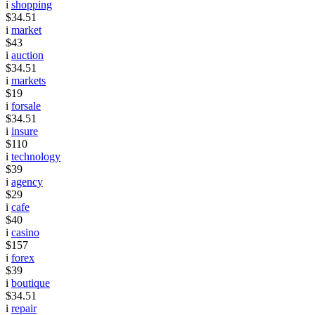
i
shopping
$34.51
i
market
$43
i
auction
$34.51
i
markets
$19
i
forsale
$34.51
i
insure
$110
i
technology
$39
i
agency
$29
i
cafe
$40
i
casino
$157
i
forex
$39
i
boutique
$34.51
i
repair