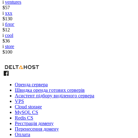
i
ventures
$57
i
xxx
$130
i
блог
$12
i
cool
$36
i
store
$100
Оренда сервера
Швидка оренда готових серверів
Асистент підбору виділеного сервера
VPS
Cloud storage
MySQL CS
Redis CS
Реєстрація домену
Перенесення домену
Оплата