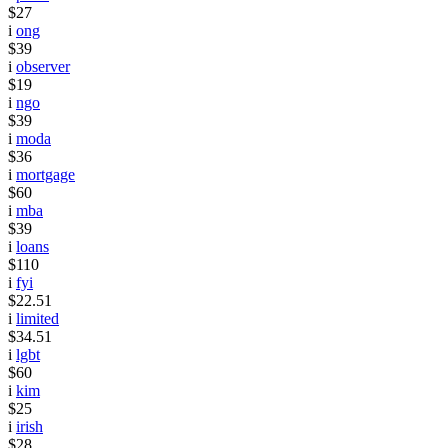
$27
i
ong
$39
i
observer
$19
i
ngo
$39
i
moda
$36
i
mortgage
$60
i
mba
$39
i
loans
$110
i
fyi
$22.51
i
limited
$34.51
i
lgbt
$60
i
kim
$25
i
irish
$28