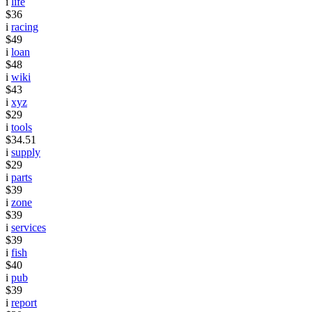
i
life
$36
i
racing
$49
i
loan
$48
i
wiki
$43
i
xyz
$29
i
tools
$34.51
i
supply
$29
i
parts
$39
i
zone
$39
i
services
$39
i
fish
$40
i
pub
$39
i
report