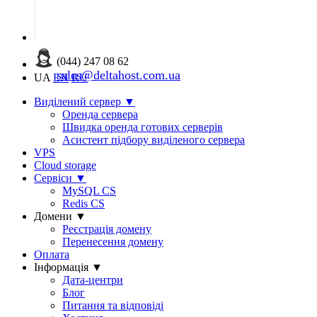
(044) 247 08 62
sales@deltahost.com.ua
UA
EN
RU
Виділений сервер
▼
Оренда сервера
Швидка оренда готових серверів
Асистент підбору виділеного сервера
VPS
Cloud storage
Сервіси
▼
MySQL CS
Redis CS
Домени
▼
Реєстрація домену
Перенесення домену
Оплата
Інформація
▼
Дата-центри
Блог
Питання та відповіді