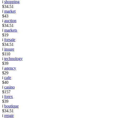
i
shopping
$34.51
i
market
$43
i
auction
$34.51
i
markets
$19
i
forsale
$34.51
i
insure
$110
i
technology
$39
i
agency
$29
i
cafe
$40
i
casino
$157
i
forex
$39
i
boutique
$34.51
i
repair