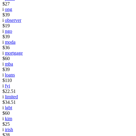
$27
i
ong
$39
i
observer
$19
i
ngo
$39
i
moda
$36
i
mortgage
$60
i
mba
$39
i
loans
$110
i
fyi
$22.51
i
limited
$34.51
i
lgbt
$60
i
kim
$25
i
irish
$28