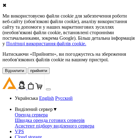
✖
Ми використовуємо файли cookie для забезпечення роботи
веб-сайту (обов'язкові файли cookie), аналізу використання
сайту та допомоги у наших маркетингових зусиллях
(необов'язкові файли cookie, встановлені сторонніми
постачальниками, зокрема Google). Більш детальна інформація
у
Політиці використання файлів cookie.
Натискаючи «Прийняти», ви погоджуєтесь на збереження
необов'язкових файлів cookie на вашому пристрої.
Відхилити
прийняти
Українська
English
Русский
Виділений сервер
▼
Оренда сервера
Швидка оренда готових серверів
Асистент підбору виділеного сервера
VPS
Cloud storage