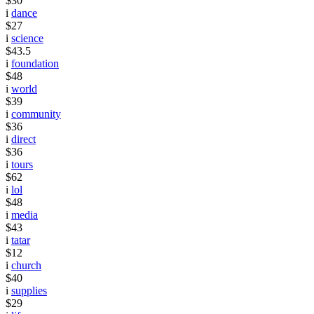
$30
i
dance
$27
i
science
$43.5
i
foundation
$48
i
world
$39
i
community
$36
i
direct
$36
i
tours
$62
i
lol
$48
i
media
$43
i
tatar
$12
i
church
$40
i
supplies
$29