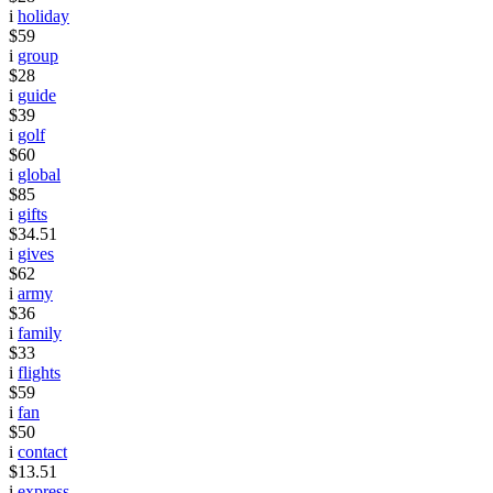
i
holiday
$59
i
group
$28
i
guide
$39
i
golf
$60
i
global
$85
i
gifts
$34.51
i
gives
$62
i
army
$36
i
family
$33
i
flights
$59
i
fan
$50
i
contact
$13.51
i
express