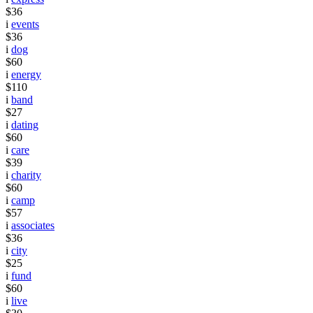
$36
i
events
$36
i
dog
$60
i
energy
$110
i
band
$27
i
dating
$60
i
care
$39
i
charity
$60
i
camp
$57
i
associates
$36
i
city
$25
i
fund
$60
i
live