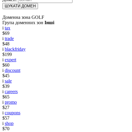
ШУКАТИ ДОМЕН
Доменна зона GOLF
Група доменних зон
Інші
i
tax
$69
i
trade
$48
i
blackfriday
$199
i
expert
$60
i
discount
$45
i
sale
$39
i
careers
$65
i
promo
$27
i
coupons
$57
i
shop
$70