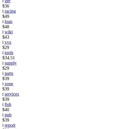
i
life
$36
i
racing
$49
i
loan
$48
i
wiki
$43
i
xyz
$29
i
tools
$34.51
i
supply
$29
i
parts
$39
i
zone
$39
i
services
$39
i
fish
$40
i
pub
$39
i
report