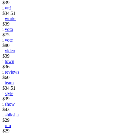
$39
i
wtf
$34.51
i
works
$39
i
voto
$75
i
vote
$80
i
video
$39
i
town
$36
i
reviews
$60
i
team
$34.51
i
style
$39
i
show
$43
i
shiksha
$29
i
run
$29