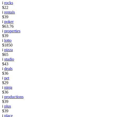
i
rocks
$22
i
rentals
$39
i
poker
$63.76
i
properties
$39
i
lotto
$1850
i
pizza
$65
i
studio
$43
i
deals
$36
i
pet
$29
i
ninja
$36
i
productions
$39
i
plus
$39
i
place