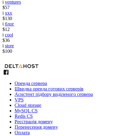
i
ventures
$57
i
xxx
$130
i
блог
$12
i
cool
$36
i
store
$100
Оренда сервера
Швидка оренда готових серверів
Асистент підбору виділеного сервера
VPS
Cloud storage
MySQL CS
Redis CS
Реєстрація домену
Перенесення домену
Оплата