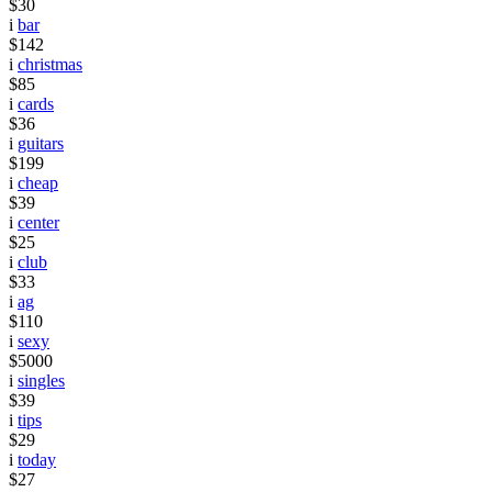
$30
i
bar
$142
i
christmas
$85
i
cards
$36
i
guitars
$199
i
cheap
$39
i
center
$25
i
club
$33
i
ag
$110
i
sexy
$5000
i
singles
$39
i
tips
$29
i
today
$27