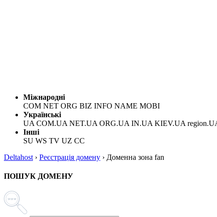
Міжнародні
COM NET ORG BIZ INFO NAME MOBI
Українські
UA COM.UA NET.UA ORG.UA IN.UA KIEV.UA region.U
Інші
SU WS TV UZ CC
Deltahost
›
Реєстрація домену
›
Доменна зона fan
ПОШУК ДОМЕНУ