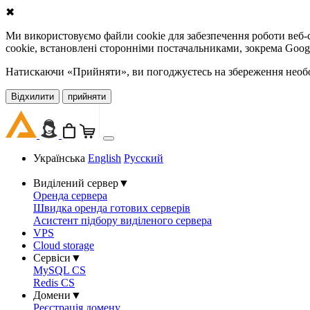
✖
Ми використовуємо файли cookie для забезпечення роботи веб-с
cookie, встановлені сторонніми постачальниками, зокрема Goog
Натискаючи «Прийняти», ви погоджуєтесь на збереження необов
Відхилити
прийняти
Українська
English
Русский
Виділений сервер
▼
Оренда сервера
Швидка оренда готових серверів
Асистент підбору виділеного сервера
VPS
Cloud storage
Сервіси
▼
MySQL CS
Redis CS
Домени
▼
Реєстрація домену