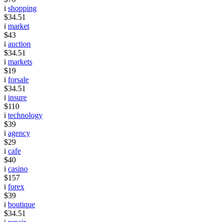
i
shopping
$34.51
i
market
$43
i
auction
$34.51
i
markets
$19
i
forsale
$34.51
i
insure
$110
i
technology
$39
i
agency
$29
i
cafe
$40
i
casino
$157
i
forex
$39
i
boutique
$34.51