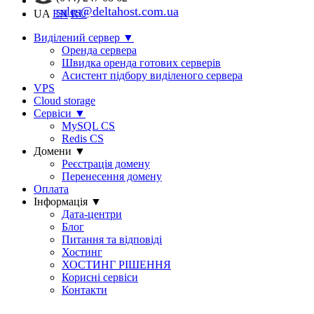
sales@deltahost.com.ua
UA
EN
RU
Виділений сервер
▼
Оренда сервера
Швидка оренда готових серверів
Асистент підбору виділеного сервера
VPS
Cloud storage
Сервіси
▼
MySQL CS
Redis CS
Домени
▼
Реєстрація домену
Перенесення домену
Оплата
Інформація
▼
Дата-центри
Блог
Питання та відповіді
Хостинг
ХОСТИНГ РІШЕННЯ
Корисні сервіси
Контакти