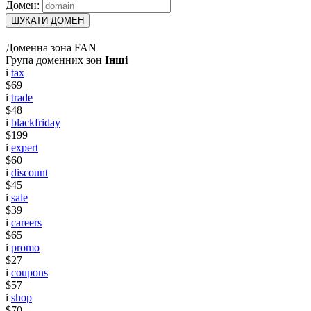
Домен:
ШУКАТИ ДОМЕН
Доменна зона FAN
Група доменних зон
Інші
i
tax
$69
i
trade
$48
i
blackfriday
$199
i
expert
$60
i
discount
$45
i
sale
$39
i
careers
$65
i
promo
$27
i
coupons
$57
i
shop
$70