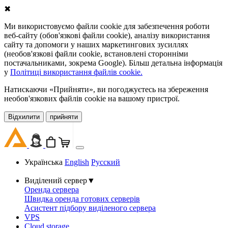
✖
Ми використовуємо файли cookie для забезпечення роботи
веб-сайту (обов'язкові файли cookie), аналізу використання
сайту та допомоги у наших маркетингових зусиллях
(необов'язкові файли cookie, встановлені сторонніми
постачальниками, зокрема Google). Більш детальна інформація
у
Політиці використання файлів cookie.
Натискаючи «Прийняти», ви погоджуєтесь на збереження
необов'язкових файлів cookie на вашому пристрої.
Відхилити
прийняти
Українська
English
Русский
Виділений сервер
▼
Оренда сервера
Швидка оренда готових серверів
Асистент підбору виділеного сервера
VPS
Cloud storage