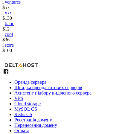
i
ventures
$57
i
xxx
$130
i
блог
$12
i
cool
$36
i
store
$100
Оренда сервера
Швидка оренда готових серверів
Асистент підбору виділеного сервера
VPS
Cloud storage
MySQL CS
Redis CS
Реєстрація домену
Перенесення домену
Оплата