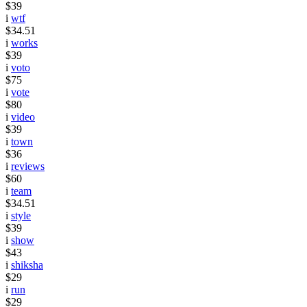
$39
i
wtf
$34.51
i
works
$39
i
voto
$75
i
vote
$80
i
video
$39
i
town
$36
i
reviews
$60
i
team
$34.51
i
style
$39
i
show
$43
i
shiksha
$29
i
run
$29