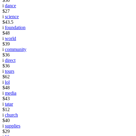
$30
i
dance
$27
i
science
$43.5
i
foundation
$48
i
world
$39
i
community
$36
i
direct
$36
i
tours
$62
i
lol
$48
i
media
$43
i
tatar
$12
i
church
$40
i
supplies
$29