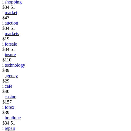
i
shopping
$34.51
i
market
$43
i
auction
$34.51
i
markets
$19
i
forsale
$34.51
i
insure
$110
i
technology
$39
i
agency
$29
i
cafe
$40
i
casino
$157
i
forex
$39
i
boutique
$34.51
i
repair