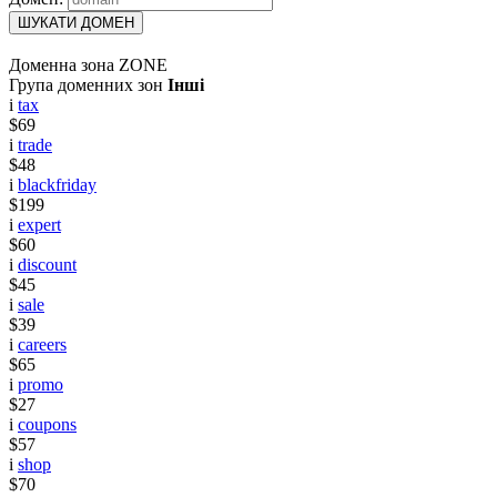
ШУКАТИ ДОМЕН
Доменна зона ZONE
Група доменних зон
Інші
i
tax
$69
i
trade
$48
i
blackfriday
$199
i
expert
$60
i
discount
$45
i
sale
$39
i
careers
$65
i
promo
$27
i
coupons
$57
i
shop
$70