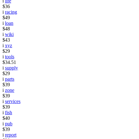
i
life
$36
i
racing
$49
i
loan
$48
i
wiki
$43
i
xyz
$29
i
tools
$34.51
i
supply
$29
i
parts
$39
i
zone
$39
i
services
$39
i
fish
$40
i
pub
$39
i
report