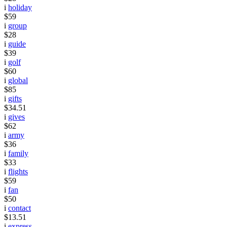
i
holiday
$59
i
group
$28
i
guide
$39
i
golf
$60
i
global
$85
i
gifts
$34.51
i
gives
$62
i
army
$36
i
family
$33
i
flights
$59
i
fan
$50
i
contact
$13.51
i
express