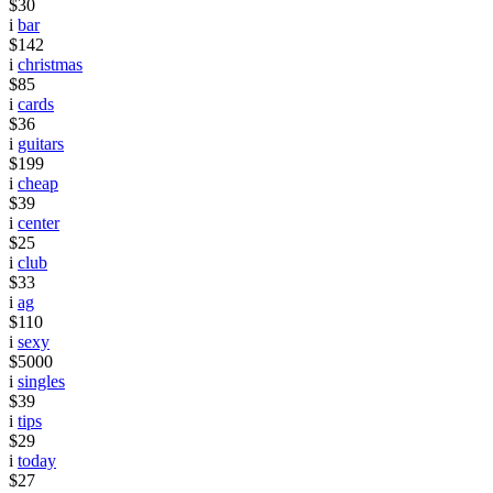
$30
i
bar
$142
i
christmas
$85
i
cards
$36
i
guitars
$199
i
cheap
$39
i
center
$25
i
club
$33
i
ag
$110
i
sexy
$5000
i
singles
$39
i
tips
$29
i
today
$27