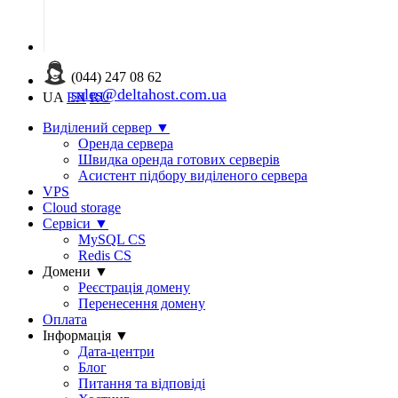
(044) 247 08 62
sales@deltahost.com.ua
UA
EN
RU
Виділений сервер
▼
Оренда сервера
Швидка оренда готових серверів
Асистент підбору виділеного сервера
VPS
Cloud storage
Сервіси
▼
MySQL CS
Redis CS
Домени
▼
Реєстрація домену
Перенесення домену
Оплата
Інформація
▼
Дата-центри
Блог
Питання та відповіді