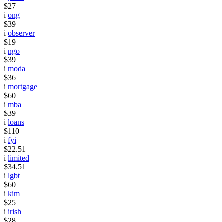
$27
i
ong
$39
i
observer
$19
i
ngo
$39
i
moda
$36
i
mortgage
$60
i
mba
$39
i
loans
$110
i
fyi
$22.51
i
limited
$34.51
i
lgbt
$60
i
kim
$25
i
irish
$28