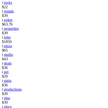
i
rocks
$22
i
rentals
$39
i
poker
$63.76
i
properties
$39
i
lotto
$1850
i
pizza
$65
i
studio
$43
i
deals
$36
i
pet
$29
i
ninja
$36
i
productions
$39
i
plus
$39
i
place