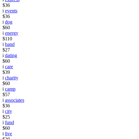
$36
i
events
$36
i
dog
$60
i
energy
$110
i
band
$27
i
dating
$60
i
care
$39
i
charity
$60
i
camp
$57
i
associates
$36
i
city
$25
i
fund
$60
i
live