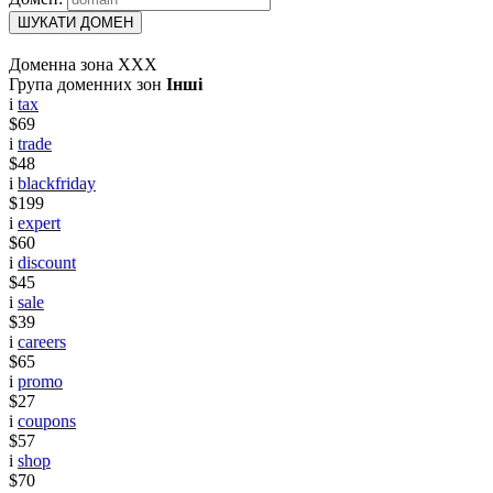
ШУКАТИ ДОМЕН
Доменна зона XXX
Група доменних зон
Інші
i
tax
$69
i
trade
$48
i
blackfriday
$199
i
expert
$60
i
discount
$45
i
sale
$39
i
careers
$65
i
promo
$27
i
coupons
$57
i
shop
$70