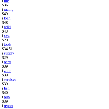
i
life
$36
i
racing
$49
i
loan
$48
i
wiki
$43
i
xyz
$29
i
tools
$34.51
i
supply
$29
i
parts
$39
i
zone
$39
i
services
$39
i
fish
$40
i
pub
$39
i
report