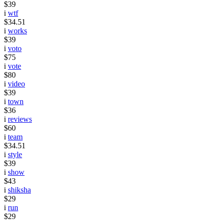
$39
i
wtf
$34.51
i
works
$39
i
voto
$75
i
vote
$80
i
video
$39
i
town
$36
i
reviews
$60
i
team
$34.51
i
style
$39
i
show
$43
i
shiksha
$29
i
run
$29