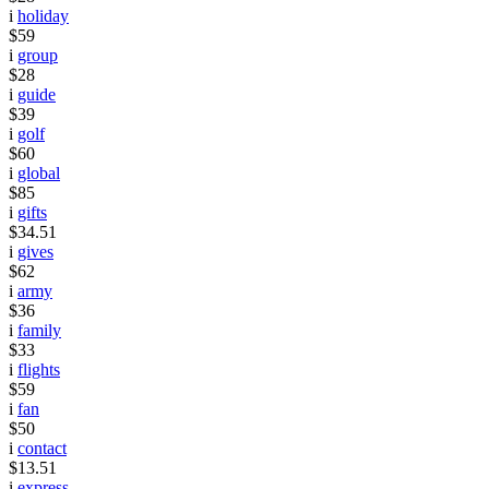
i
holiday
$59
i
group
$28
i
guide
$39
i
golf
$60
i
global
$85
i
gifts
$34.51
i
gives
$62
i
army
$36
i
family
$33
i
flights
$59
i
fan
$50
i
contact
$13.51
i
express