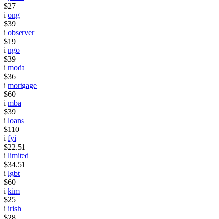
$27
i
ong
$39
i
observer
$19
i
ngo
$39
i
moda
$36
i
mortgage
$60
i
mba
$39
i
loans
$110
i
fyi
$22.51
i
limited
$34.51
i
lgbt
$60
i
kim
$25
i
irish
$28