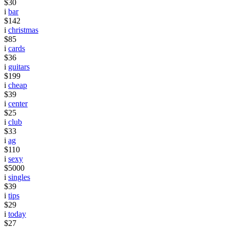
$30
i
bar
$142
i
christmas
$85
i
cards
$36
i
guitars
$199
i
cheap
$39
i
center
$25
i
club
$33
i
ag
$110
i
sexy
$5000
i
singles
$39
i
tips
$29
i
today
$27