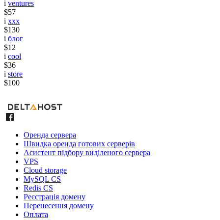
i
ventures
$57
i
xxx
$130
i
блог
$12
i
cool
$36
i
store
$100
Оренда сервера
Швидка оренда готових серверів
Асистент підбору виділеного сервера
VPS
Cloud storage
MySQL CS
Redis CS
Реєстрація домену
Перенесення домену
Оплата