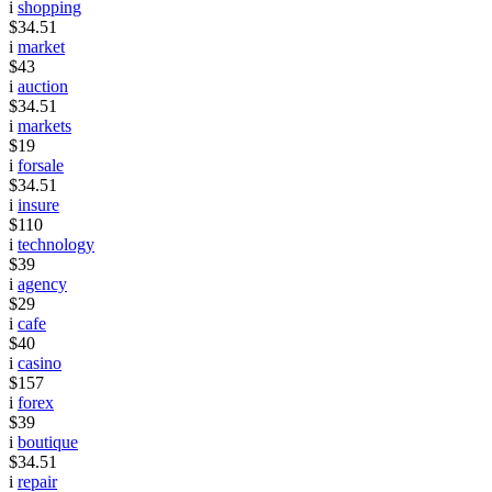
i
shopping
$34.51
i
market
$43
i
auction
$34.51
i
markets
$19
i
forsale
$34.51
i
insure
$110
i
technology
$39
i
agency
$29
i
cafe
$40
i
casino
$157
i
forex
$39
i
boutique
$34.51
i
repair