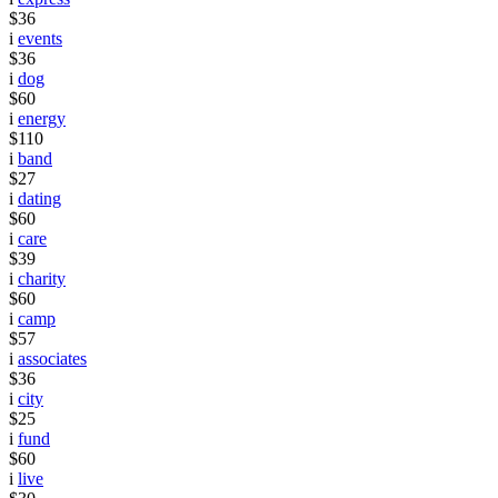
$36
i
events
$36
i
dog
$60
i
energy
$110
i
band
$27
i
dating
$60
i
care
$39
i
charity
$60
i
camp
$57
i
associates
$36
i
city
$25
i
fund
$60
i
live