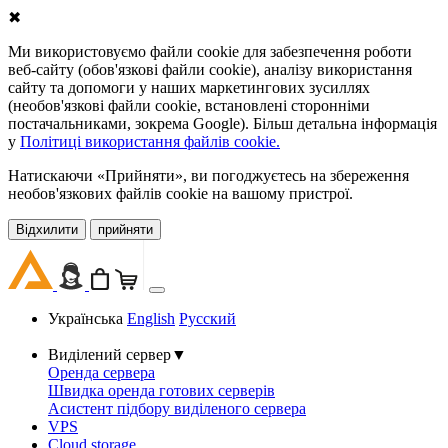
✖
Ми використовуємо файли cookie для забезпечення роботи
веб-сайту (обов'язкові файли cookie), аналізу використання
сайту та допомоги у наших маркетингових зусиллях
(необов'язкові файли cookie, встановлені сторонніми
постачальниками, зокрема Google). Більш детальна інформація
у
Політиці використання файлів cookie.
Натискаючи «Прийняти», ви погоджуєтесь на збереження
необов'язкових файлів cookie на вашому пристрої.
Відхилити
прийняти
Українська
English
Русский
Виділений сервер
▼
Оренда сервера
Швидка оренда готових серверів
Асистент підбору виділеного сервера
VPS
Cloud storage