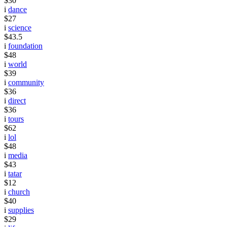
$30
i
dance
$27
i
science
$43.5
i
foundation
$48
i
world
$39
i
community
$36
i
direct
$36
i
tours
$62
i
lol
$48
i
media
$43
i
tatar
$12
i
church
$40
i
supplies
$29