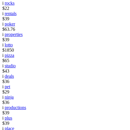
i
rocks
$22
i
rentals
$39
i
poker
$63.76
i
properties
$39
i
lotto
$1850
i
pizza
$65
i
studio
$43
i
deals
$36
i
pet
$29
i
ninja
$36
i
productions
$39
i
plus
$39
i
place