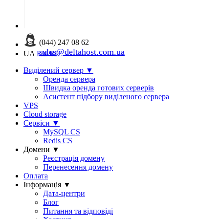
(044) 247 08 62
sales@deltahost.com.ua
UA
EN
RU
Виділений сервер
▼
Оренда сервера
Швидка оренда готових серверів
Асистент підбору виділеного сервера
VPS
Cloud storage
Сервіси
▼
MySQL CS
Redis CS
Домени
▼
Реєстрація домену
Перенесення домену
Оплата
Інформація
▼
Дата-центри
Блог
Питання та відповіді