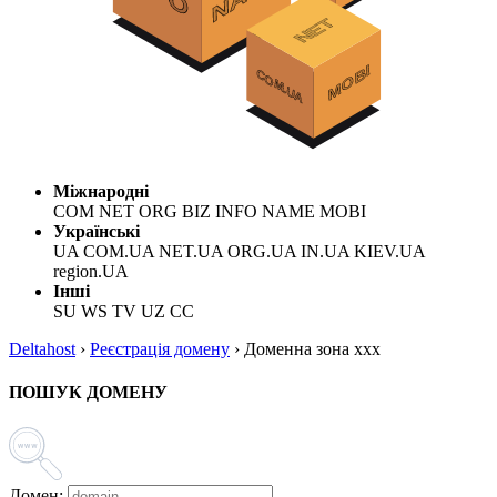
Міжнародні
COM NET ORG BIZ INFO NAME MOBI
Українські
UA COM.UA NET.UA ORG.UA IN.UA KIEV.UA
region.UA
Інші
SU WS TV UZ CC
Deltahost
›
Реєстрація домену
›
Доменна зона xxx
ПОШУК ДОМЕНУ
Домен: