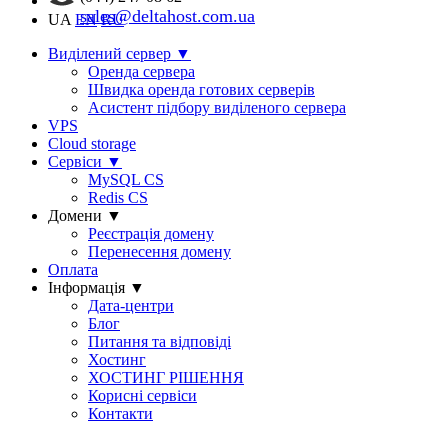
sales@deltahost.com.ua
UA
EN
RU
Виділений сервер
▼
Оренда сервера
Швидка оренда готових серверів
Асистент підбору виділеного сервера
VPS
Cloud storage
Сервіси
▼
MySQL CS
Redis CS
Домени
▼
Реєстрація домену
Перенесення домену
Оплата
Інформація
▼
Дата-центри
Блог
Питання та відповіді
Хостинг
ХОСТИНГ РІШЕННЯ
Корисні сервіси
Контакти