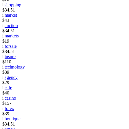
i
shopping
$34.51
i
market
$43
i
auction
$34.51
i
markets
$19
i
forsale
$34.51
i
insure
$110
i
technology
$39
i
agency
$29
i
cafe
$40
i
casino
$157
i
forex
$39
i
boutique
$34.51