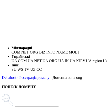
Міжнародні
COM NET ORG BIZ INFO NAME MOBI
Українські
UA COM.UA NET.UA ORG.UA IN.UA KIEV.UA region.U
Інші
SU WS TV UZ CC
Deltahost
›
Реєстрація домену
›
Доменна зона ong
ПОШУК ДОМЕНУ