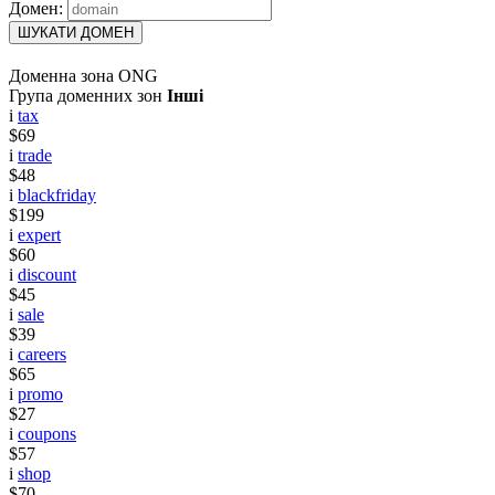
Домен:
ШУКАТИ ДОМЕН
Доменна зона ONG
Група доменних зон
Інші
i
tax
$69
i
trade
$48
i
blackfriday
$199
i
expert
$60
i
discount
$45
i
sale
$39
i
careers
$65
i
promo
$27
i
coupons
$57
i
shop
$70