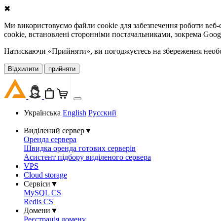
✖
Ми використовуємо файли cookie для забезпечення роботи веб-с
cookie, встановлені сторонніми постачальниками, зокрема Goog
Натискаючи «Прийняти», ви погоджуєтесь на збереження необов
Відхилити
прийняти
Українська
English
Русский
Виділений сервер
▼
Оренда сервера
Швидка оренда готових серверів
Асистент підбору виділеного сервера
VPS
Cloud storage
Сервіси
▼
MySQL CS
Redis CS
Домени
▼
Реєстрація домену