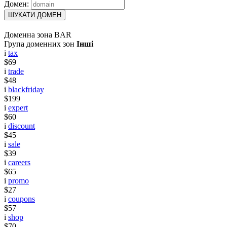
Домен:
ШУКАТИ ДОМЕН
Доменна зона BAR
Група доменних зон
Інші
i
tax
$69
i
trade
$48
i
blackfriday
$199
i
expert
$60
i
discount
$45
i
sale
$39
i
careers
$65
i
promo
$27
i
coupons
$57
i
shop
$70