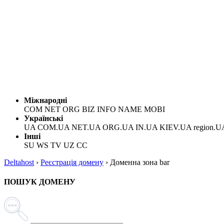
Міжнародні
COM NET ORG BIZ INFO NAME MOBI
Українські
UA COM.UA NET.UA ORG.UA IN.UA KIEV.UA region.U
Інші
SU WS TV UZ CC
Deltahost
›
Реєстрація домену
›
Доменна зона bar
ПОШУК ДОМЕНУ