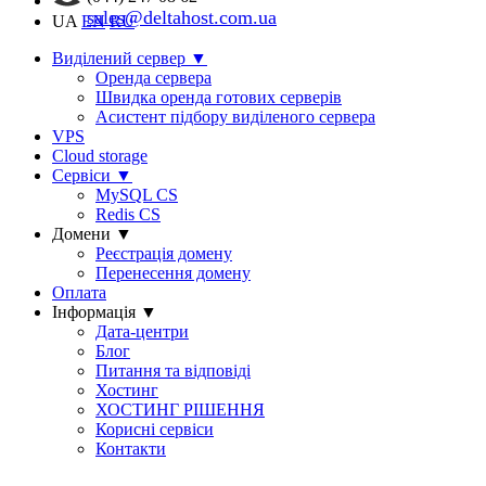
sales@deltahost.com.ua
UA
EN
RU
Виділений сервер
▼
Оренда сервера
Швидка оренда готових серверів
Асистент підбору виділеного сервера
VPS
Cloud storage
Сервіси
▼
MySQL CS
Redis CS
Домени
▼
Реєстрація домену
Перенесення домену
Оплата
Інформація
▼
Дата-центри
Блог
Питання та відповіді
Хостинг
ХОСТИНГ РІШЕННЯ
Корисні сервіси
Контакти