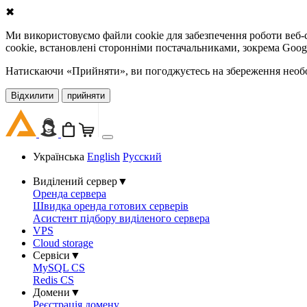
✖
Ми використовуємо файли cookie для забезпечення роботи веб-с
cookie, встановлені сторонніми постачальниками, зокрема Goog
Натискаючи «Прийняти», ви погоджуєтесь на збереження необов
Відхилити
прийняти
Українська
English
Русский
Виділений сервер
▼
Оренда сервера
Швидка оренда готових серверів
Асистент підбору виділеного сервера
VPS
Cloud storage
Сервіси
▼
MySQL CS
Redis CS
Домени
▼
Реєстрація домену