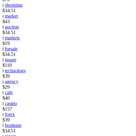
i
shopping
$34.51
i
market
$43
i
auction
$34.51
i
markets
$19
i
forsale
$34.51
i
insure
$110
i
technology
$39
i
agency
$29
i
cafe
$40
i
casino
$157
i
forex
$39
i
boutique
$34.51