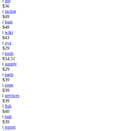
i
life
$36
i
racing
$49
i
loan
$48
i
wiki
$43
i
xyz
$29
i
tools
$34.51
i
supply
$29
i
parts
$39
i
zone
$39
i
services
$39
i
fish
$40
i
pub
$39
i
report