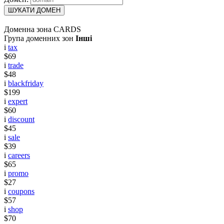
ШУКАТИ ДОМЕН
Доменна зона CARDS
Група доменних зон
Інші
i
tax
$69
i
trade
$48
i
blackfriday
$199
i
expert
$60
i
discount
$45
i
sale
$39
i
careers
$65
i
promo
$27
i
coupons
$57
i
shop
$70