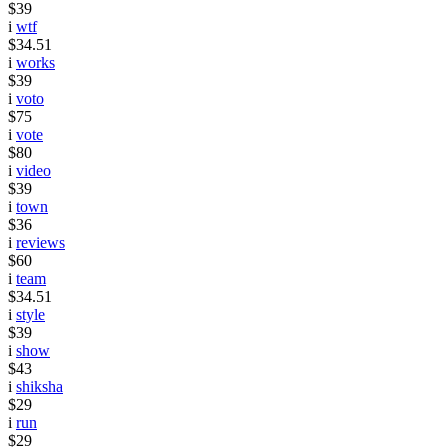
$39
i
wtf
$34.51
i
works
$39
i
voto
$75
i
vote
$80
i
video
$39
i
town
$36
i
reviews
$60
i
team
$34.51
i
style
$39
i
show
$43
i
shiksha
$29
i
run
$29