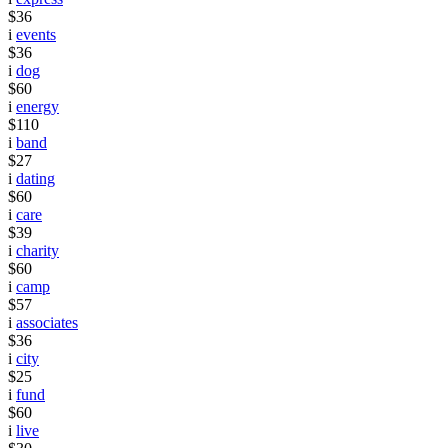
$36
i
events
$36
i
dog
$60
i
energy
$110
i
band
$27
i
dating
$60
i
care
$39
i
charity
$60
i
camp
$57
i
associates
$36
i
city
$25
i
fund
$60
i
live