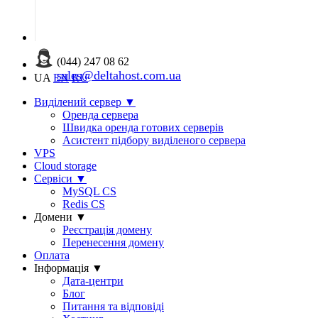
(044) 247 08 62
sales@deltahost.com.ua
UA
EN
RU
Виділений сервер
▼
Оренда сервера
Швидка оренда готових серверів
Асистент підбору виділеного сервера
VPS
Cloud storage
Сервіси
▼
MySQL CS
Redis CS
Домени
▼
Реєстрація домену
Перенесення домену
Оплата
Інформація
▼
Дата-центри
Блог
Питання та відповіді