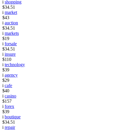
i
shopping
$34.51
i
market
$43
i
auction
$34.51
i
markets
$19
i
forsale
$34.51
i
insure
$110
i
technology
$39
i
agency
$29
i
cafe
$40
i
casino
$157
i
forex
$39
i
boutique
$34.51
i
repair