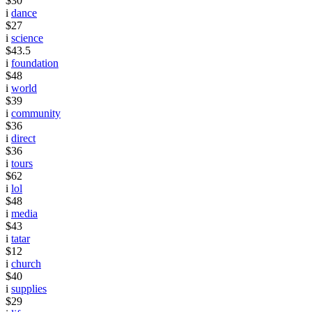
$30
i
dance
$27
i
science
$43.5
i
foundation
$48
i
world
$39
i
community
$36
i
direct
$36
i
tours
$62
i
lol
$48
i
media
$43
i
tatar
$12
i
church
$40
i
supplies
$29