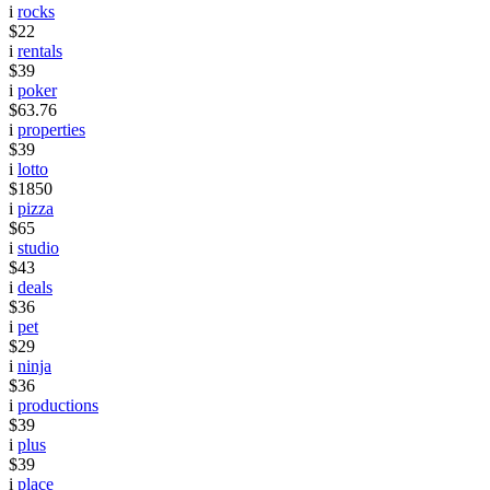
i
rocks
$22
i
rentals
$39
i
poker
$63.76
i
properties
$39
i
lotto
$1850
i
pizza
$65
i
studio
$43
i
deals
$36
i
pet
$29
i
ninja
$36
i
productions
$39
i
plus
$39
i
place