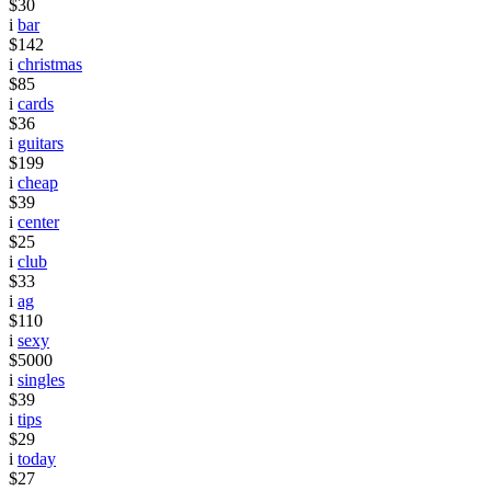
$30
i
bar
$142
i
christmas
$85
i
cards
$36
i
guitars
$199
i
cheap
$39
i
center
$25
i
club
$33
i
ag
$110
i
sexy
$5000
i
singles
$39
i
tips
$29
i
today
$27