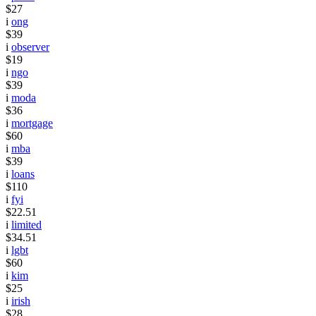
$27
i
ong
$39
i
observer
$19
i
ngo
$39
i
moda
$36
i
mortgage
$60
i
mba
$39
i
loans
$110
i
fyi
$22.51
i
limited
$34.51
i
lgbt
$60
i
kim
$25
i
irish
$28