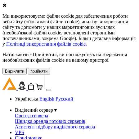
✖
Ми використовуємо файли cookie для забезпечення роботи
веб-сайту (обов'язкові файли cookie), аналізу використання
сайту та допомоги у наших маркетингових зусиллях
(необов'язкові файли cookie, встановлені сторонніми
постачальниками, зокрема Google). Більш детальна інформація
у
Політиці використання файлів cookie.
Натискаючи «Прийняти», ви погоджуєтесь на збереження
необов'язкових файлів cookie на вашому пристрої.
Відхилити
прийняти
Українська
English
Русский
Виділений сервер
▼
Оренда сервера
Швидка оренда готових серверів
Асистент підбору виділеного сервера
VPS
Cloud storage