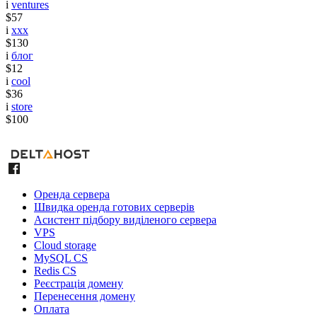
i
ventures
$57
i
xxx
$130
i
блог
$12
i
cool
$36
i
store
$100
Оренда сервера
Швидка оренда готових серверів
Асистент підбору виділеного сервера
VPS
Cloud storage
MySQL CS
Redis CS
Реєстрація домену
Перенесення домену
Оплата