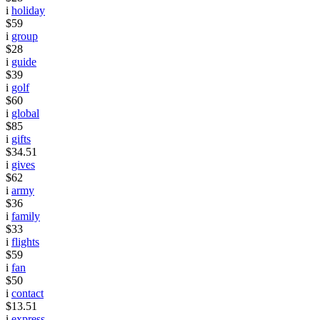
i
holiday
$59
i
group
$28
i
guide
$39
i
golf
$60
i
global
$85
i
gifts
$34.51
i
gives
$62
i
army
$36
i
family
$33
i
flights
$59
i
fan
$50
i
contact
$13.51
i
express