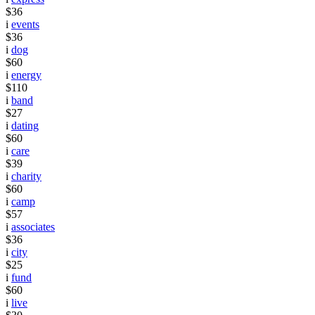
$36
i
events
$36
i
dog
$60
i
energy
$110
i
band
$27
i
dating
$60
i
care
$39
i
charity
$60
i
camp
$57
i
associates
$36
i
city
$25
i
fund
$60
i
live