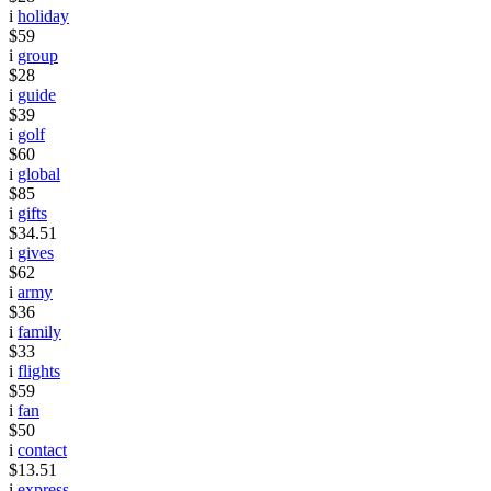
i
holiday
$59
i
group
$28
i
guide
$39
i
golf
$60
i
global
$85
i
gifts
$34.51
i
gives
$62
i
army
$36
i
family
$33
i
flights
$59
i
fan
$50
i
contact
$13.51
i
express