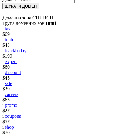
ШУКАТИ ДОМЕН
Доменна зона CHURCH
Група доменних зон
Інші
i
tax
$69
i
trade
$48
i
blackfriday
$199
i
expert
$60
i
discount
$45
i
sale
$39
i
careers
$65
i
promo
$27
i
coupons
$57
i
shop
$70