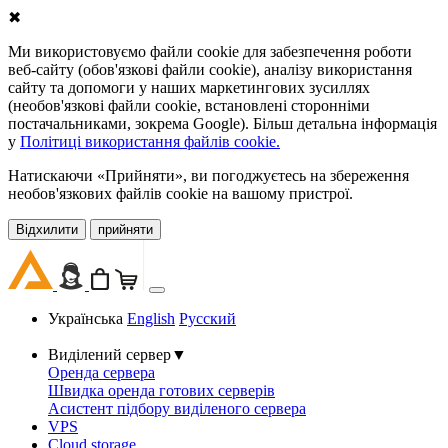
✖
Ми використовуємо файли cookie для забезпечення роботи
веб-сайту (обов'язкові файли cookie), аналізу використання
сайту та допомоги у наших маркетингових зусиллях
(необов'язкові файли cookie, встановлені сторонніми
постачальниками, зокрема Google). Більш детальна інформація
у
Політиці використання файлів cookie.
Натискаючи «Прийняти», ви погоджуєтесь на збереження
необов'язкових файлів cookie на вашому пристрої.
Відхилити
прийняти
Українська
English
Русский
Виділений сервер
▼
Оренда сервера
Швидка оренда готових серверів
Асистент підбору виділеного сервера
VPS
Cloud storage