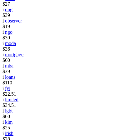
$27
i
ong
$39
i
observer
$19
i
ngo
$39
i
moda
$36
i
mortgage
$60
i
mba
$39
i
loans
$110
i
fyi
$22.51
i
limited
$34.51
i
lgbt
$60
i
kim
$25
i
irish
$28