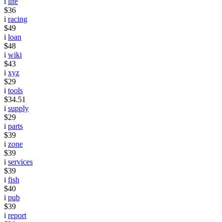
i
life
$36
i
racing
$49
i
loan
$48
i
wiki
$43
i
xyz
$29
i
tools
$34.51
i
supply
$29
i
parts
$39
i
zone
$39
i
services
$39
i
fish
$40
i
pub
$39
i
report