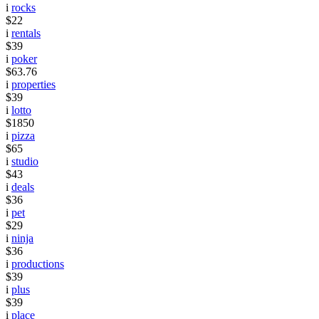
i
rocks
$22
i
rentals
$39
i
poker
$63.76
i
properties
$39
i
lotto
$1850
i
pizza
$65
i
studio
$43
i
deals
$36
i
pet
$29
i
ninja
$36
i
productions
$39
i
plus
$39
i
place