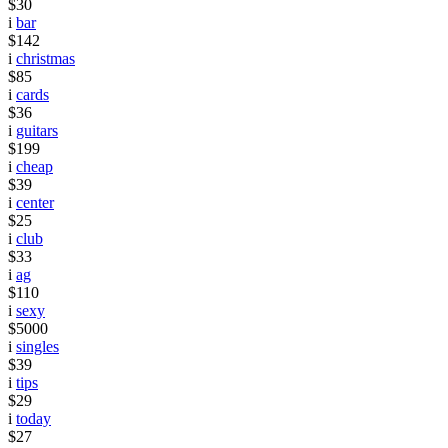
$30
i
bar
$142
i
christmas
$85
i
cards
$36
i
guitars
$199
i
cheap
$39
i
center
$25
i
club
$33
i
ag
$110
i
sexy
$5000
i
singles
$39
i
tips
$29
i
today
$27