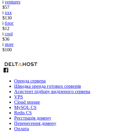
i
ventures
$57
i
xxx
$130
i
блог
$12
i
cool
$36
i
store
$100
Оренда сервера
Швидка оренда готових серверів
Асистент підбору виділеного сервера
VPS
Cloud storage
MySQL CS
Redis CS
Реєстрація домену
Перенесення домену
Оплата