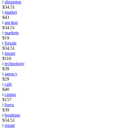
i
shopping
$34.51
i
market
$43
i
auction
$34.51
i
markets
$19
i
forsale
$34.51
i
insure
$110
i
technology
$39
i
agency
$29
i
cafe
$40
i
casino
$157
i
forex
$39
i
boutique
$34.51
i
repair