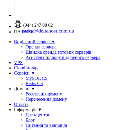
(044) 247 08 62
sales@deltahost.com.ua
UA
EN
RU
Виділений сервер
▼
Оренда сервера
Швидка оренда готових серверів
Асистент підбору виділеного сервера
VPS
Cloud storage
Сервіси
▼
MySQL CS
Redis CS
Домени
▼
Реєстрація домену
Перенесення домену
Оплата
Інформація
▼
Дата-центри
Блог
Питання та відповіді