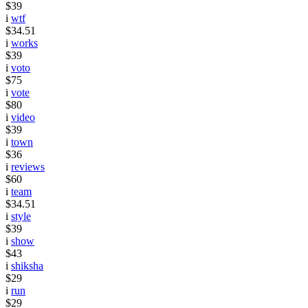
$39
i
wtf
$34.51
i
works
$39
i
voto
$75
i
vote
$80
i
video
$39
i
town
$36
i
reviews
$60
i
team
$34.51
i
style
$39
i
show
$43
i
shiksha
$29
i
run
$29