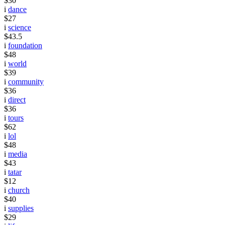
$30
i
dance
$27
i
science
$43.5
i
foundation
$48
i
world
$39
i
community
$36
i
direct
$36
i
tours
$62
i
lol
$48
i
media
$43
i
tatar
$12
i
church
$40
i
supplies
$29