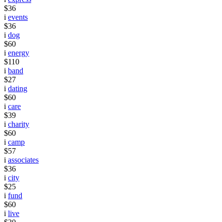
$36
i
events
$36
i
dog
$60
i
energy
$110
i
band
$27
i
dating
$60
i
care
$39
i
charity
$60
i
camp
$57
i
associates
$36
i
city
$25
i
fund
$60
i
live