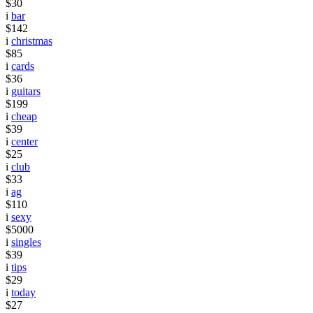
$30
i
bar
$142
i
christmas
$85
i
cards
$36
i
guitars
$199
i
cheap
$39
i
center
$25
i
club
$33
i
ag
$110
i
sexy
$5000
i
singles
$39
i
tips
$29
i
today
$27