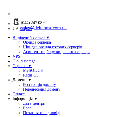
(044) 247 08 62
sales@deltahost.com.ua
UA
EN
RU
Виділений сервер
▼
Оренда сервера
Швидка оренда готових серверів
Асистент підбору виділеного сервера
VPS
Cloud storage
Сервіси
▼
MySQL CS
Redis CS
Домени
▼
Реєстрація домену
Перенесення домену
Оплата
Інформація
▼
Дата-центри
Блог
Питання та відповіді