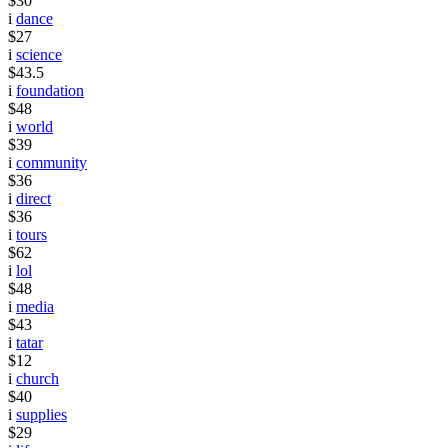
$30
i
dance
$27
i
science
$43.5
i
foundation
$48
i
world
$39
i
community
$36
i
direct
$36
i
tours
$62
i
lol
$48
i
media
$43
i
tatar
$12
i
church
$40
i
supplies
$29