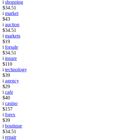
i
shopping
$34.51
i
market
$43
i
auction
$34.51
i
markets
$19
i
forsale
$34.51
i
insure
$110
i
technology
$39
i
agency
$29
i
cafe
$40
i
casino
$157
i
forex
$39
i
boutique
$34.51
i
repair