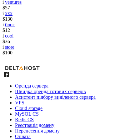
i
ventures
$57
i
xxx
$130
i
блог
$12
i
cool
$36
i
store
$100
Оренда сервера
Швидка оренда готових серверів
Асистент підбору виділеного сервера
VPS
Cloud storage
MySQL CS
Redis CS
Реєстрація домену
Перенесення домену
Оплата