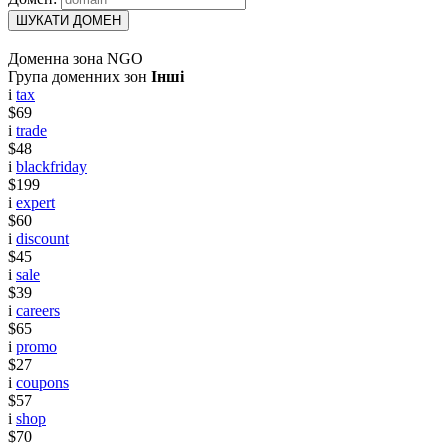
ШУКАТИ ДОМЕН
Доменна зона NGO
Група доменних зон
Інші
i
tax
$69
i
trade
$48
i
blackfriday
$199
i
expert
$60
i
discount
$45
i
sale
$39
i
careers
$65
i
promo
$27
i
coupons
$57
i
shop
$70