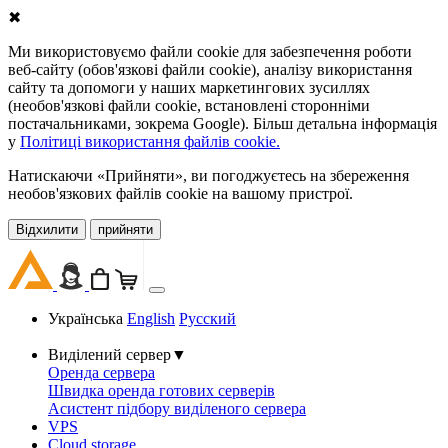
✖
Ми використовуємо файли cookie для забезпечення роботи
веб-сайту (обов'язкові файли cookie), аналізу використання
сайту та допомоги у наших маркетингових зусиллях
(необов'язкові файли cookie, встановлені сторонніми
постачальниками, зокрема Google). Більш детальна інформація
у
Політиці використання файлів cookie.
Натискаючи «Прийняти», ви погоджуєтесь на збереження
необов'язкових файлів cookie на вашому пристрої.
Відхилити
прийняти
Українська
English
Русский
Виділений сервер
▼
Оренда сервера
Швидка оренда готових серверів
Асистент підбору виділеного сервера
VPS
Cloud storage