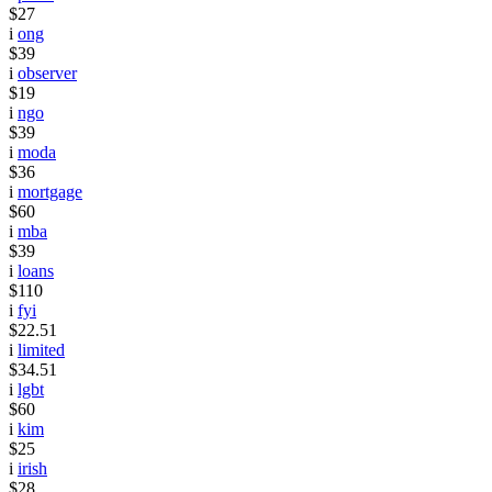
$27
i
ong
$39
i
observer
$19
i
ngo
$39
i
moda
$36
i
mortgage
$60
i
mba
$39
i
loans
$110
i
fyi
$22.51
i
limited
$34.51
i
lgbt
$60
i
kim
$25
i
irish
$28