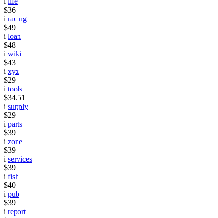
i
life
$36
i
racing
$49
i
loan
$48
i
wiki
$43
i
xyz
$29
i
tools
$34.51
i
supply
$29
i
parts
$39
i
zone
$39
i
services
$39
i
fish
$40
i
pub
$39
i
report