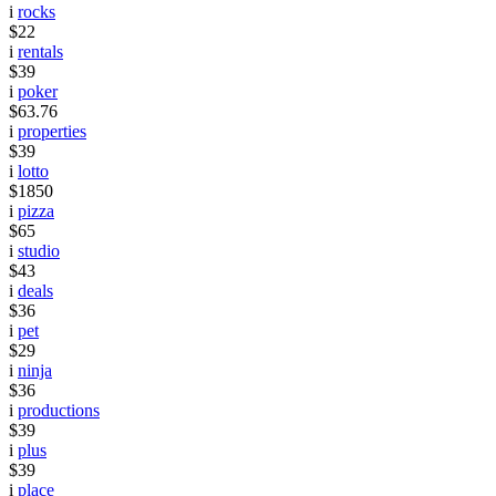
i
rocks
$22
i
rentals
$39
i
poker
$63.76
i
properties
$39
i
lotto
$1850
i
pizza
$65
i
studio
$43
i
deals
$36
i
pet
$29
i
ninja
$36
i
productions
$39
i
plus
$39
i
place