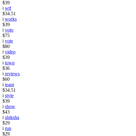
$39
i
wtf
$34.51
i
works
$39
i
voto
$75
i
vote
$80
i
video
$39
i
town
$36
i
reviews
$60
i
team
$34.51
i
style
$39
i
show
$43
i
shiksha
$29
i
run
$29