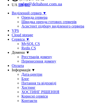
sales@deltahost.com.ua
UA
EN
RU
Виділений сервер
▼
Оренда сервера
Швидка оренда готових серверів
Асистент підбору виділеного сервера
VPS
Cloud storage
Сервіси
▼
MySQL CS
Redis CS
Домени
▼
Реєстрація домену
Перенесення домену
Оплата
Інформація
▼
Дата-центри
Блог
Питання та відповіді
Хостинг
ХОСТИНГ РІШЕННЯ
Корисні сервіси
Контакти