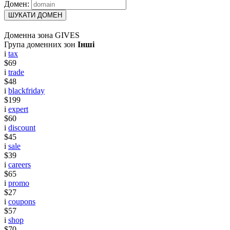
Домен:
ШУКАТИ ДОМЕН
Доменна зона GIVES
Група доменних зон
Інші
i
tax
$69
i
trade
$48
i
blackfriday
$199
i
expert
$60
i
discount
$45
i
sale
$39
i
careers
$65
i
promo
$27
i
coupons
$57
i
shop
$70