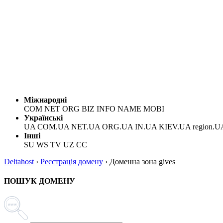
Міжнародні
COM NET ORG BIZ INFO NAME MOBI
Українські
UA COM.UA NET.UA ORG.UA IN.UA KIEV.UA region.U
Інші
SU WS TV UZ CC
Deltahost
›
Реєстрація домену
›
Доменна зона gives
ПОШУК ДОМЕНУ