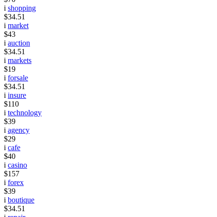
i
shopping
$34.51
i
market
$43
i
auction
$34.51
i
markets
$19
i
forsale
$34.51
i
insure
$110
i
technology
$39
i
agency
$29
i
cafe
$40
i
casino
$157
i
forex
$39
i
boutique
$34.51