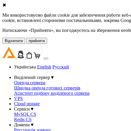
✖
Ми використовуємо файли cookie для забезпечення роботи веб-с
cookie, встановлені сторонніми постачальниками, зокрема Goog
Натискаючи «Прийняти», ви погоджуєтесь на збереження необов
Відхилити
прийняти
Українська
English
Русский
Виділений сервер
▼
Оренда сервера
Швидка оренда готових серверів
Асистент підбору виділеного сервера
VPS
Cloud storage
Сервіси
▼
MySQL CS
Redis CS
Домени
▼
Реєстрація домену