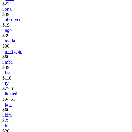
$27
i
ong
$39
i
observer
$19
i
ngo
$39
i
moda
$36
i
mortgage
$60
i
mba
$39
i
loans
$110
i
fyi
$22.51
i
limited
$34.51
i
lgbt
$60
i
kim
$25
i
irish
$28