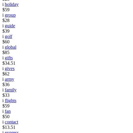
i
holiday
$59
i
group
$28
i
guide
$39
i
golf
$60
i
global
$85
i
gifts
$34.51
i
gives
$62
i
army
$36
i
family
$33
i
flights
$59
i
fan
$50
i
contact
$13.51
i
express