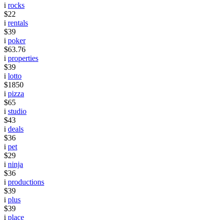
i
rocks
$22
i
rentals
$39
i
poker
$63.76
i
properties
$39
i
lotto
$1850
i
pizza
$65
i
studio
$43
i
deals
$36
i
pet
$29
i
ninja
$36
i
productions
$39
i
plus
$39
i
place