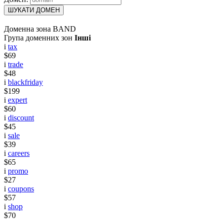
ШУКАТИ ДОМЕН
Доменна зона BAND
Група доменних зон
Інші
i
tax
$69
i
trade
$48
i
blackfriday
$199
i
expert
$60
i
discount
$45
i
sale
$39
i
careers
$65
i
promo
$27
i
coupons
$57
i
shop
$70