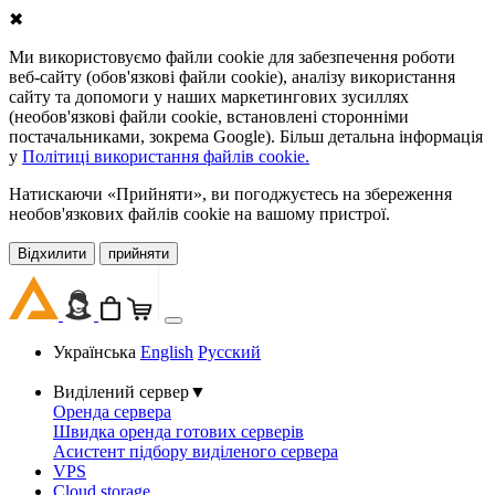
✖
Ми використовуємо файли cookie для забезпечення роботи
веб-сайту (обов'язкові файли cookie), аналізу використання
сайту та допомоги у наших маркетингових зусиллях
(необов'язкові файли cookie, встановлені сторонніми
постачальниками, зокрема Google). Більш детальна інформація
у
Політиці використання файлів cookie.
Натискаючи «Прийняти», ви погоджуєтесь на збереження
необов'язкових файлів cookie на вашому пристрої.
Відхилити
прийняти
Українська
English
Русский
Виділений сервер
▼
Оренда сервера
Швидка оренда готових серверів
Асистент підбору виділеного сервера
VPS
Cloud storage