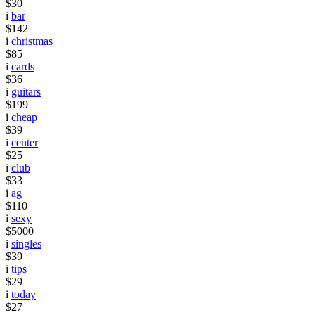
$30
i
bar
$142
i
christmas
$85
i
cards
$36
i
guitars
$199
i
cheap
$39
i
center
$25
i
club
$33
i
ag
$110
i
sexy
$5000
i
singles
$39
i
tips
$29
i
today
$27