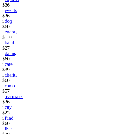
$36
i
events
$36
i
dog
$60
i
energy
$110
i
band
$27
i
dating
$60
i
care
$39
i
charity
$60
i
camp
$57
i
associates
$36
i
city
$25
i
fund
$60
i
live