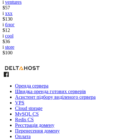
i
ventures
$57
i
xxx
$130
i
блог
$12
i
cool
$36
i
store
$100
Оренда сервера
Швидка оренда готових серверів
Асистент підбору виділеного сервера
VPS
Cloud storage
MySQL CS
Redis CS
Реєстрація домену
Перенесення домену
Оплата