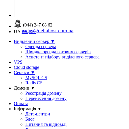
(044) 247 08 62
sales@deltahost.com.ua
UA
EN
RU
Виділений сервер
▼
Оренда сервера
Швидка оренда готових серверів
Асистент підбору виділеного сервера
VPS
Cloud storage
Сервіси
▼
MySQL CS
Redis CS
Домени
▼
Реєстрація домену
Перенесення домену
Оплата
Інформація
▼
Дата-центри
Блог
Питання та відповіді