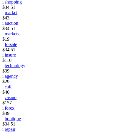
i
shopping
$34.51
i
market
$43
i
auction
$34.51
i
markets
$19
i
forsale
$34.51
i
insure
$110
i
technology
$39
i
agency
$29
i
cafe
$40
i
casino
$157
i
forex
$39
i
boutique
$34.51
i
repair