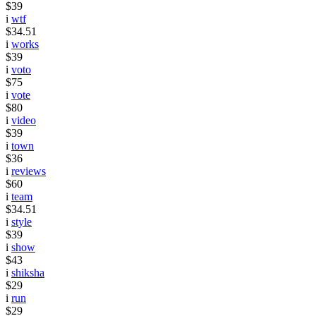
$39
i
wtf
$34.51
i
works
$39
i
voto
$75
i
vote
$80
i
video
$39
i
town
$36
i
reviews
$60
i
team
$34.51
i
style
$39
i
show
$43
i
shiksha
$29
i
run
$29