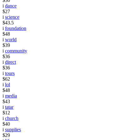
$30
i
dance
$27
i
science
$43.5
i
foundation
$48
i
world
$39
i
community
$36
i
direct
$36
i
tours
$62
i
lol
$48
i
media
$43
i
tatar
$12
i
church
$40
i
supplies
$29