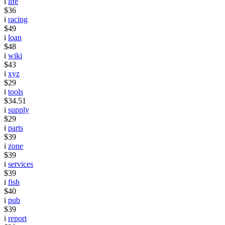
i
life
$36
i
racing
$49
i
loan
$48
i
wiki
$43
i
xyz
$29
i
tools
$34.51
i
supply
$29
i
parts
$39
i
zone
$39
i
services
$39
i
fish
$40
i
pub
$39
i
report