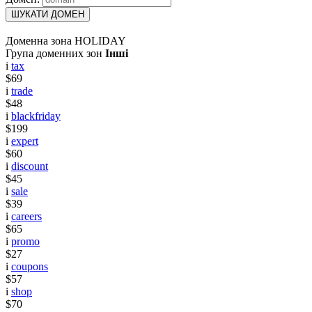
ШУКАТИ ДОМЕН
Доменна зона HOLIDAY
Група доменних зон
Інші
i
tax
$69
i
trade
$48
i
blackfriday
$199
i
expert
$60
i
discount
$45
i
sale
$39
i
careers
$65
i
promo
$27
i
coupons
$57
i
shop
$70