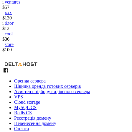
i
ventures
$57
i
xxx
$130
i
блог
$12
i
cool
$36
i
store
$100
Оренда сервера
Швидка оренда готових серверів
Асистент підбору виділеного сервера
VPS
Cloud storage
MySQL CS
Redis CS
Реєстрація домену
Перенесення домену
Оплата