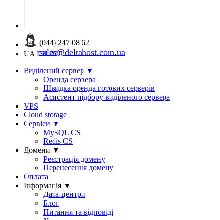
(044) 247 08 62
sales@deltahost.com.ua
UA
EN
RU
Виділений сервер
▼
Оренда сервера
Швидка оренда готових серверів
Асистент підбору виділеного сервера
VPS
Cloud storage
Сервіси
▼
MySQL CS
Redis CS
Домени
▼
Реєстрація домену
Перенесення домену
Оплата
Інформація
▼
Дата-центри
Блог
Питання та відповіді