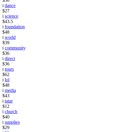
$30
i
dance
$27
i
science
$43.5
i
foundation
$48
i
world
$39
i
community
$36
i
direct
$36
i
tours
$62
i
lol
$48
i
media
$43
i
tatar
$12
i
church
$40
i
supplies
$29