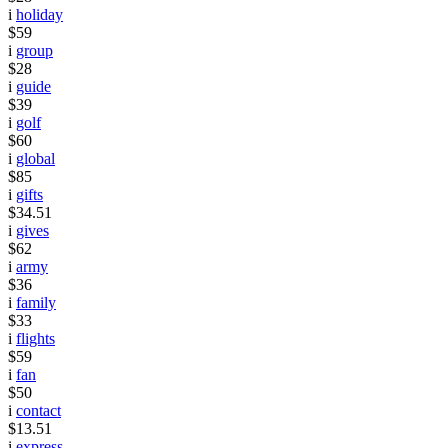
i
holiday
$59
i
group
$28
i
guide
$39
i
golf
$60
i
global
$85
i
gifts
$34.51
i
gives
$62
i
army
$36
i
family
$33
i
flights
$59
i
fan
$50
i
contact
$13.51
i
express