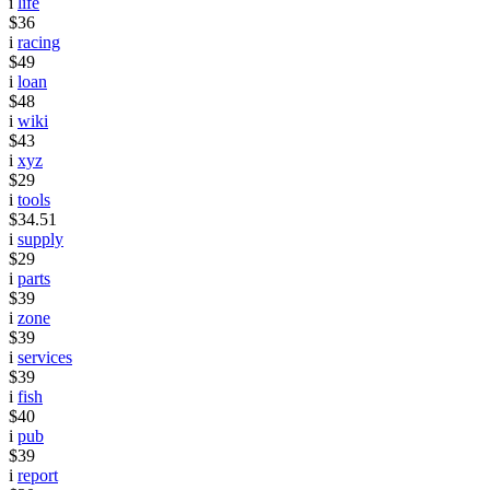
i
life
$36
i
racing
$49
i
loan
$48
i
wiki
$43
i
xyz
$29
i
tools
$34.51
i
supply
$29
i
parts
$39
i
zone
$39
i
services
$39
i
fish
$40
i
pub
$39
i
report