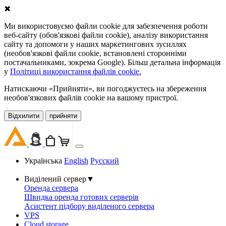
✖
Ми використовуємо файли cookie для забезпечення роботи
веб-сайту (обов'язкові файли cookie), аналізу використання
сайту та допомоги у наших маркетингових зусиллях
(необов'язкові файли cookie, встановлені сторонніми
постачальниками, зокрема Google). Більш детальна інформація
у
Політиці використання файлів cookie.
Натискаючи «Прийняти», ви погоджуєтесь на збереження
необов'язкових файлів cookie на вашому пристрої.
Відхилити
прийняти
Українська
English
Русский
Виділений сервер
▼
Оренда сервера
Швидка оренда готових серверів
Асистент підбору виділеного сервера
VPS
Cloud storage