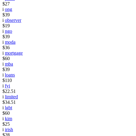
$27
i
ong
$39
i
observer
$19
i
ngo
$39
i
moda
$36
i
mortgage
$60
i
mba
$39
i
loans
$110
i
fyi
$22.51
i
limited
$34.51
i
lgbt
$60
i
kim
$25
i
irish
$28