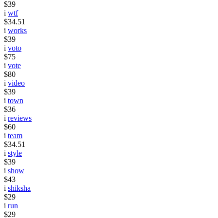
$39
i
wtf
$34.51
i
works
$39
i
voto
$75
i
vote
$80
i
video
$39
i
town
$36
i
reviews
$60
i
team
$34.51
i
style
$39
i
show
$43
i
shiksha
$29
i
run
$29