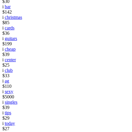
$30
i
bar
$142
i
christmas
$85
i
cards
$36
i
guitars
$199
i
cheap
$39
i
center
$25
i
club
$33
i
ag
$110
i
sexy
$5000
i
singles
$39
i
tips
$29
i
today
$27