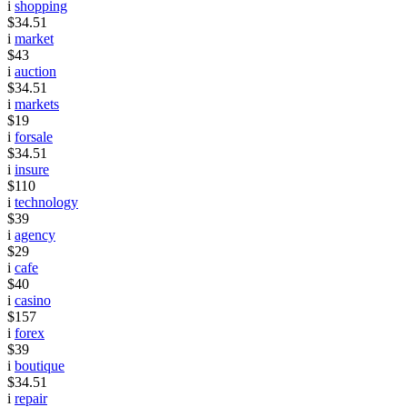
i
shopping
$34.51
i
market
$43
i
auction
$34.51
i
markets
$19
i
forsale
$34.51
i
insure
$110
i
technology
$39
i
agency
$29
i
cafe
$40
i
casino
$157
i
forex
$39
i
boutique
$34.51
i
repair