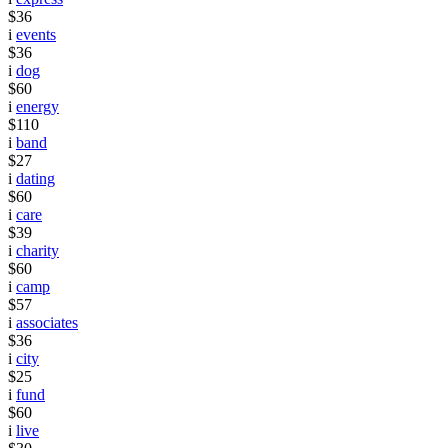
$36
i
events
$36
i
dog
$60
i
energy
$110
i
band
$27
i
dating
$60
i
care
$39
i
charity
$60
i
camp
$57
i
associates
$36
i
city
$25
i
fund
$60
i
live