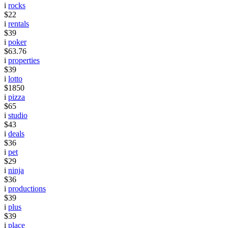
i
rocks
$22
i
rentals
$39
i
poker
$63.76
i
properties
$39
i
lotto
$1850
i
pizza
$65
i
studio
$43
i
deals
$36
i
pet
$29
i
ninja
$36
i
productions
$39
i
plus
$39
i
place