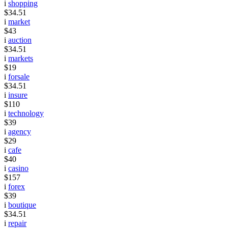
i
shopping
$34.51
i
market
$43
i
auction
$34.51
i
markets
$19
i
forsale
$34.51
i
insure
$110
i
technology
$39
i
agency
$29
i
cafe
$40
i
casino
$157
i
forex
$39
i
boutique
$34.51
i
repair