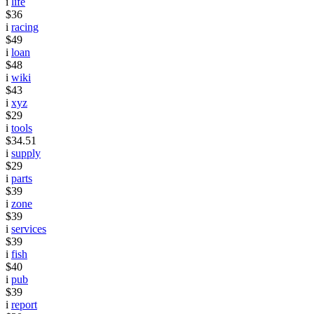
i
life
$36
i
racing
$49
i
loan
$48
i
wiki
$43
i
xyz
$29
i
tools
$34.51
i
supply
$29
i
parts
$39
i
zone
$39
i
services
$39
i
fish
$40
i
pub
$39
i
report