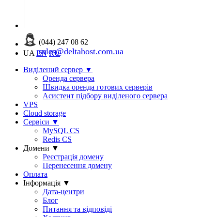
(044) 247 08 62
sales@deltahost.com.ua
UA
EN
RU
Виділений сервер
▼
Оренда сервера
Швидка оренда готових серверів
Асистент підбору виділеного сервера
VPS
Cloud storage
Сервіси
▼
MySQL CS
Redis CS
Домени
▼
Реєстрація домену
Перенесення домену
Оплата
Інформація
▼
Дата-центри
Блог
Питання та відповіді