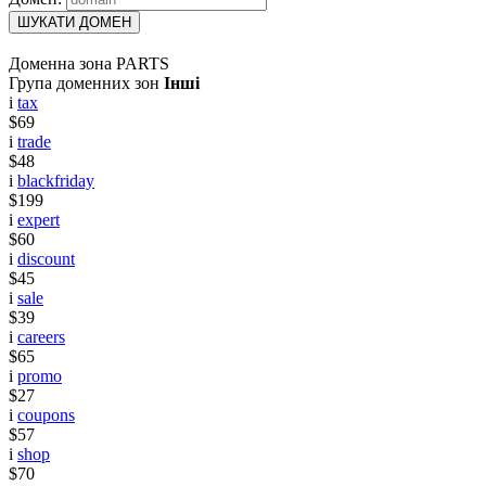
ШУКАТИ ДОМЕН
Доменна зона PARTS
Група доменних зон
Інші
i
tax
$69
i
trade
$48
i
blackfriday
$199
i
expert
$60
i
discount
$45
i
sale
$39
i
careers
$65
i
promo
$27
i
coupons
$57
i
shop
$70