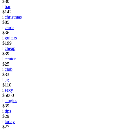
$30
i
bar
$142
i
christmas
$85
i
cards
$36
i
guitars
$199
i
cheap
$39
i
center
$25
i
club
$33
i
ag
$110
i
sexy
$5000
i
singles
$39
i
tips
$29
i
today
$27