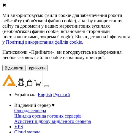
✖
Ми використовуємо файли cookie для забезпечення роботи
веб-сайту (обов'язкові файли cookie), аналізу використання
сайту та допомоги у наших маркетингових зусиллях
(необов'язкові файли cookie, встановлені сторонніми
постачальниками, зокрема Google). Більш детальна інформація
у
Політиці використання файлів cookie.
Натискаючи «Прийняти», ви погоджуєтесь на збереження
необов'язкових файлів cookie на вашому пристрої.
Відхилити
прийняти
Українська
English
Русский
Виділений сервер
▼
Оренда сервера
Швидка оренда готових серверів
Асистент підбору виділеного сервера
VPS
Cloud storage