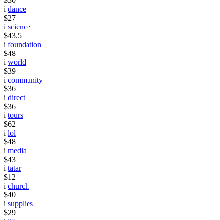
$30
i
dance
$27
i
science
$43.5
i
foundation
$48
i
world
$39
i
community
$36
i
direct
$36
i
tours
$62
i
lol
$48
i
media
$43
i
tatar
$12
i
church
$40
i
supplies
$29