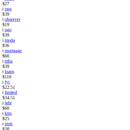
$27
i
ong
$39
i
observer
$19
i
ngo
$39
i
moda
$36
i
mortgage
$60
i
mba
$39
i
loans
$110
i
fyi
$22.51
i
limited
$34.51
i
lgbt
$60
i
kim
$25
i
irish
$28