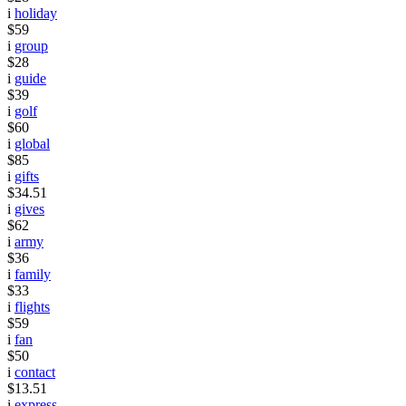
i
holiday
$59
i
group
$28
i
guide
$39
i
golf
$60
i
global
$85
i
gifts
$34.51
i
gives
$62
i
army
$36
i
family
$33
i
flights
$59
i
fan
$50
i
contact
$13.51
i
express