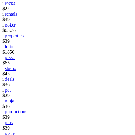
i
rocks
$22
i
rentals
$39
i
poker
$63.76
i
properties
$39
i
lotto
$1850
i
pizza
$65
i
studio
$43
i
deals
$36
i
pet
$29
i
ninja
$36
i
productions
$39
i
plus
$39
i
place