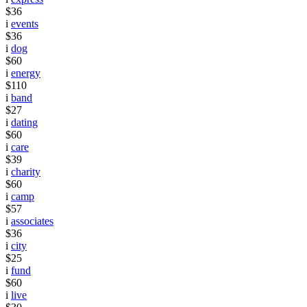
$36
i
events
$36
i
dog
$60
i
energy
$110
i
band
$27
i
dating
$60
i
care
$39
i
charity
$60
i
camp
$57
i
associates
$36
i
city
$25
i
fund
$60
i
live