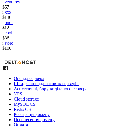
i
ventures
$57
i
xxx
$130
i
блог
$12
i
cool
$36
i
store
$100
Оренда сервера
Швидка оренда готових серверів
Асистент підбору виділеного сервера
VPS
Cloud storage
MySQL CS
Redis CS
Реєстрація домену
Перенесення домену
Оплата