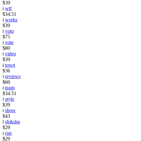
$39
i
wtf
$34.51
i
works
$39
i
voto
$75
i
vote
$80
i
video
$39
i
town
$36
i
reviews
$60
i
team
$34.51
i
style
$39
i
show
$43
i
shiksha
$29
i
run
$29