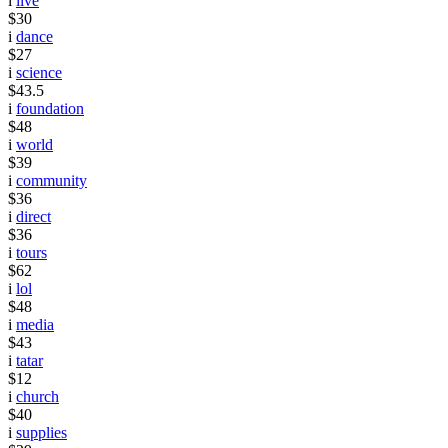
i
live
$30
i
dance
$27
i
science
$43.5
i
foundation
$48
i
world
$39
i
community
$36
i
direct
$36
i
tours
$62
i
lol
$48
i
media
$43
i
tatar
$12
i
church
$40
i
supplies