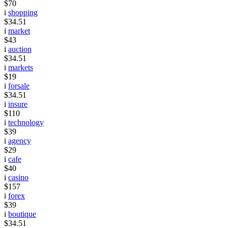
$70
i
shopping
$34.51
i
market
$43
i
auction
$34.51
i
markets
$19
i
forsale
$34.51
i
insure
$110
i
technology
$39
i
agency
$29
i
cafe
$40
i
casino
$157
i
forex
$39
i
boutique
$34.51