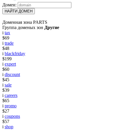
Домен:
НАЙТИ ДОМЕН
Доменная зона PARTS
Группа доменых зон
Другие
i
tax
$69
i
trade
$48
i
blackfriday
$199
i
expert
$60
i
discount
$45
i
sale
$39
i
careers
$65
i
promo
$27
i
coupons
$57
i
shop