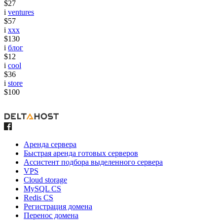
$27
i
ventures
$57
i
xxx
$130
i
блог
$12
i
cool
$36
i
store
$100
Аренда сервера
Быстрая аренда готовых серверов
Ассистент подбора выделенного сервера
VPS
Cloud storage
MySQL CS
Redis CS
Регистрация домена
Перенос домена