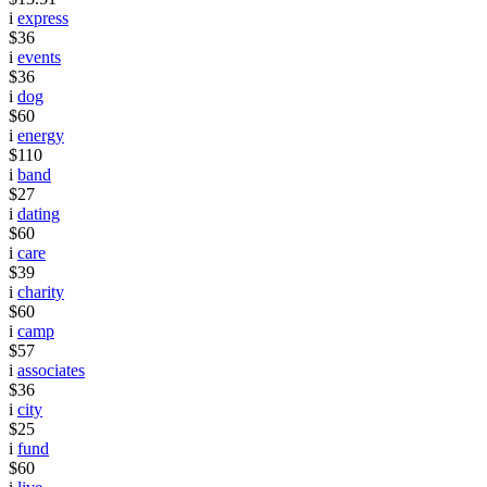
i
express
$36
i
events
$36
i
dog
$60
i
energy
$110
i
band
$27
i
dating
$60
i
care
$39
i
charity
$60
i
camp
$57
i
associates
$36
i
city
$25
i
fund
$60