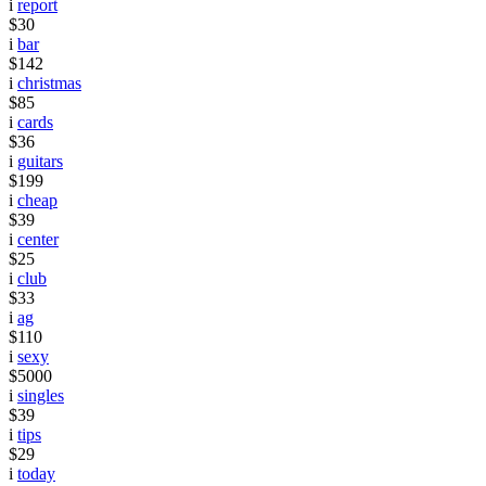
i
report
$30
i
bar
$142
i
christmas
$85
i
cards
$36
i
guitars
$199
i
cheap
$39
i
center
$25
i
club
$33
i
ag
$110
i
sexy
$5000
i
singles
$39
i
tips
$29
i
today