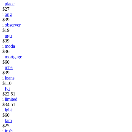
i
place
$27
i
ong
$39
i
observer
$19
i
ngo
$39
i
moda
$36
i
mortgage
$60
i
mba
$39
i
loans
$110
i
fyi
$22.51
i
limited
$34.51
i
lgbt
$60
i
kim
$25
i
irish