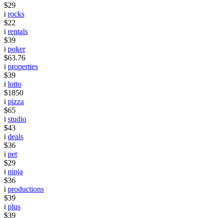
$29
i
rocks
$22
i
rentals
$39
i
poker
$63.76
i
properties
$39
i
lotto
$1850
i
pizza
$65
i
studio
$43
i
deals
$36
i
pet
$29
i
ninja
$36
i
productions
$39
i
plus
$39