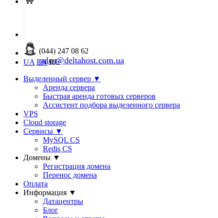
(044) 247 08 62
sales@deltahost.com.ua
UA
EN
RU
Выделенный сервер
▼
Аренда сервера
Быстрая аренда готовых серверов
Ассистент подбора выделенного сервера
VPS
Cloud storage
Сервисы
▼
MySQL CS
Redis CS
Домены
▼
Регистрация домена
Перенос домена
Оплата
Информация
▼
Датацентры
Блог