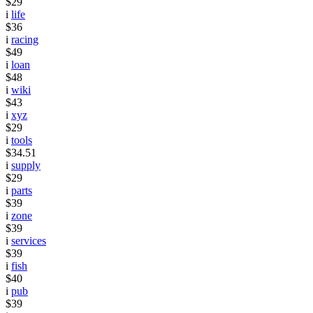
$29
i
life
$36
i
racing
$49
i
loan
$48
i
wiki
$43
i
xyz
$29
i
tools
$34.51
i
supply
$29
i
parts
$39
i
zone
$39
i
services
$39
i
fish
$40
i
pub
$39