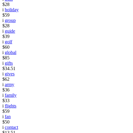
$28
i
holiday
$59
i
group
$28
i
guide
$39
i
golf
$60
i
global
$85
i
gifts
$34.51
i
gives
$62
i
army
$36
i
family
$33
i
flights
$59
i
fan
$50
i
contact
$13.51