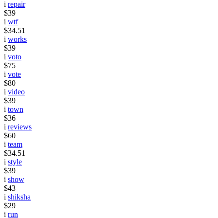
i
repair
$39
i
wtf
$34.51
i
works
$39
i
voto
$75
i
vote
$80
i
video
$39
i
town
$36
i
reviews
$60
i
team
$34.51
i
style
$39
i
show
$43
i
shiksha
$29
i
run