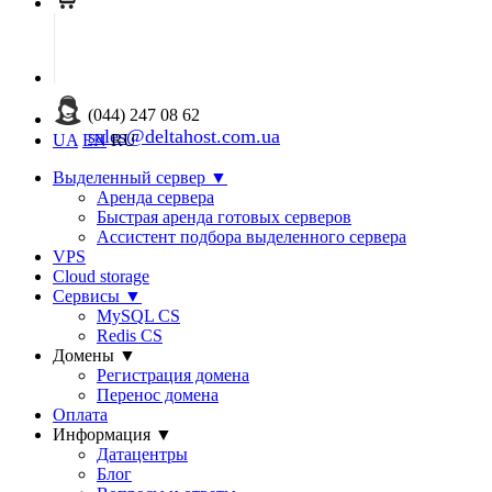
(044) 247 08 62
sales@deltahost.com.ua
UA
EN
RU
Выделенный сервер
▼
Аренда сервера
Быстрая аренда готовых серверов
Ассистент подбора выделенного сервера
VPS
Cloud storage
Сервисы
▼
MySQL CS
Redis CS
Домены
▼
Регистрация домена
Перенос домена
Оплата
Информация
▼
Датацентры
Блог