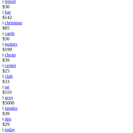
i
report
$30
i
bar
$142
i
christmas
$85
i
cards
$36
i
guitars
$199
i
cheap
$39
i
center
$25
i
club
$33
i
ag
$110
i
sexy
$5000
i
singles
$39
i
tips
$29
i
today