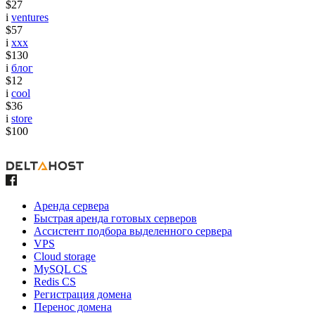
$27
i
ventures
$57
i
xxx
$130
i
блог
$12
i
cool
$36
i
store
$100
Аренда сервера
Быстрая аренда готовых серверов
Ассистент подбора выделенного сервера
VPS
Cloud storage
MySQL CS
Redis CS
Регистрация домена
Перенос домена