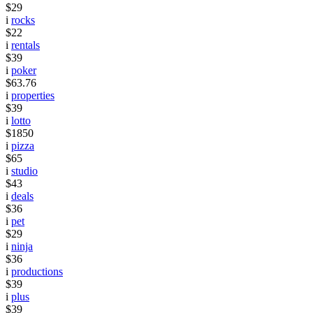
$29
i
rocks
$22
i
rentals
$39
i
poker
$63.76
i
properties
$39
i
lotto
$1850
i
pizza
$65
i
studio
$43
i
deals
$36
i
pet
$29
i
ninja
$36
i
productions
$39
i
plus
$39