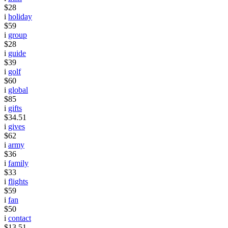
$28
i
holiday
$59
i
group
$28
i
guide
$39
i
golf
$60
i
global
$85
i
gifts
$34.51
i
gives
$62
i
army
$36
i
family
$33
i
flights
$59
i
fan
$50
i
contact
$13.51