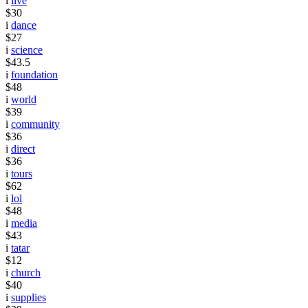
i
live
$30
i
dance
$27
i
science
$43.5
i
foundation
$48
i
world
$39
i
community
$36
i
direct
$36
i
tours
$62
i
lol
$48
i
media
$43
i
tatar
$12
i
church
$40
i
supplies