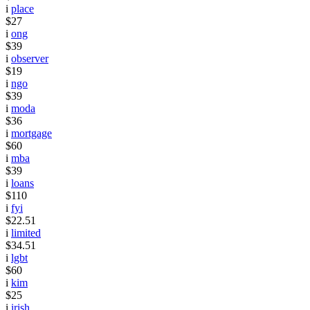
i
place
$27
i
ong
$39
i
observer
$19
i
ngo
$39
i
moda
$36
i
mortgage
$60
i
mba
$39
i
loans
$110
i
fyi
$22.51
i
limited
$34.51
i
lgbt
$60
i
kim
$25
i
irish