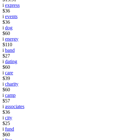
i
express
$36
i
events
$36
i
dog
$60
i
energy
$110
i
band
$27
i
dating
$60
i
care
$39
i
charity
$60
i
camp
$57
i
associates
$36
i
city
$25
i
fund
$60