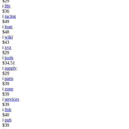
$29
i
life
$36
i
racing
$49
i
loan
$48
i
wiki
$43
i
xyz
$29
i
tools
$34.51
i
supply
$29
i
parts
$39
i
zone
$39
i
services
$39
i
fish
$40
i
pub
$39