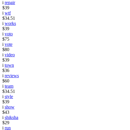
i
repair
$39
i
wtf
$34.51
i
works
$39
i
voto
$75
i
vote
$80
i
video
$39
i
town
$36
i
reviews
$60
i
team
$34.51
i
style
$39
i
show
$43
i
shiksha
$29
i
run