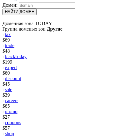
Домен:
НАЙТИ ДОМЕН
Доменная зона TODAY
Группа доменых зон
Другие
i
tax
$69
i
trade
$48
i
blackfriday
$199
i
expert
$60
i
discount
$45
i
sale
$39
i
careers
$65
i
promo
$27
i
coupons
$57
i
shop