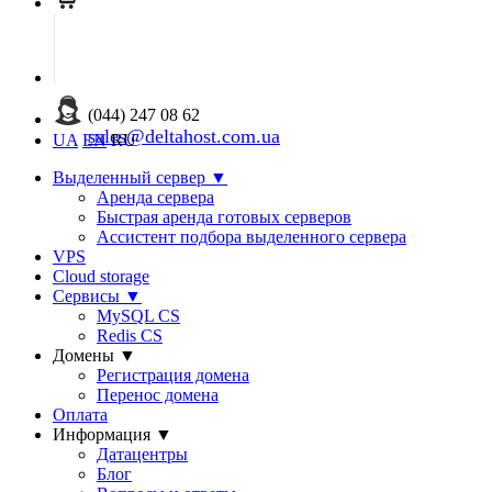
(044) 247 08 62
sales@deltahost.com.ua
UA
EN
RU
Выделенный сервер
▼
Аренда сервера
Быстрая аренда готовых серверов
Ассистент подбора выделенного сервера
VPS
Cloud storage
Сервисы
▼
MySQL CS
Redis CS
Домены
▼
Регистрация домена
Перенос домена
Оплата
Информация
▼
Датацентры
Блог