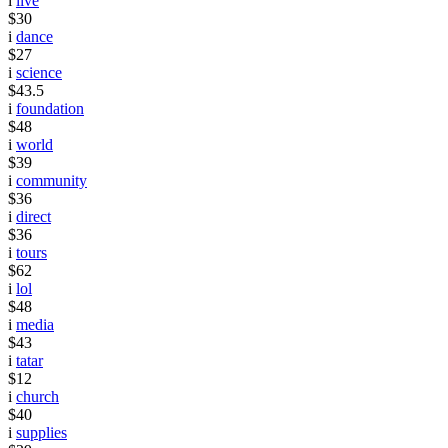
i
live
$30
i
dance
$27
i
science
$43.5
i
foundation
$48
i
world
$39
i
community
$36
i
direct
$36
i
tours
$62
i
lol
$48
i
media
$43
i
tatar
$12
i
church
$40
i
supplies