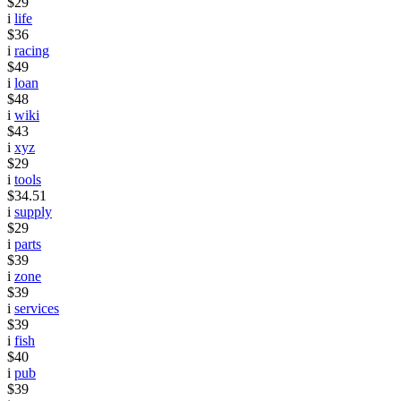
$29
i
life
$36
i
racing
$49
i
loan
$48
i
wiki
$43
i
xyz
$29
i
tools
$34.51
i
supply
$29
i
parts
$39
i
zone
$39
i
services
$39
i
fish
$40
i
pub
$39