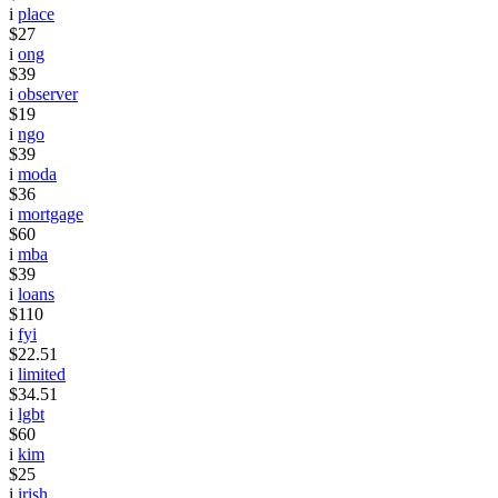
i
place
$27
i
ong
$39
i
observer
$19
i
ngo
$39
i
moda
$36
i
mortgage
$60
i
mba
$39
i
loans
$110
i
fyi
$22.51
i
limited
$34.51
i
lgbt
$60
i
kim
$25
i
irish