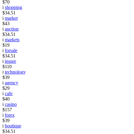
$70
i
shopping
$34.51
i
market
$43
i
auction
$34.51
i
markets
$19
i
forsale
$34.51
i
insure
$110
i
technology
$39
i
agency
$29
i
cafe
$40
i
casino
$157
i
forex
$39
i
boutique
$34.51