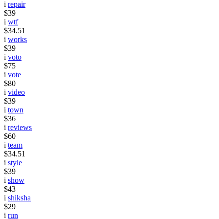
i
repair
$39
i
wtf
$34.51
i
works
$39
i
voto
$75
i
vote
$80
i
video
$39
i
town
$36
i
reviews
$60
i
team
$34.51
i
style
$39
i
show
$43
i
shiksha
$29
i
run