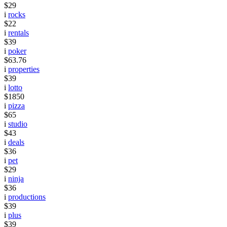
$29
i
rocks
$22
i
rentals
$39
i
poker
$63.76
i
properties
$39
i
lotto
$1850
i
pizza
$65
i
studio
$43
i
deals
$36
i
pet
$29
i
ninja
$36
i
productions
$39
i
plus
$39