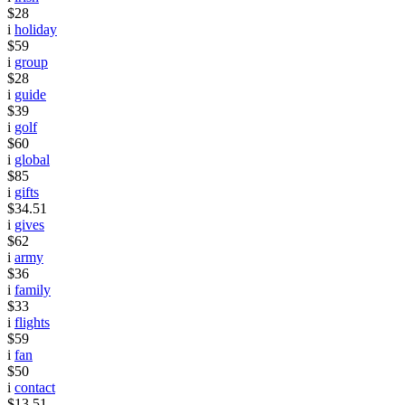
$28
i
holiday
$59
i
group
$28
i
guide
$39
i
golf
$60
i
global
$85
i
gifts
$34.51
i
gives
$62
i
army
$36
i
family
$33
i
flights
$59
i
fan
$50
i
contact
$13.51