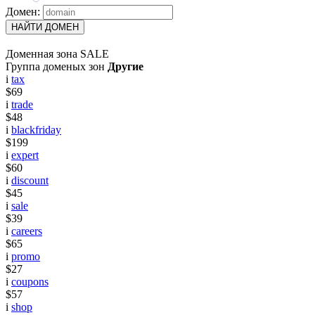
Домен:
НАЙТИ ДОМЕН
Доменная зона SALE
Группа доменых зон
Другие
i
tax
$69
i
trade
$48
i
blackfriday
$199
i
expert
$60
i
discount
$45
i
sale
$39
i
careers
$65
i
promo
$27
i
coupons
$57
i
shop