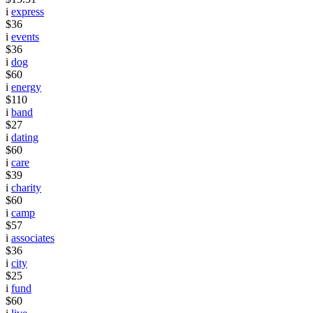
i
express
$36
i
events
$36
i
dog
$60
i
energy
$110
i
band
$27
i
dating
$60
i
care
$39
i
charity
$60
i
camp
$57
i
associates
$36
i
city
$25
i
fund
$60