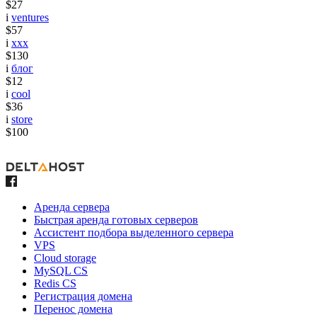
$27
i
ventures
$57
i
xxx
$130
i
блог
$12
i
cool
$36
i
store
$100
Аренда сервера
Быстрая аренда готовых серверов
Ассистент подбора выделенного сервера
VPS
Cloud storage
MySQL CS
Redis CS
Регистрация домена
Перенос домена