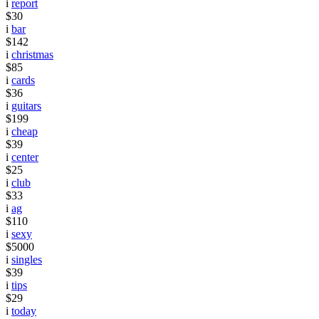
i
report
$30
i
bar
$142
i
christmas
$85
i
cards
$36
i
guitars
$199
i
cheap
$39
i
center
$25
i
club
$33
i
ag
$110
i
sexy
$5000
i
singles
$39
i
tips
$29
i
today