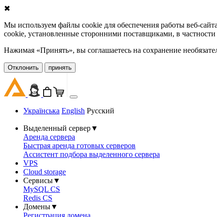
✖
Мы используем файлы cookie для обеспечения работы веб-сайт
cookie, установленные сторонними поставщиками, в частности
Нажимая «Принять», вы соглашаетесь на сохранение необязате
Oтклонить
принять
Українська
English
Русский
Выделенный сервер
▼
Аренда сервера
Быстрая аренда готовых серверов
Ассистент подбора выделенного сервера
VPS
Cloud storage
Сервисы
▼
MySQL CS
Redis CS
Домены
▼
Регистрация домена