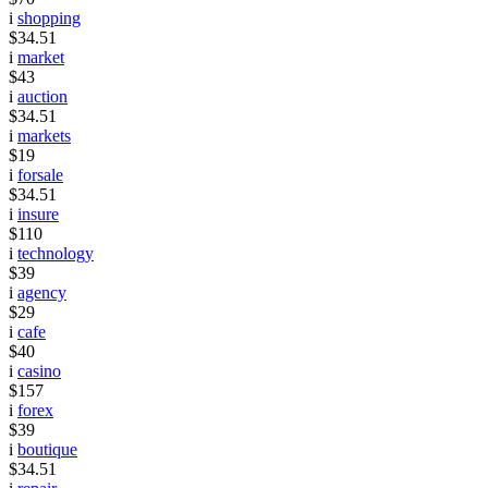
i
shopping
$34.51
i
market
$43
i
auction
$34.51
i
markets
$19
i
forsale
$34.51
i
insure
$110
i
technology
$39
i
agency
$29
i
cafe
$40
i
casino
$157
i
forex
$39
i
boutique
$34.51