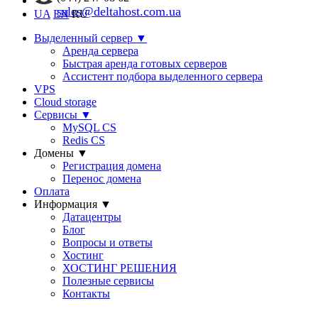
sales@deltahost.com.ua
UA
EN
RU
Выделенный сервер
▼
Аренда сервера
Быстрая аренда готовых серверов
Ассистент подбора выделенного сервера
VPS
Cloud storage
Сервисы
▼
MySQL CS
Redis CS
Домены
▼
Регистрация домена
Перенос домена
Оплата
Информация
▼
Датацентры
Блог
Вопросы и ответы
Хостинг
ХОСТИНГ РЕШЕНИЯ
Полезные сервисы
Контакты