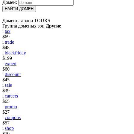
Домен:
НАЙТИ ДОМЕН
Доменная зона TOURS
Группа доменых зон
Другие
i
tax
$69
i
trade
$48
i
blackfriday
$199
i
expert
$60
i
discount
$45
i
sale
$39
i
careers
$65
i
promo
$27
i
coupons
$57
i
shop
$70