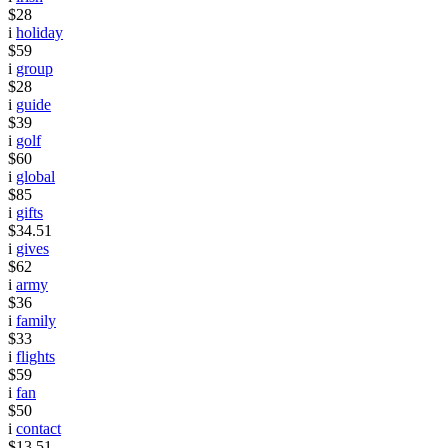
$28
i
holiday
$59
i
group
$28
i
guide
$39
i
golf
$60
i
global
$85
i
gifts
$34.51
i
gives
$62
i
army
$36
i
family
$33
i
flights
$59
i
fan
$50
i
contact
$13.51