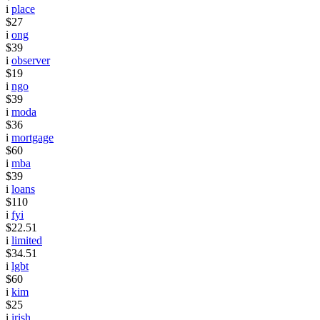
i
place
$27
i
ong
$39
i
observer
$19
i
ngo
$39
i
moda
$36
i
mortgage
$60
i
mba
$39
i
loans
$110
i
fyi
$22.51
i
limited
$34.51
i
lgbt
$60
i
kim
$25
i
irish