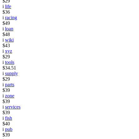
$29
i
life
$36
i
racing
$49
i
loan
$48
i
wiki
$43
i
xyz
$29
i
tools
$34.51
i
supply
$29
i
parts
$39
i
zone
$39
i
services
$39
i
fish
$40
i
pub
$39