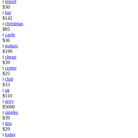
i
report
$30
i
bar
$142
i
christmas
$85
i
cards
$36
i
guitars
$199
i
cheap
$39
i
center
$25
i
club
$33
i
ag
$110
i
sexy
$5000
i
singles
$39
i
tips
$29
i
today