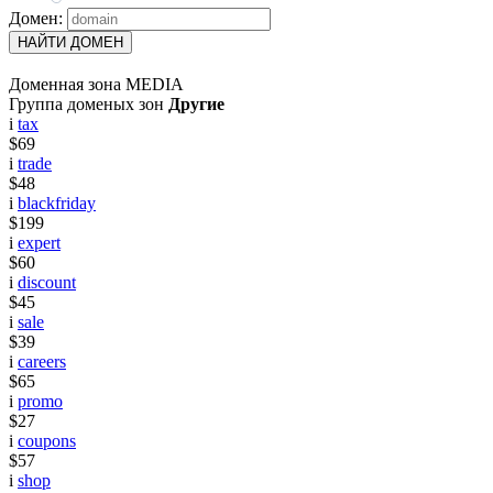
Домен:
НАЙТИ ДОМЕН
Доменная зона MEDIA
Группа доменых зон
Другие
i
tax
$69
i
trade
$48
i
blackfriday
$199
i
expert
$60
i
discount
$45
i
sale
$39
i
careers
$65
i
promo
$27
i
coupons
$57
i
shop