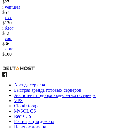
$27
i
ventures
$57
i
xxx
$130
i
блог
$12
i
cool
$36
i
store
$100
Аренда сервера
Быстрая аренда готовых серверов
Ассистент подбора выделенного сервера
VPS
Cloud storage
MySQL CS
Redis CS
Регистрация домена
Перенос домена