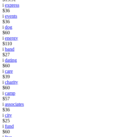
i
express
$36
i
events
$36
i
dog
$60
i
energy
$110
i
band
$27
i
dating
$60
i
care
$39
i
charity
$60
i
camp
$57
i
associates
$36
i
city
$25
i
fund
$60