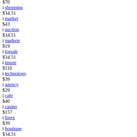
$70
i
shopping
$34.51
i
market
$43
i
auction
$34.51
i
markets
$19
i
forsale
$34.51
i
insure
$110
i
technology
$39
i
agency
$29
i
cafe
$40
i
casino
$157
i
forex
$39
i
boutique
$34.51