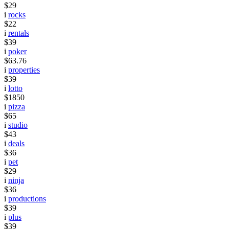
$29
i
rocks
$22
i
rentals
$39
i
poker
$63.76
i
properties
$39
i
lotto
$1850
i
pizza
$65
i
studio
$43
i
deals
$36
i
pet
$29
i
ninja
$36
i
productions
$39
i
plus
$39