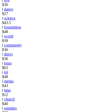
i
live
$30
i
dance
$27
i
science
$43.5
i
foundation
$48
i
world
$39
i
community
$36
i
direct
$36
i
tours
$62
i
lol
$48
i
media
$43
i
tatar
$12
i
church
$40
i
supplies