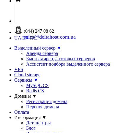
(044) 247 08 62
sales@deltahost.com.ua
UA
EN
RU
Выделенный сервер
▼
Аренда сервера
Быстрая аренда готовых серверов
Ассистент подбора выделенного сервера
VPS
Cloud storage
Сервисы
▼
MySQL CS
Redis CS
Домены
▼
Регистрация домена
Перенос домена
Оплата
Информация
▼
Датацентры
Блог