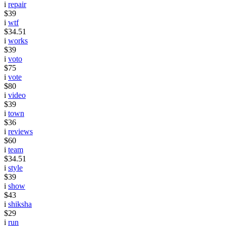
i
repair
$39
i
wtf
$34.51
i
works
$39
i
voto
$75
i
vote
$80
i
video
$39
i
town
$36
i
reviews
$60
i
team
$34.51
i
style
$39
i
show
$43
i
shiksha
$29
i
run