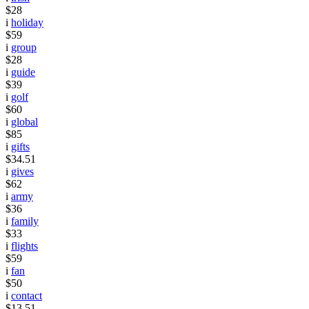
$28
i
holiday
$59
i
group
$28
i
guide
$39
i
golf
$60
i
global
$85
i
gifts
$34.51
i
gives
$62
i
army
$36
i
family
$33
i
flights
$59
i
fan
$50
i
contact
$13.51