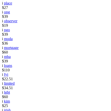
i
place
$27
i
ong
$39
i
observer
$19
i
ngo
$39
i
moda
$36
i
mortgage
$60
i
mba
$39
i
loans
$110
i
fyi
$22.51
i
limited
$34.51
i
lgbt
$60
i
kim
$25
i
irish