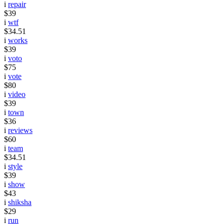
i
repair
$39
i
wtf
$34.51
i
works
$39
i
voto
$75
i
vote
$80
i
video
$39
i
town
$36
i
reviews
$60
i
team
$34.51
i
style
$39
i
show
$43
i
shiksha
$29
i
run