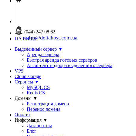
(044) 247 08 62
sales@deltahost.com.ua
UA
EN
RU
Выделенный сервер
▼
Аренда сервера
Быстрая аренда готовых серверов
Ассистент подбора выделенного сервера
VPS
Cloud storage
Сервисы
▼
MySQL CS
Redis CS
Домены
▼
Регистрация домена
Перенос домена
Оплата
Информация
▼
Датацентры
Блог