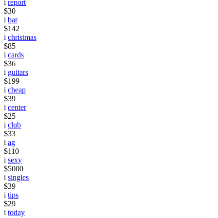
i
report
$30
i
bar
$142
i
christmas
$85
i
cards
$36
i
guitars
$199
i
cheap
$39
i
center
$25
i
club
$33
i
ag
$110
i
sexy
$5000
i
singles
$39
i
tips
$29
i
today