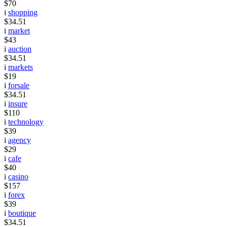
$70
i
shopping
$34.51
i
market
$43
i
auction
$34.51
i
markets
$19
i
forsale
$34.51
i
insure
$110
i
technology
$39
i
agency
$29
i
cafe
$40
i
casino
$157
i
forex
$39
i
boutique
$34.51