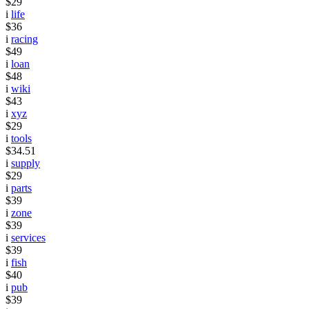
$29
i
life
$36
i
racing
$49
i
loan
$48
i
wiki
$43
i
xyz
$29
i
tools
$34.51
i
supply
$29
i
parts
$39
i
zone
$39
i
services
$39
i
fish
$40
i
pub
$39