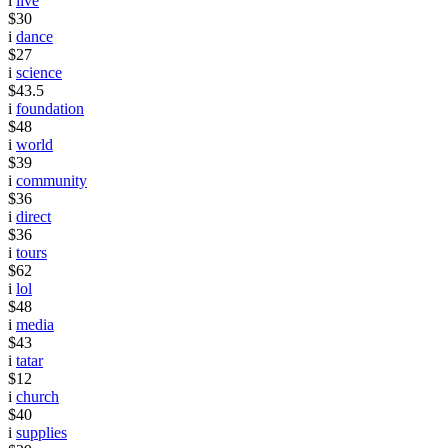
i
live
$30
i
dance
$27
i
science
$43.5
i
foundation
$48
i
world
$39
i
community
$36
i
direct
$36
i
tours
$62
i
lol
$48
i
media
$43
i
tatar
$12
i
church
$40
i
supplies