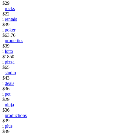
$29
i
rocks
$22
i
rentals
$39
i
poker
$63.76
i
properties
$39
i
lotto
$1850
i
pizza
$65
i
studio
$43
i
deals
$36
i
pet
$29
i
ninja
$36
i
productions
$39
i
plus
$39