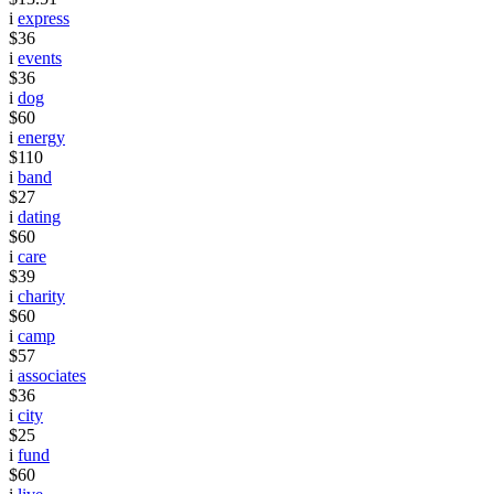
i
express
$36
i
events
$36
i
dog
$60
i
energy
$110
i
band
$27
i
dating
$60
i
care
$39
i
charity
$60
i
camp
$57
i
associates
$36
i
city
$25
i
fund
$60