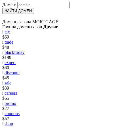
Домен:
НАЙТИ ДОМЕН
Доменная зона MORTGAGE
Группа доменых зон
Другие
i
tax
$69
i
trade
$48
i
blackfriday
$199
i
expert
$60
i
discount
$45
i
sale
$39
i
careers
$65
i
promo
$27
i
coupons
$57
i
shop