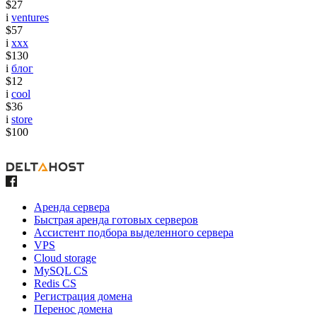
$27
i
ventures
$57
i
xxx
$130
i
блог
$12
i
cool
$36
i
store
$100
Аренда сервера
Быстрая аренда готовых серверов
Ассистент подбора выделенного сервера
VPS
Cloud storage
MySQL CS
Redis CS
Регистрация домена
Перенос домена