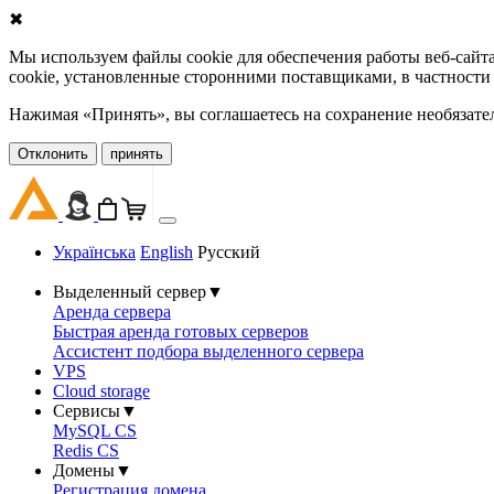
✖
Мы используем файлы cookie для обеспечения работы веб-сайт
cookie, установленные сторонними поставщиками, в частности
Нажимая «Принять», вы соглашаетесь на сохранение необязате
Oтклонить
принять
Українська
English
Русский
Выделенный сервер
▼
Аренда сервера
Быстрая аренда готовых серверов
Ассистент подбора выделенного сервера
VPS
Cloud storage
Сервисы
▼
MySQL CS
Redis CS
Домены
▼
Регистрация домена