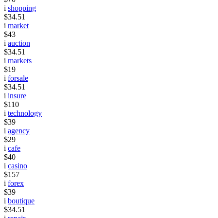
i
shopping
$34.51
i
market
$43
i
auction
$34.51
i
markets
$19
i
forsale
$34.51
i
insure
$110
i
technology
$39
i
agency
$29
i
cafe
$40
i
casino
$157
i
forex
$39
i
boutique
$34.51