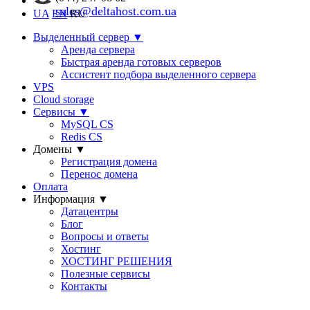
sales@deltahost.com.ua
UA
EN
RU
Выделенный сервер
▼
Аренда сервера
Быстрая аренда готовых серверов
Ассистент подбора выделенного сервера
VPS
Cloud storage
Сервисы
▼
MySQL CS
Redis CS
Домены
▼
Регистрация домена
Перенос домена
Оплата
Информация
▼
Датацентры
Блог
Вопросы и ответы
Хостинг
ХОСТИНГ РЕШЕНИЯ
Полезные сервисы
Контакты