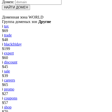
Домен:
НАЙТИ ДОМЕН
Доменная зона WORLD
Группа доменых зон
Другие
i
tax
$69
i
trade
$48
i
blackfriday
$199
i
expert
$60
i
discount
$45
i
sale
$39
i
careers
$65
i
promo
$27
i
coupons
$57
i
shop
$70