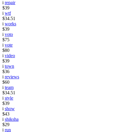
i
repair
$39
i
wtf
$34.51
i
works
$39
i
voto
$75
i
vote
$80
i
video
$39
i
town
$36
i
reviews
$60
i
team
$34.51
i
style
$39
i
show
$43
i
shiksha
$29
i
run