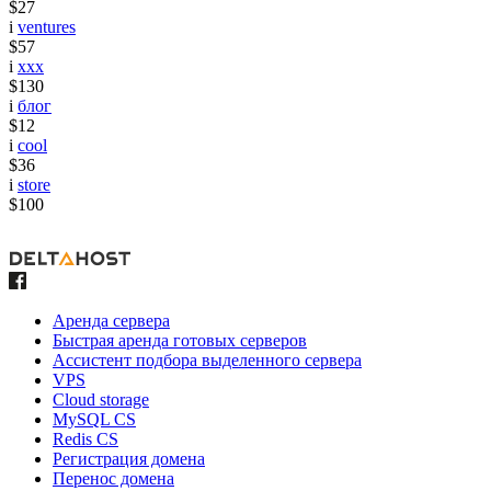
$27
i
ventures
$57
i
xxx
$130
i
блог
$12
i
cool
$36
i
store
$100
Аренда сервера
Быстрая аренда готовых серверов
Ассистент подбора выделенного сервера
VPS
Cloud storage
MySQL CS
Redis CS
Регистрация домена
Перенос домена