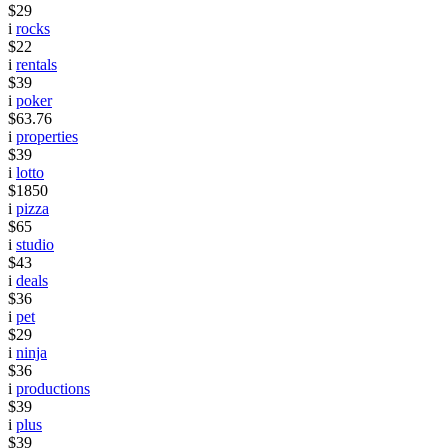
$29
i
rocks
$22
i
rentals
$39
i
poker
$63.76
i
properties
$39
i
lotto
$1850
i
pizza
$65
i
studio
$43
i
deals
$36
i
pet
$29
i
ninja
$36
i
productions
$39
i
plus
$39