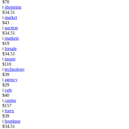
$70
i
shopping
$34.51
i
market
$43
i
auction
$34.51
i
markets
$19
i
forsale
$34.51
i
insure
$110
i
technology
$39
i
agency
$29
i
cafe
$40
i
casino
$157
i
forex
$39
i
boutique
$34.51