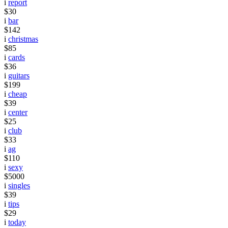
i
report
$30
i
bar
$142
i
christmas
$85
i
cards
$36
i
guitars
$199
i
cheap
$39
i
center
$25
i
club
$33
i
ag
$110
i
sexy
$5000
i
singles
$39
i
tips
$29
i
today