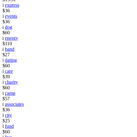
i
express
$36
i
events
$36
i
dog
$60
i
energy
$110
i
band
$27
i
dating
$60
i
care
$39
i
charity
$60
i
camp
$57
i
associates
$36
i
city
$25
i
fund
$60