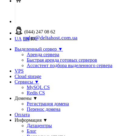
(044) 247 08 62
sales@deltahost.com.ua
UA
EN
RU
Выделенный сервер
▼
Аренда сервера
Быстрая аренда готовых серверов
Ассистент подбора выделенного сервера
VPS
Cloud storage
Сервисы
▼
MySQL CS
Redis CS
Домены
▼
Регистрация домена
Перенос домена
Оплата
Информация
▼
Датацентры
Блог