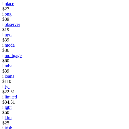
i
place
$27
i
ong
$39
i
observer
$19
i
ngo
$39
i
moda
$36
i
mortgage
$60
i
mba
$39
i
loans
$110
i
fyi
$22.51
i
limited
$34.51
i
lgbt
$60
i
kim
$25
i
irish