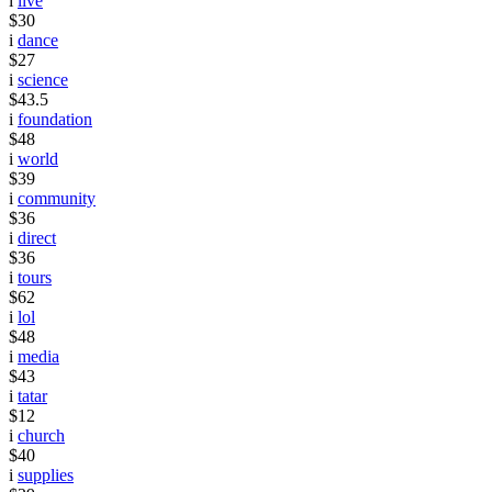
i
live
$30
i
dance
$27
i
science
$43.5
i
foundation
$48
i
world
$39
i
community
$36
i
direct
$36
i
tours
$62
i
lol
$48
i
media
$43
i
tatar
$12
i
church
$40
i
supplies