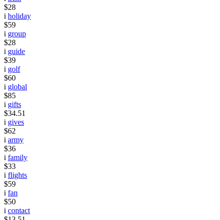
$28
i
holiday
$59
i
group
$28
i
guide
$39
i
golf
$60
i
global
$85
i
gifts
$34.51
i
gives
$62
i
army
$36
i
family
$33
i
flights
$59
i
fan
$50
i
contact
$13.51