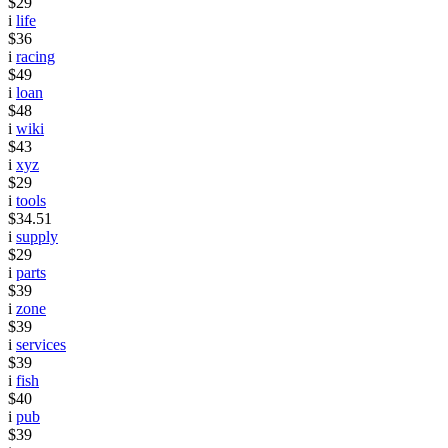
$29
i
life
$36
i
racing
$49
i
loan
$48
i
wiki
$43
i
xyz
$29
i
tools
$34.51
i
supply
$29
i
parts
$39
i
zone
$39
i
services
$39
i
fish
$40
i
pub
$39