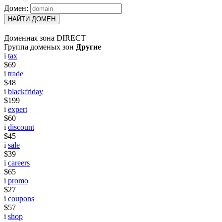
Домен:
НАЙТИ ДОМЕН
Доменная зона DIRECT
Группа доменых зон
Другие
i
tax
$69
i
trade
$48
i
blackfriday
$199
i
expert
$60
i
discount
$45
i
sale
$39
i
careers
$65
i
promo
$27
i
coupons
$57
i
shop