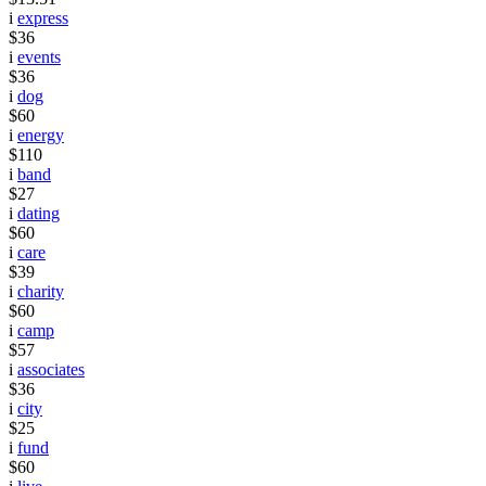
i
express
$36
i
events
$36
i
dog
$60
i
energy
$110
i
band
$27
i
dating
$60
i
care
$39
i
charity
$60
i
camp
$57
i
associates
$36
i
city
$25
i
fund
$60