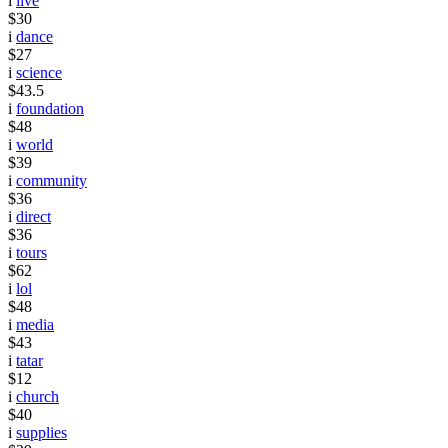
i
live
$30
i
dance
$27
i
science
$43.5
i
foundation
$48
i
world
$39
i
community
$36
i
direct
$36
i
tours
$62
i
lol
$48
i
media
$43
i
tatar
$12
i
church
$40
i
supplies