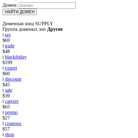
Домен:
НАЙТИ ДОМЕН
Доменная зона SUPPLY
Группа доменых зон
Другие
i
tax
$69
i
trade
$48
i
blackfriday
$199
i
expert
$60
i
discount
$45
i
sale
$39
i
careers
$65
i
promo
$27
i
coupons
$57
i
shop