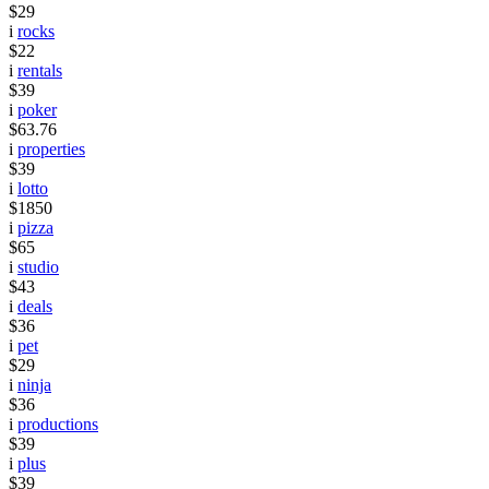
$29
i
rocks
$22
i
rentals
$39
i
poker
$63.76
i
properties
$39
i
lotto
$1850
i
pizza
$65
i
studio
$43
i
deals
$36
i
pet
$29
i
ninja
$36
i
productions
$39
i
plus
$39