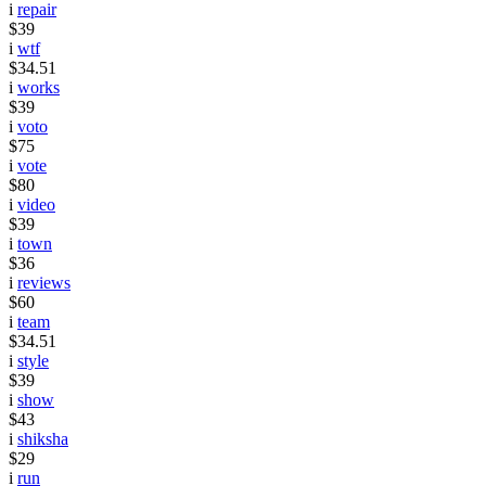
i
repair
$39
i
wtf
$34.51
i
works
$39
i
voto
$75
i
vote
$80
i
video
$39
i
town
$36
i
reviews
$60
i
team
$34.51
i
style
$39
i
show
$43
i
shiksha
$29
i
run