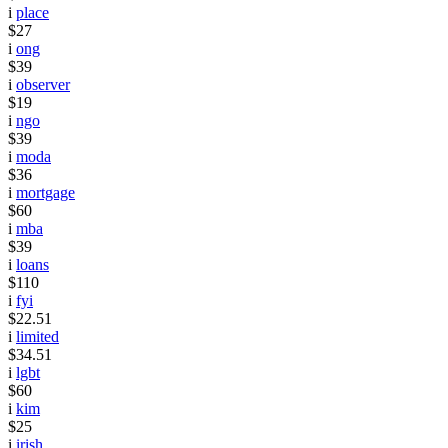
i
place
$27
i
ong
$39
i
observer
$19
i
ngo
$39
i
moda
$36
i
mortgage
$60
i
mba
$39
i
loans
$110
i
fyi
$22.51
i
limited
$34.51
i
lgbt
$60
i
kim
$25
i
irish