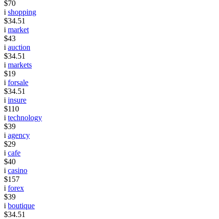
$70
i
shopping
$34.51
i
market
$43
i
auction
$34.51
i
markets
$19
i
forsale
$34.51
i
insure
$110
i
technology
$39
i
agency
$29
i
cafe
$40
i
casino
$157
i
forex
$39
i
boutique
$34.51