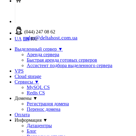
(044) 247 08 62
sales@deltahost.com.ua
UA
EN
RU
Выделенный сервер
▼
Аренда сервера
Быстрая аренда готовых серверов
Ассистент подбора выделенного сервера
VPS
Cloud storage
Сервисы
▼
MySQL CS
Redis CS
Домены
▼
Регистрация домена
Перенос домена
Оплата
Информация
▼
Датацентры
Блог