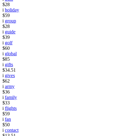
$28
i
holiday
$59
i
group
$28
i
guide
$39
i
golf
$60
i
global
$85
i
gifts
$34.51
i
gives
$62
i
army
$36
i
family
$33
i
flights
$59
i
fan
$50
i
contact
$13.51