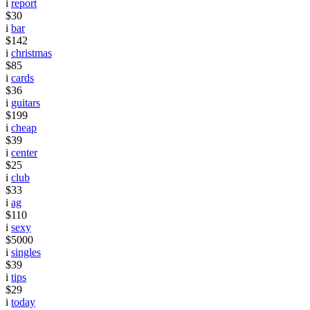
i
report
$30
i
bar
$142
i
christmas
$85
i
cards
$36
i
guitars
$199
i
cheap
$39
i
center
$25
i
club
$33
i
ag
$110
i
sexy
$5000
i
singles
$39
i
tips
$29
i
today