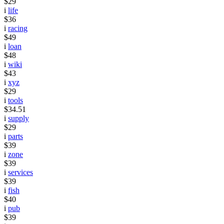
$29
i
life
$36
i
racing
$49
i
loan
$48
i
wiki
$43
i
xyz
$29
i
tools
$34.51
i
supply
$29
i
parts
$39
i
zone
$39
i
services
$39
i
fish
$40
i
pub
$39