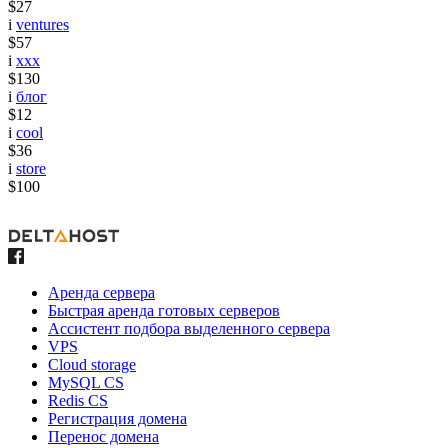
$27
i
ventures
$57
i
xxx
$130
i
блог
$12
i
cool
$36
i
store
$100
Аренда сервера
Быстрая аренда готовых серверов
Ассистент подбора выделенного сервера
VPS
Cloud storage
MySQL CS
Redis CS
Регистрация домена
Перенос домена