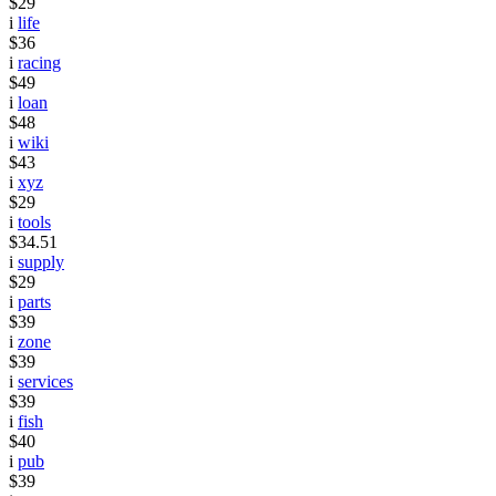
$29
i
life
$36
i
racing
$49
i
loan
$48
i
wiki
$43
i
xyz
$29
i
tools
$34.51
i
supply
$29
i
parts
$39
i
zone
$39
i
services
$39
i
fish
$40
i
pub
$39