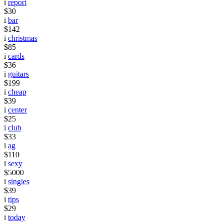
i
report
$30
i
bar
$142
i
christmas
$85
i
cards
$36
i
guitars
$199
i
cheap
$39
i
center
$25
i
club
$33
i
ag
$110
i
sexy
$5000
i
singles
$39
i
tips
$29
i
today