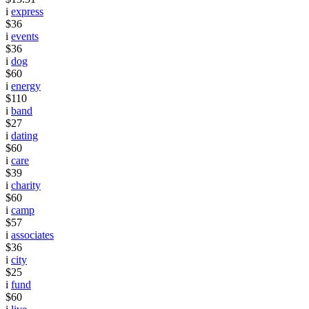
i
express
$36
i
events
$36
i
dog
$60
i
energy
$110
i
band
$27
i
dating
$60
i
care
$39
i
charity
$60
i
camp
$57
i
associates
$36
i
city
$25
i
fund
$60