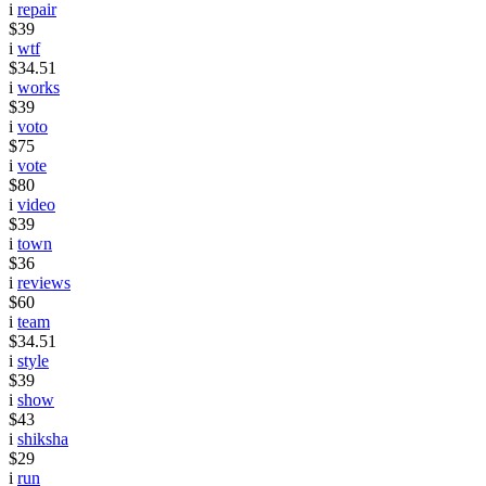
i
repair
$39
i
wtf
$34.51
i
works
$39
i
voto
$75
i
vote
$80
i
video
$39
i
town
$36
i
reviews
$60
i
team
$34.51
i
style
$39
i
show
$43
i
shiksha
$29
i
run