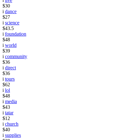
i
live
$30
i
dance
$27
i
science
$43.5
i
foundation
$48
i
world
$39
i
community
$36
i
direct
$36
i
tours
$62
i
lol
$48
i
media
$43
i
tatar
$12
i
church
$40
i
supplies