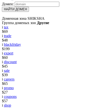
Домен:
НАЙТИ ДОМЕН
Доменная зона SHIKSHA
Группа доменых зон
Другие
i
tax
$69
i
trade
$48
i
blackfriday
$199
i
expert
$60
i
discount
$45
i
sale
$39
i
careers
$65
i
promo
$27
i
coupons
$57
i
shop