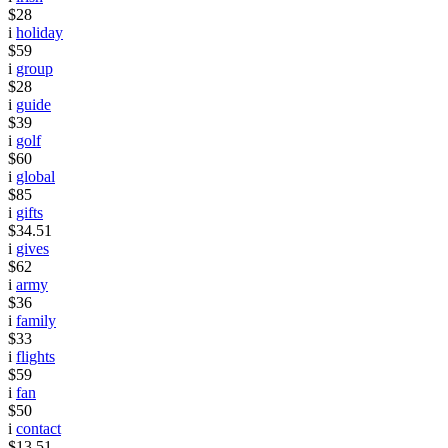
$28
i
holiday
$59
i
group
$28
i
guide
$39
i
golf
$60
i
global
$85
i
gifts
$34.51
i
gives
$62
i
army
$36
i
family
$33
i
flights
$59
i
fan
$50
i
contact
$13.51