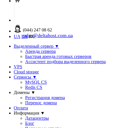
(044) 247 08 62
sales@deltahost.com.ua
UA
EN
RU
Выделенный сервер
▼
Аренда сервера
Быстрая аренда готовых серверов
Ассистент подбора выделенного сервера
VPS
Cloud storage
Сервисы
▼
MySQL CS
Redis CS
Домены
▼
Регистрация домена
Перенос домена
Оплата
Информация
▼
Датацентры
Блог