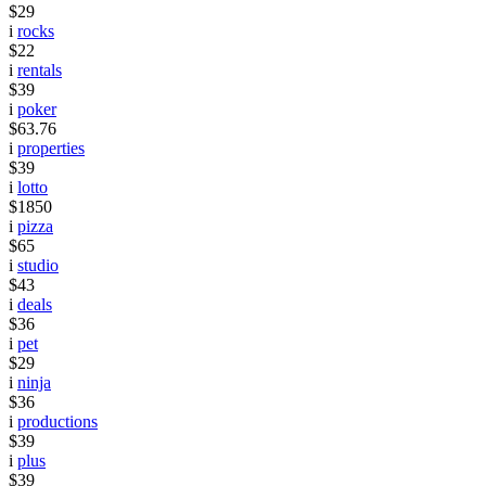
$29
i
rocks
$22
i
rentals
$39
i
poker
$63.76
i
properties
$39
i
lotto
$1850
i
pizza
$65
i
studio
$43
i
deals
$36
i
pet
$29
i
ninja
$36
i
productions
$39
i
plus
$39