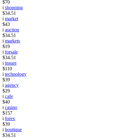
$70
i
shopping
$34.51
i
market
$43
i
auction
$34.51
i
markets
$19
i
forsale
$34.51
i
insure
$110
i
technology
$39
i
agency
$29
i
cafe
$40
i
casino
$157
i
forex
$39
i
boutique
$34.51