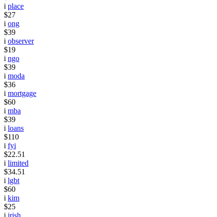
i
place
$27
i
ong
$39
i
observer
$19
i
ngo
$39
i
moda
$36
i
mortgage
$60
i
mba
$39
i
loans
$110
i
fyi
$22.51
i
limited
$34.51
i
lgbt
$60
i
kim
$25
i
irish