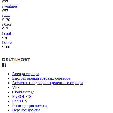
$27
i
ventures
$57
i
xxx
$130
i
блог
$12
i
cool
$36
i
store
$100
Аренда сервера
Быстрая аренда готовых серверов
Ассистент подбора выделенного сервера
VPS
Cloud storage
MySQL CS
Redis CS
Регистрация домена
Перенос домена