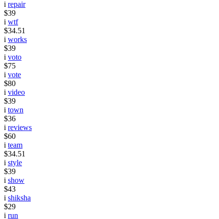
i
repair
$39
i
wtf
$34.51
i
works
$39
i
voto
$75
i
vote
$80
i
video
$39
i
town
$36
i
reviews
$60
i
team
$34.51
i
style
$39
i
show
$43
i
shiksha
$29
i
run