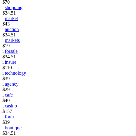
$70
i
shopping
$34.51
i
market
$43
i
auction
$34.51
i
markets
$19
i
forsale
$34.51
i
insure
$110
i
technology
$39
i
agency
$29
i
cafe
$40
i
casino
$157
i
forex
$39
i
boutique
$34.51