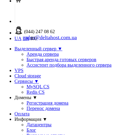
(044) 247 08 62
sales@deltahost.com.ua
UA
EN
RU
Выделенный сервер
▼
Аренда сервера
Быстрая аренда готовых серверов
Ассистент подбора выделенного сервера
VPS
Cloud storage
Сервисы
▼
MySQL CS
Redis CS
Домены
▼
Регистрация домена
Перенос домена
Оплата
Информация
▼
Датацентры
Блог