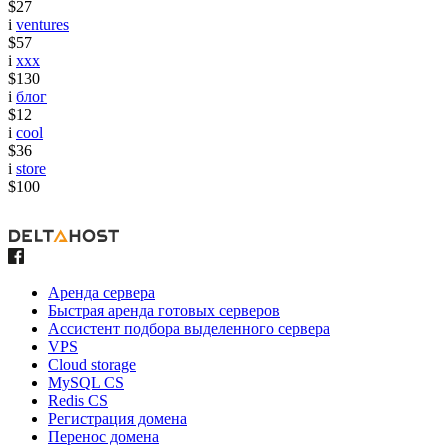
$27
i
ventures
$57
i
xxx
$130
i
блог
$12
i
cool
$36
i
store
$100
Аренда сервера
Быстрая аренда готовых серверов
Ассистент подбора выделенного сервера
VPS
Cloud storage
MySQL CS
Redis CS
Регистрация домена
Перенос домена