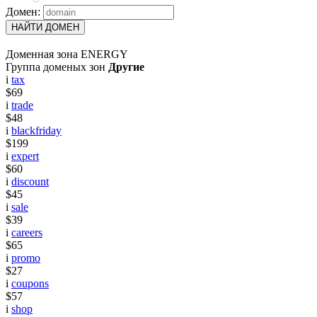
Домен:
НАЙТИ ДОМЕН
Доменная зона ENERGY
Группа доменых зон
Другие
i
tax
$69
i
trade
$48
i
blackfriday
$199
i
expert
$60
i
discount
$45
i
sale
$39
i
careers
$65
i
promo
$27
i
coupons
$57
i
shop