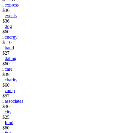
i
express
$36
i
events
$36
i
dog
$60
i
energy
$110
i
band
$27
i
dating
$60
i
care
$39
i
charity
$60
i
camp
$57
i
associates
$36
i
city
$25
i
fund
$60