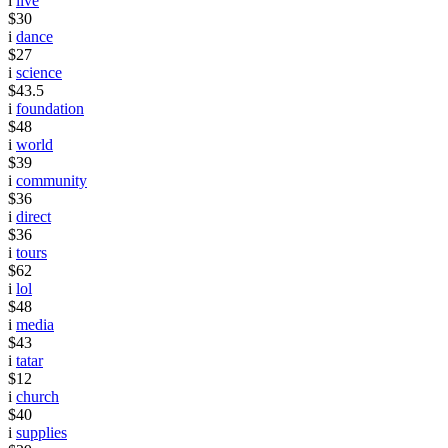
i
live
$30
i
dance
$27
i
science
$43.5
i
foundation
$48
i
world
$39
i
community
$36
i
direct
$36
i
tours
$62
i
lol
$48
i
media
$43
i
tatar
$12
i
church
$40
i
supplies