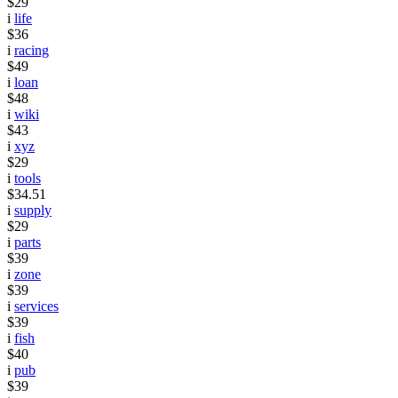
$29
i
life
$36
i
racing
$49
i
loan
$48
i
wiki
$43
i
xyz
$29
i
tools
$34.51
i
supply
$29
i
parts
$39
i
zone
$39
i
services
$39
i
fish
$40
i
pub
$39