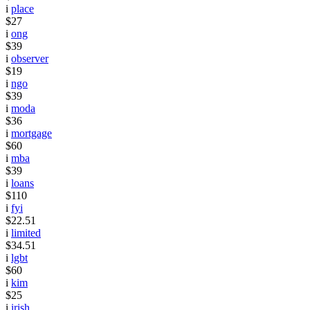
i
place
$27
i
ong
$39
i
observer
$19
i
ngo
$39
i
moda
$36
i
mortgage
$60
i
mba
$39
i
loans
$110
i
fyi
$22.51
i
limited
$34.51
i
lgbt
$60
i
kim
$25
i
irish