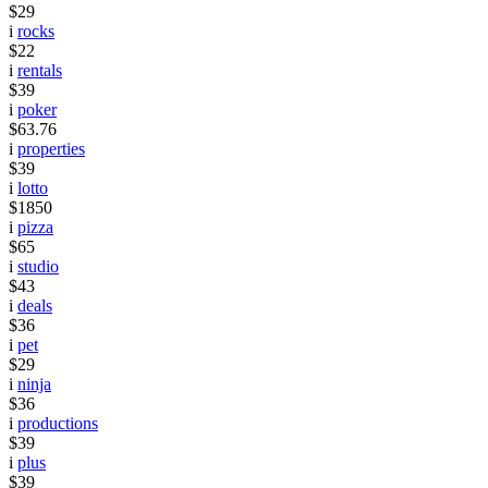
$29
i
rocks
$22
i
rentals
$39
i
poker
$63.76
i
properties
$39
i
lotto
$1850
i
pizza
$65
i
studio
$43
i
deals
$36
i
pet
$29
i
ninja
$36
i
productions
$39
i
plus
$39