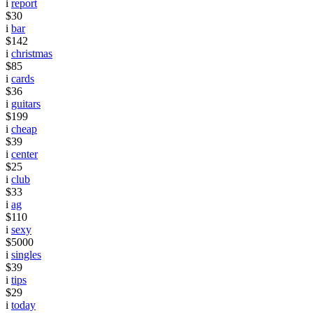
i
report
$30
i
bar
$142
i
christmas
$85
i
cards
$36
i
guitars
$199
i
cheap
$39
i
center
$25
i
club
$33
i
ag
$110
i
sexy
$5000
i
singles
$39
i
tips
$29
i
today