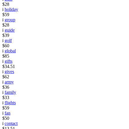
$28
i
holiday
$59
i
group
$28
i
guide
$39
i
golf
$60
i
global
$85
i
gifts
$34.51
i
gives
$62
i
army
$36
i
family
$33
i
flights
$59
i
fan
$50
i
contact
$13.51