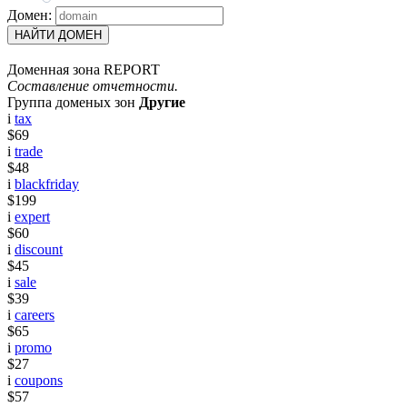
Домен:
НАЙТИ ДОМЕН
Доменная зона REPORT
Составление отчетности.
Группа доменых зон
Другие
i
tax
$69
i
trade
$48
i
blackfriday
$199
i
expert
$60
i
discount
$45
i
sale
$39
i
careers
$65
i
promo
$27
i
coupons
$57