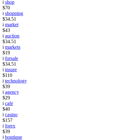
i
shop
$70
i
shopping
$34.51
i
market
$43
i
auction
$34.51
i
markets
$19
i
forsale
$34.51
i
insure
$110
i
technology
$39
i
agency
$29
i
cafe
$40
i
casino
$157
i
forex
$39
i
boutique