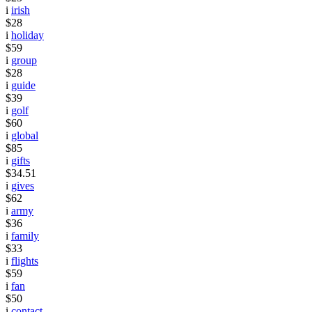
i
irish
$28
i
holiday
$59
i
group
$28
i
guide
$39
i
golf
$60
i
global
$85
i
gifts
$34.51
i
gives
$62
i
army
$36
i
family
$33
i
flights
$59
i
fan
$50
i
contact