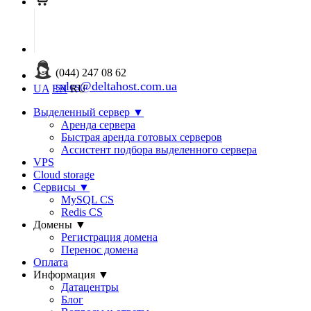
(044) 247 08 62
sales@deltahost.com.ua
UA
EN
RU
Выделенный сервер
▼
Аренда сервера
Быстрая аренда готовых серверов
Ассистент подбора выделенного сервера
VPS
Cloud storage
Сервисы
▼
MySQL CS
Redis CS
Домены
▼
Регистрация домена
Перенос домена
Оплата
Информация
▼
Датацентры
Блог