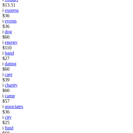
$13.51
i
express
$36
i
events
$36
i
dog
$60
i
energy
$110
i
band
$27
i
dating
$60
i
care
$39
i
charity
$60
i
camp
$57
i
associates
$36
i
city
$25
i
fund