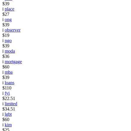
$39
i
place
$27
i
ong
$39
i
observer
$19
i
ngo
$39
i
moda
$36
i
mortgage
$60
i
mba
$39
i
loans
$110
i
fyi
$22.51
i
limited
$34.51
i
lgbt
$60
i
kim
$25