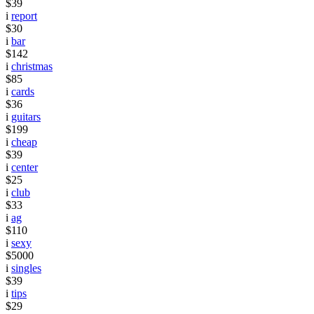
$39
i
report
$30
i
bar
$142
i
christmas
$85
i
cards
$36
i
guitars
$199
i
cheap
$39
i
center
$25
i
club
$33
i
ag
$110
i
sexy
$5000
i
singles
$39
i
tips
$29