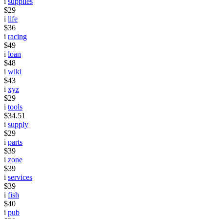
i
supplies
$29
i
life
$36
i
racing
$49
i
loan
$48
i
wiki
$43
i
xyz
$29
i
tools
$34.51
i
supply
$29
i
parts
$39
i
zone
$39
i
services
$39
i
fish
$40
i
pub