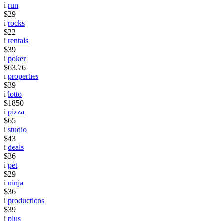
i
run
$29
i
rocks
$22
i
rentals
$39
i
poker
$63.76
i
properties
$39
i
lotto
$1850
i
pizza
$65
i
studio
$43
i
deals
$36
i
pet
$29
i
ninja
$36
i
productions
$39
i
plus