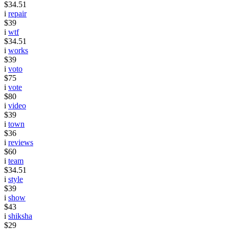
$34.51
i
repair
$39
i
wtf
$34.51
i
works
$39
i
voto
$75
i
vote
$80
i
video
$39
i
town
$36
i
reviews
$60
i
team
$34.51
i
style
$39
i
show
$43
i
shiksha
$29