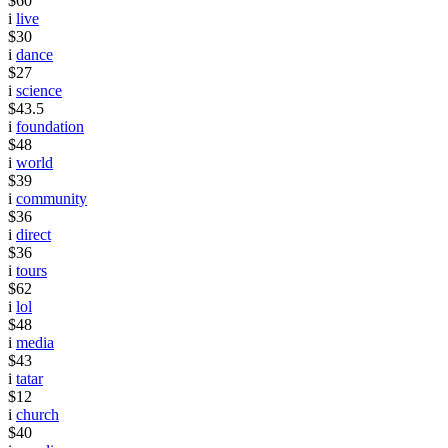
$60
i
live
$30
i
dance
$27
i
science
$43.5
i
foundation
$48
i
world
$39
i
community
$36
i
direct
$36
i
tours
$62
i
lol
$48
i
media
$43
i
tatar
$12
i
church
$40